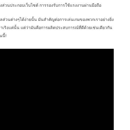
่องของส่วนประกอบเว็บไซต์ การรองรับการใช้แรงงานผ่านมือถือ
ลส่วนต่างๆได้ง่ายนั้น มันสำคัญต่อการเล่นเกมของพวกเราอย่างยิ่ง
ริงแค่นั้น แต่ว่ามันคือการผลิตประสบการณ์ที่ดีด้วยเช่นเดียวกัน
นี้!