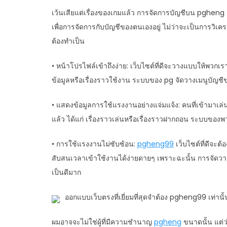
เว้นเสียแต่เรื่องของเกมแล้ว การจัดการบัญชีบน pgheng ก็
เพื่อการจัดการกับบัญชีของตนเองอยู่ ไม่ว่าจะเป็นการวิเค
ต้องทำเป็น
• หน้าโปรไฟล์เข้าถึงง่าย: เว็บไซต์ที่ดีจะวางแบบให้พวก
ข้อมูลหรือเรื่องราวใช้งาน ระบบของ pg จัดวางเมนูบัญชีขอ
• แสดงข้อมูลการใช้แรงงานอย่างแจ่มแจ้ง: คนที่เข้ามาเล่
แล้ว ได้แก่ เรื่องราวเล่นหรือเรื่องราวฝากถอน ระบบขอ
• การใช้แรงงานไม่ซับซ้อน:
pgheng99
เว็บไซต์ที่ดีจะต
สับสนเวลาเข้าใช้งานได้ง่ายดายๆ เพราะฉะนั้น การจัดวาง
เป็นดีมาก
ออกแบบเว็บตรงที่เยี่ยมที่สุดจำต้อง pgheng99 เท่านั้
ผมอาจจะไม่ใช่ผู้ที่มีความชำนาญ
pgheng
ขนาดนั้น แต่ว