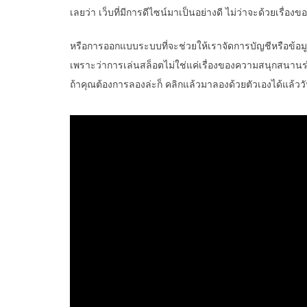
เลยว่า เว็บที่มีการดีไซน์มาเป็นอย่างดี ไม่ว่าจะด้วยเรื
หรือการออกแบบระบบที่จะช่วยให้เราจัดการบัญชีหรือข้อมู
เพราะว่าการเล่นสล็อตไม่ใช่แค่เรื่องของความสนุกสนานร่าเ
ถ้าคุณต้องการลองล่ะก็ คลิกแล้วมาลองด้วยตัวเองได้แล้ววัน