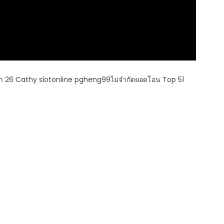
26 Cathy slotonline pgheng99ไม่จำกัดยอดโอน Top 51