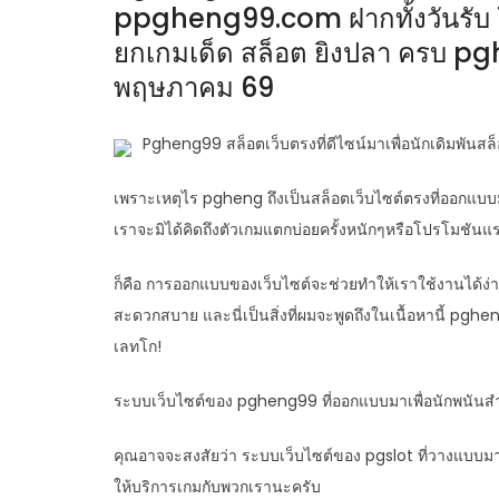
ppgheng99.com ฝากทั้งวันรับ 1
ยกเกมเด็ด สล็อต ยิงปลา ครบ p
พฤษภาคม 69
Pgheng99 สล็อตเว็บตรงที่ดีไซน์มาเพื่อนักเดิมพันสล็
เพราะเหตุไร pgheng ถึงเป็นสล็อตเว็บไซต์ตรงที่ออกแบบมา
เราจะมิได้คิดถึงตัวเกมแตกบ่อยครั้งหนักๆหรือโปรโมชันแรง
ก็คือ การออกแบบของเว็บไซต์จะช่วยทำให้เราใช้งานได้ง่า
สะดวกสบาย และนี่เป็นสิ่งที่ผมจะพูดถึงในเนื้อหานี้ pgh
เลทโก!
ระบบเว็บไซต์ของ pgheng99 ที่ออกแบบมาเพื่อนักพนันส
คุณอาจจะสงสัยว่า ระบบเว็บไซต์ของ pgslot ที่วางแบบมาเพ
ให้บริการเกมกับพวกเรานะครับ