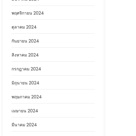
พฤศจิกายน 2024
ตุลาคม 2024
กันยายน 2024
สิงหาคม 2024
กรกฎาคม 2024
มิถุนายน 2024
พฤษภาคม 2024
เมษายน 2024
มีนาคม 2024