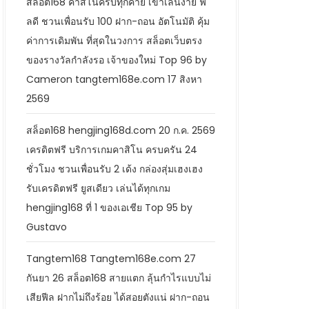
สล็อต168 คาสิโนครบทุกค่าย เข้าเล่นง่าย ฟี
ลดี ชวนเพื่อนรับ 100 ฝาก-ถอน อัตโนมัติ คุ้ม
ค่าการเดิมพัน ที่สุดในวงการ สล็อตเว็บตรง
ของรางวัลกำลังรอ เจ้าของใหม่ Top 96 by
Cameron tangtem168e.com 17 สิงหา
2569
สล็อต168 hengjing168d.com 20 ก.ค. 2569
เครดิตฟรี บริการเกมคาสิโน ครบครัน 24
ชั่วโมง ชวนเพื่อนรับ 2 เด้ง กล่องสุ่มเฮงเฮง
รับเครดิตฟรี ยูสเดียว เล่นได้ทุกเกม
hengjing168 ที่ 1 ของเอเชีย Top 95 by
Gustavo
Tangtem168 Tangtem168e.com 27
กันยา 26 สล็อต168 สายแตก ลุ้นกำไรแบบไม่
เสียฟีล ฝากไม่ถึงร้อย ได้สอยตังแน่ ฝาก-ถอน