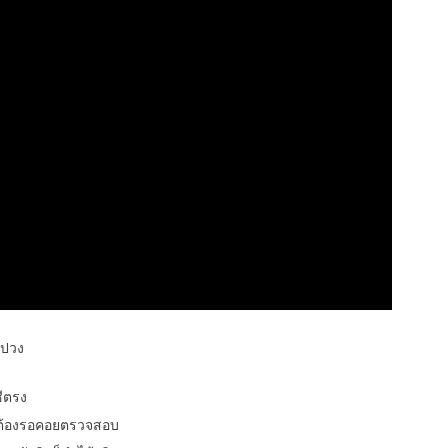
งปวง
ีตรง
ไม่ต้องรอคอยตรวจสอบ