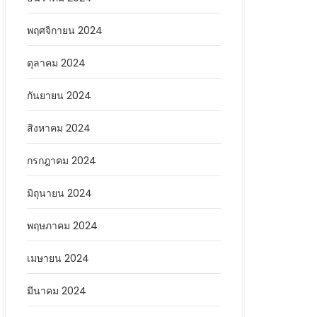
พฤศจิกายน 2024
ตุลาคม 2024
กันยายน 2024
สิงหาคม 2024
กรกฎาคม 2024
มิถุนายน 2024
พฤษภาคม 2024
เมษายน 2024
มีนาคม 2024