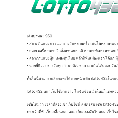
เต็มบาทละ 950
• สลากกินแบ่งลาว ออกรางวัลหลายครั้ง เล่นได้หลายรอบต่
• ลอตเตอรี่ฮานอย อีกทั้งฮานอยปกติ ฮานอยพิเศษ ฮานอย 
• สลากกินแบ่งหุ้น ทั้งยังหุ้นไทย แล้วก็หุ้นเมืองนอก ได้แก่ ห
• หวยยี่กี ออกรางวัลทุก 15 นาทีต่อรอบ เล่นกันได้ตลอดวั
ทั้งสิ้นนี้สามารถเลือกแทงได้จากหน้าเดียวlotto432ในร
lotto432 หน้าเว็บใช้งานง่าย ไม่ซับซ้อน มือใหม่ก็แทงหวยไ
เชื่อไหมว่า เวลาที่ลองเข้าเว็บไซต์ สมัครสมาชิก lotto432
บางเจ้าที่ทำเว็บเกลื่อนกลาดและก็มองงงงันไปหมด เว็บไซต์