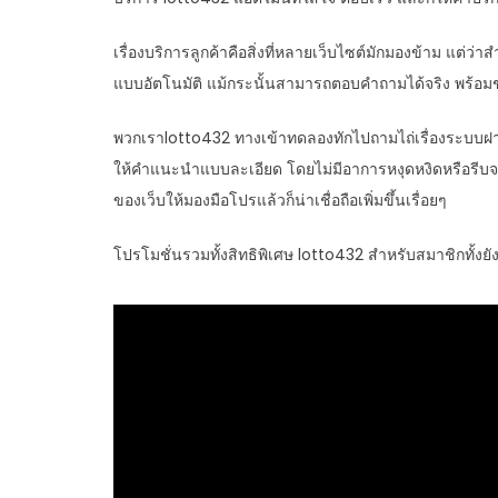
เรื่องบริการลูกค้าคือสิ่งที่หลายเว็บไซต์มักมองข้าม แต่ว่
แบบอัตโนมัติ แม้กระนั้นสามารถตอบคำถามได้จริง พร้อมช
พวกเราlotto432 ทางเข้าทดลองทักไปถามไถ่เรื่องระบบฝ
ให้คำแนะนำแบบละเอียด โดยไม่มีอาการหงุดหงิดหรือรีบจบแ
ของเว็บให้มองมือโปรแล้วก็น่าเชื่อถือเพิ่มขึ้นเรื่อยๆ
โปรโมชั่นรวมทั้งสิทธิพิเศษ lotto432 สำหรับสมาชิกทั้งยัง