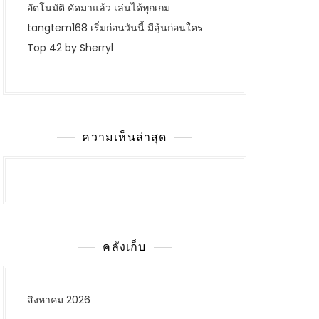
อัตโนมัติ คัดมาแล้ว เล่นได้ทุกเกม
tangtem168 เริ่มก่อนวันนี้ มีลุ้นก่อนใคร
Top 42 by Sherryl
ความเห็นล่าสุด
คลังเก็บ
สิงหาคม 2026