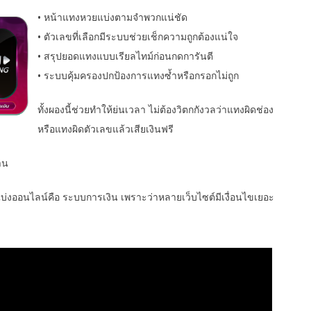
• หน้าแทงหวยแบ่งตามจำพวกแน่ชัด
• ตัวเลขที่เลือกมีระบบช่วยเช็กความถูกต้องแน่ใจ
• สรุปยอดแทงแบบเรียลไทม์ก่อนกดการันตี
• ระบบคุ้มครองปกป้องการแทงซ้ำหรือกรอกไม่ถูก
ทั้งผองนี้ช่วยทำให้ย่นเวลา ไม่ต้องวิตกกังวลว่าแทงผิดช่อง
หรือแทงผิดตัวเลขแล้วเสียเงินฟรี
าน
นแบ่งออนไลน์คือ ระบบการเงิน เพราะว่าหลายเว็บไซต์มีเงื่อนไขเยอะ