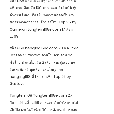
สล็อต168 คาสิโนครบทุกค่าย เข้าเล่นง่าย ฟี
ลดี ชวนเพื่อนรับ 100 ฝาก-ถอน อัตโนมัติ คุ้ม
ค่าการเดิมพัน ที่สุดในวงการ สล็อตเว็บตรง
ของรางวัลกำลังรอ เจ้าของใหม่ Top 96 by
Cameron tangtem168e.com 17 สิงหา
2569
สล็อต168 hengjing168d.com 20 ก.ค. 2569
เครดิตฟรี บริการเกมคาสิโน ครบครัน 24
ชั่วโมง ชวนเพื่อนรับ 2 เด้ง กล่องสุ่มเฮงเฮง
รับเครดิตฟรี ยูสเดียว เล่นได้ทุกเกม
hengjing168 ที่ 1 ของเอเชีย Top 95 by
Gustavo
Tangtem168 Tangtem168e.com 27
กันยา 26 สล็อต168 สายแตก ลุ้นกำไรแบบไม่
เสียฟีล ฝากไม่ถึงร้อย ได้สอยตังแน่ ฝาก-ถอน