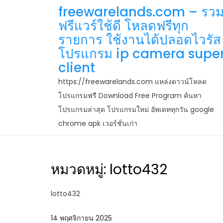
Skip
freewarelands.com – รว
to
ฟรีแวร์ใช้ดี โหลดฟรีทุก
content
รายการ ใช้งานได้ปลอดไวรัส
โปรแกรม ip camera supe
client
https://freewarelands.com แหล่งดาวน์โหลด
โปรแกรมฟรี Download Free Program ค้นหา
โปรแกรมล่าสุด โปรแกรมใหม่ อัพเดททุกวัน google
chrome apk เวอร์ชั่นเก่า
หมวดหมู่:
lotto432
lotto432
14 พฤศจิกายน 2025