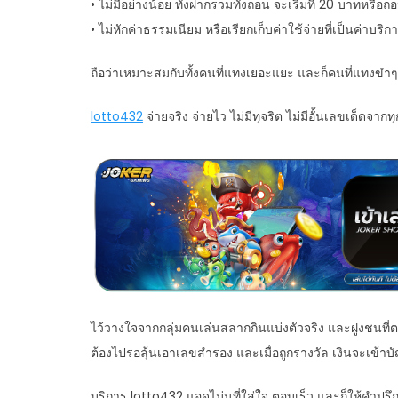
• ไม่มีอย่างน้อย ทั้งฝากรวมทั้งถอน จะเริ่มที่ 20 บาทหรือถ
• ไม่หักค่าธรรมเนียม หรือเรียกเก็บค่าใช้จ่ายที่เป็นค่าบริ
ถือว่าเหมาะสมกับทั้งคนที่แทงเยอะแยะ และก็คนที่แทงขำๆ
lotto432
จ่ายจริง จ่ายไว ไม่มีทุจริต ไม่มีอั้นเลขเด็ดจากท
ไว้วางใจจากกลุ่มคนเล่นสลากกินแบ่งตัวจริง และฝูงชนที่ตา
ต้องไปรอลุ้นเอาเลขสำรอง และเมื่อถูกรางวัล เงินจะเข้
บริการ lotto432 แอดไม่นที่ใส่ใจ ตอบเร็ว และก็ให้คำปรึก