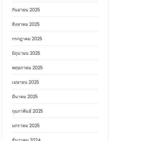
กันยายน 2025
สิงหาคม 2025
กรกฎาคม 2025
มิถุนายน 2025
พฤษภาคม 2025
เมษายน 2025
มีนาคม 2025
กุมภาพันธ์ 2025
มกราคม 2025
ธันวาคม 2024