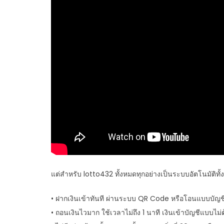
แต่สำหรับ lotto432 ทั้งหมดทุกอย่างเป็นระบบอัตโนมัติทั้
• ฝากเงินเข้าทันที ผ่านระบบ QR Code หรือโอนแบบบัญช
• ถอนเงินไวมาก ใช้เวลาไม่ถึง 1 นาที เงินเข้าบัญชีแบบ