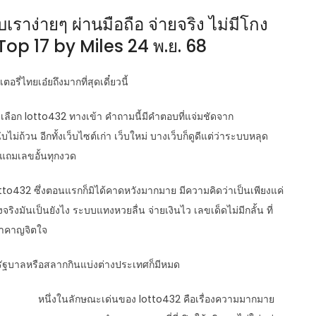
ราง่ายๆ ผ่านมือถือ จ่ายจริง ไม่มีโกง
Top 17 by Miles 24 พ.ย. 68
รี่ไทยเอ๋ยถึงมากที่สุดเดี๋ยวนี้
เลือก lotto432 ทางเข้า คำถามนี้มีคำตอบที่แจ่มชัดจาก
ม่ถ้วน อีกทั้งเว็บไซต์เก่า เว็บใหม่ บางเว็บก็ดูดีแต่ว่าระบบหลุด
บ แถมเลขอั้นทุกงวด
tto432 ซึ่งตอนแรกก็มิได้คาดหวังมากมาย มีความคิดว่าเป็นเพียงแค่
งจริงมันเป็นยังไง ระบบแทงหวยลื่น จ่ายเงินไว เลขเด็ดไม่มีกลั้น ที่
้รำคาญจิตใจ
รัฐบาลหรือสลากกินแบ่งต่างประเทศก็มีหมด
หนึ่งในลักษณะเด่นของ lotto432 คือเรื่องความมากมาย