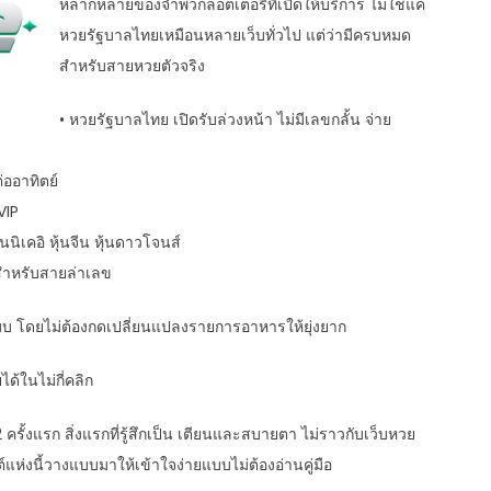
หลากหลายของจำพวกลอตเตอรี่ที่เปิดให้บริการ ไม่ใช่แค่
หวยรัฐบาลไทยเหมือนหลายเว็บทั่วไป แต่ว่ามีครบหมด
สำหรับสายหวยตัวจริง
• หวยรัฐบาลไทย เปิดรับล่วงหน้า ไม่มีเลขกลั้น จ่าย
ออาทิตย์
VIP
ุ้นนิเคอิ หุ้นจีน หุ้นดาวโจนส์
นสำหรับสายล่าเลข
ะบบ โดยไม่ต้องกดเปลี่ยนแปลงรายการอาหารให้ยุ่งยาก
ด้ในไม่กี่คลิก
 ครั้งแรก สิ่งแรกที่รู้สึกเป็น เตียนและสบายตา ไม่ราวกับเว็บหวย
แห่งนี้วางแบบมาให้เข้าใจง่ายแบบไม่ต้องอ่านคู่มือ