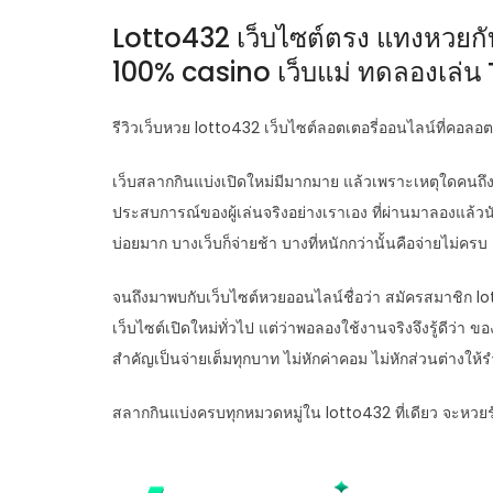
Lotto432 เว็บไซต์ตรง แทงหวยกับเ
100% casino เว็บแม่ ทดลองเล่น 
รีวิวเว็บหวย lotto432 เว็บไซต์ลอตเตอรี่ออนไลน์ที่คอลอตเตอ
เว็บสลากกินแบ่งเปิดใหม่มีมากมาย แล้วเพราะเหตุใดคนถึง
ประสบการณ์ของผู้เล่นจริงอย่างเราเอง ที่ผ่านมาลองแล้วนับไ
บ่อยมาก บางเว็บก็จ่ายช้า บางที่หนักกว่านั้นคือจ่ายไม่คร
จนถึงมาพบกับเว็บไซต์หวยออนไลน์ชื่อว่า สมัครสมาชิก lo
เว็บไซต์เปิดใหม่ทั่วไป แต่ว่าพอลองใช้งานจริงจึงรู้ดีว่า ขอ
สำคัญเป็นจ่ายเต็มทุกบาท ไม่หักค่าคอม ไม่หักส่วนต่างให
สลากกินแบ่งครบทุกหมวดหมู่ใน lotto432 ที่เดียว จะหวย