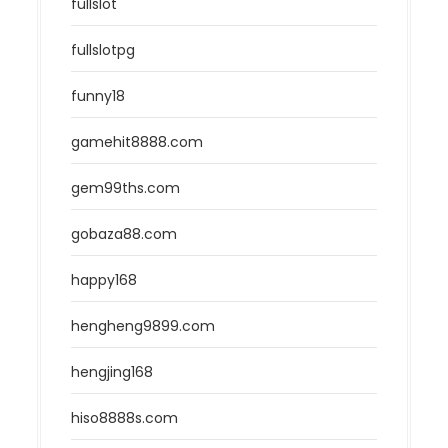
fullslot
fullslotpg
funny18
gamehit8888.com
gem99ths.com
gobaza88.com
happy168
hengheng9899.com
hengjing168
hiso8888s.com