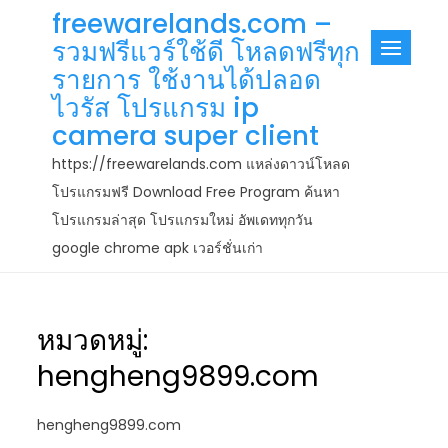
Skip
freewarelands.com –
to
รวมฟรีแวร์ใช้ดี โหลดฟรีทุก
content
รายการ ใช้งานได้ปลอด
ไวรัส โปรแกรม ip
camera super client
https://freewarelands.com แหล่งดาวน์โหลด
โปรแกรมฟรี Download Free Program ค้นหา
โปรแกรมล่าสุด โปรแกรมใหม่ อัพเดททุกวัน
google chrome apk เวอร์ชั่นเก่า
หมวดหมู่:
hengheng9899.com
hengheng9899.com