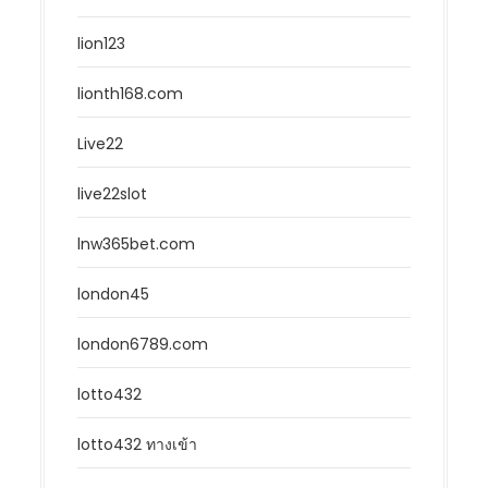
lion123
lionth168.com
Live22
live22slot
lnw365bet.com
london45
london6789.com
lotto432
lotto432 ทางเข้า