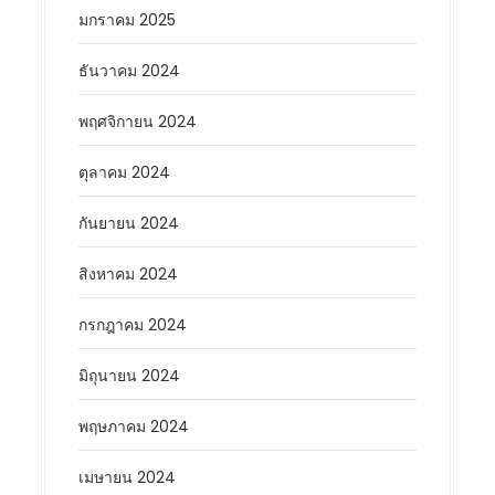
มกราคม 2025
ธันวาคม 2024
พฤศจิกายน 2024
ตุลาคม 2024
กันยายน 2024
สิงหาคม 2024
กรกฎาคม 2024
มิถุนายน 2024
พฤษภาคม 2024
เมษายน 2024