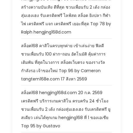
สร้างความบันเทิง ดีที่สุด ชวนเพื่อนรับ 2 เด้ง กล่อง
สุ่มเฮงเฮง รับเครดิตฟรี ไลฟ์สด สล็อต ยิงปลา กีฬา
ไพ่ เครดิตฟรี แจก เครดิตฟรี เยอะที่สุด Top 78 by
Ralph hengjing168d.com
สล็อต168 คาสิโนครบทุกค่าย เข้าเล่นง่าย ฟีลดี
ชวนเพื่อนรับ 100 ฝาก-ถอน อัตโนมัติ คุ้มค่าการ
เดิมพัน ที่สุดในวงการ สล็อตเว็บตรง ของรางวัล
กำลังรอ เจ้าของใหม่ Top 96 by Cameron
tangtem168e.com 17 สิงหา 2569
สล็อต168 hengjing168d.com 20 ก.ค. 2569
เครดิตฟรี บริการเกมคาสิโน ครบครัน 24 ชั่วโมง
ชวนเพื่อนรับ 2 เด้ง กล่องสุ่มเฮงเฮง รับเครดิตฟรี ยู
สเดียว เล่นได้ทุกเกม hengjing168 ที่ 1 ของเอเชีย
Top 95 by Gustavo