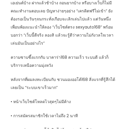
เอเย่นต์บ้าง ฝากแล้วช้าบ้าง ถอนยากบ้าง หรือบางเว็บก็ไม่มี
คณะทำงานตอบเลย ปัญหาง่ายๆอย่าง “เครดิตฟรีไม่เข้า” ยัง
ต้องรอเป็นวันๆจนกระทั่งเกือบจะเลิกเล่นไปแล้ว แต่วันหนึ่ง
เพื่อนพ้องแนะนำให้ลอง “เว็บไซต์ตรง sexyauto168” พร้อม
บอกว่า “เว็บนี้ดีจริง ลองสิ แล้วจะรู้ดีว่าความไม่กังวลใจเวลา
เล่นมันเป็นอย่างไร”
ความซาบซึ้งแรกกับ บาคาร่า168 ความเร็ว ระบบดี แล้วก็
บริการเหนือความมุ่งหวัง
หลังจากที่ผมลงทะเบียนกับ ชวนมองออโต้168 สิ่งแรกที่รู้สึกได้
เลยเป็น “ระบบเขาเร็วมาก”
• หน้าเว็บไซต์โหลดไวสุดๆไม่มีค้าง
• การสมัครสมาชิกใช้เวลาไม่ถึง 2 นาที