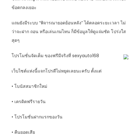
ข้อตกลงเยอะ
แถมยังมีระบบ “พิจารณายอดย้อนหลัง” ได้ตลอดระยะเวลา ไม่
ว่าจะฝาก ถอน หรือเล่นเกมไหน ก็มีข้อมูลให้ดูแจ่มชัด โปร่งใส
สุดๆ
โปรโมชั่นจัดเต็ม ของฟรีมีจริงที่ sexyauto168
เว็บไซต์แห่งนี้แจกโปรดีไม่หยุดเลยนะครับ ตั้งแต่
• โบนัสสมาชิกใหม่
• เครดิตฟรีรายวัน
• โปรโมชั่นฝากแรกของวัน
• คืนยอดเสีย