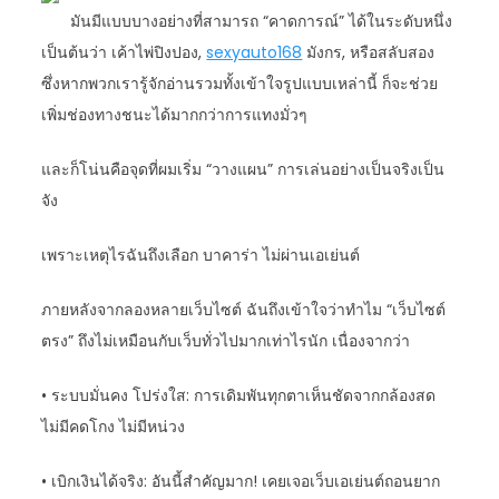
มันมีแบบบางอย่างที่สามารถ “คาดการณ์” ได้ในระดับหนึ่ง
เป็นต้นว่า เค้าไพ่ปิงปอง,
sexyauto168
มังกร, หรือสลับสอง
ซึ่งหากพวกเรารู้จักอ่านรวมทั้งเข้าใจรูปแบบเหล่านี้ ก็จะช่วย
เพิ่มช่องทางชนะได้มากกว่าการแทงมั่วๆ
และก็โน่นคือจุดที่ผมเริ่ม “วางแผน” การเล่นอย่างเป็นจริงเป็น
จัง
เพราะเหตุไรฉันถึงเลือก บาคาร่า ไม่ผ่านเอเย่นต์
ภายหลังจากลองหลายเว็บไซต์ ฉันถึงเข้าใจว่าทำไม “เว็บไซต์
ตรง” ถึงไม่เหมือนกับเว็บทั่วไปมากเท่าไรนัก เนื่องจากว่า
• ระบบมั่นคง โปร่งใส: การเดิมพันทุกตาเห็นชัดจากกล้องสด
ไม่มีคดโกง ไม่มีหน่วง
• เบิกเงินได้จริง: อันนี้สำคัญมาก! เคยเจอเว็บเอเย่นต์ถอนยาก