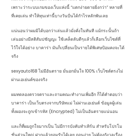
เพราะว่าระบบเกมของเว็บแห่งนี้ “แตกง่ายดายยิ่งกว่า” หลายที่
ที่เคยเล่น ทำให้ทุนเท่านี้บางวันปั่นได้กำไรหลักพันเลย
แน่นอนว่าผมมิได้บอกว่าเล่นแล้วมั่งคั่งในทันที แม้กระนั้นถ้า
เล่นอย่างมีสติสัมปชัญญะ ใช้เคล็ดลับดีๆแล้วก็เลือกเว็บไซต์ที่
ไว้ใจได้อย่าง บาคาร่า มันก็เปลี่ยนเป็นรายได้พิเศษป้อมคงจะได้
จริง
sexyauto168 ไม่มีอันตราย มั่นอกมั่นใจ 100% เว็บไซต์ตรงไม่
ผ่านเอเย่นต์ของจริง
ผมทดลองตรวจตราและถามคณะทำงานเพิ่มอีก ก็ได้คำตอบว่า
บาคาร่า เป็นเว็บตรงจากบริษัทแม่ ไม่ผ่านเอเย่นต์ ข้อมูลผู้เล่น
ทั้งผองจะถูกเข้ารหัส (Encrypted) ไม่เป็นอันตรายแน่นอน
และก็ที่ผมถูกใจมากเป็น ไม่มีการบังคับทำเทิร์น สำหรับโปรโม
ชั่นส่วนใหญ่ ฝากแล้วยอมรับได้เลย ถอนง่าย ไม่ต้องกังวลเรื่อง