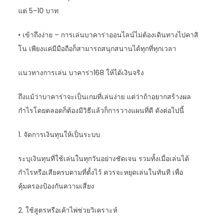
แต่ 5–10 บาท
• เข้าถึงง่าย – การเล่นบาคาร่าออนไลน์ไม่ต้องเดินทางไปคาสิ
โน เพียงแค่มีมือถือก็สามารถสนุกสนานได้ทุกที่ทุกเวลา
แนวทางการเล่น บาคาร่า168 ให้ได้เงินจริง
ถึงแม้ว่าบาคาร่าจะเป็นเกมที่เล่นง่าย แต่ว่าถ้าอยากสร้างผล
กำไรโดยตลอดก็ต้องมีวิธีแล้วก็การวางแผนที่ดี ดังต่อไปนี้
1. จัดการเงินทุนให้เป็นระบบ
ระบุเงินทุนที่ใช้เล่นในทุกวันอย่างชัดเจน รวมทั้งเมื่อเล่นได้
กำไรหรือเสียครบตามที่ตั้งไว้ ควรจะหยุดเล่นในทันที เพื่อ
คุ้มครองป้องกันความเสี่ยง
2. ใช้สูตรหรือเค้าไพ่ช่วยวิเคราะห์