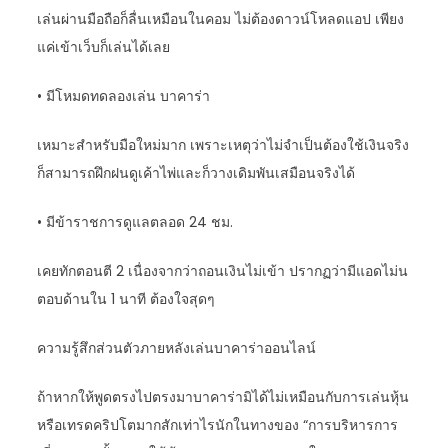
เล่นผ่านมือถือก็ลื่นเหมือนในคอม ไม่ต้องดาวน์โหลดแอป เพียง
แค่เข้าเว็บก็เล่นได้เลย
• มีโหมดทดลองเล่น บาคาร่า
เหมาะสำหรับมือใหม่มาก เพราะเหตุว่าไม่จำเป็นต้องใช้เงินจริง
ก็สามารถฝึกฝนดูเค้าไพ่และก็วางเดิมพันเสมือนจริงได้
• มีข้าราชการดูแลตลอด 24 ชม.
เคยทักตอนตี 2 เนื่องจากว่าถอนเงินไม่เข้า ปรากฏว่ามีแอดไม่น
ตอบด้านใน 1 นาที ต้องใจสุดๆ
ความรู้สึกส่วนตัวภายหลังเล่นบาคาร่าออนไลน์
ถ้าหากให้พูดตรงไปตรงมาบาคาร่ามิได้ไม่เหมือนกับการเล่นหุ้น
หรือเทรดคริปโตมากสักเท่าไรนักในทางของ “การบริหารการ