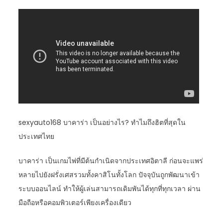
sexyauto168 บาคาร่า เป็นอย่างไร? ทำไมถึงฮิตที่สุดใน
ประเทศไทย
บาคาร่า เป็นเกมไพ่ที่มีต้นกำเนิดจากประเทศอิตาลี ก่อนจะแพร่
หลายไปยังฝรั่งเศสรวมทั้งคาสิโนทั้งโลก ปัจจุบันถูกพัฒนาเข้า
ระบบออนไลน์ ทำให้ผู้เล่นสามารถเดิมพันได้ทุกที่ทุกเวลา ผ่าน
มือถือหรือคอมพิวเตอร์เพียงเครื่องเดียว