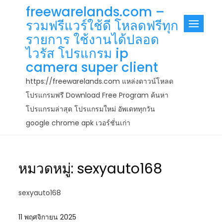
Skip
freewarelands.com –
to
รวมฟรีแวร์ใช้ดี โหลดฟรีทุก
content
รายการ ใช้งานได้ปลอด
ไวรัส โปรแกรม ip
camera super client
https://freewarelands.com แหล่งดาวน์โหลด
โปรแกรมฟรี Download Free Program ค้นหา
โปรแกรมล่าสุด โปรแกรมใหม่ อัพเดททุกวัน
google chrome apk เวอร์ชั่นเก่า
หมวดหมู่:
sexyauto168
sexyauto168
11 พฤศจิกายน 2025