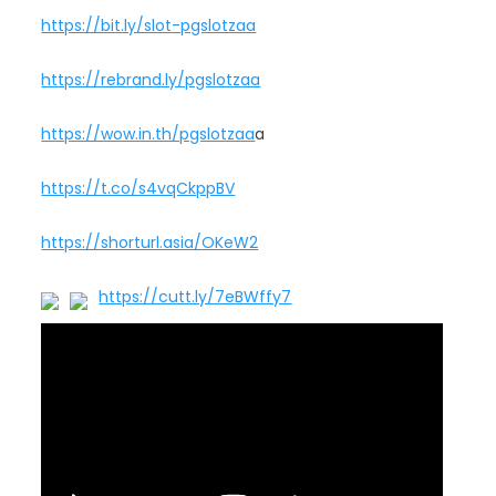
https://bit.ly/slot-pgslotzaa
https://rebrand.ly/pgslotzaa
https://wow.in.th/pgslotzaa
a
https://t.co/s4vqCkppBV
https://shorturl.asia/OKeW2
https://cutt.ly/7eBWffy7