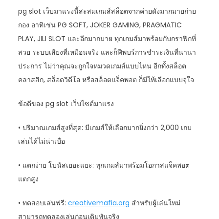
pg slot เว็บมาแรงนี้สะสมเกมส์สล็อตจากค่ายดังมากมายก่าย
กอง อาทิเช่น PG SOFT, JOKER GAMING, PRAGMATIC
PLAY, JILI SLOT และอีกมากมาย ทุกเกมส์มาพร้อมกับกราฟิกที่
สวย ระบบเสียงที่เหมือนจริง และก็ฟีพบร์การชำระเงินที่นานา
ประการ ไม่ว่าคุณจะถูกใจหมวดเกมส์แบบไหน อีกทั้งสล็อต
คลาสสิก, สล็อตวิดีโอ หรือสล็อตแจ็คพอต ก็มีให้เลือกแบบจุใจ
ข้อดีของ pg slot เว็บไซต์มาแรง
• ปริมาณเกมส์สูงที่สุด: มีเกมส์ให้เลือกมากยิ่งกว่า 2,000 เกม
เล่นได้ไม่น่าเบื่อ
• แตกง่าย โบนัสเยอะแยะ: ทุกเกมส์มาพร้อมโอกาสแจ็คพอต
แตกสูง
• ทดสอบเล่นฟรี:
creativemafia.org
สำหรับผู้เล่นใหม่
สามารถทดลองเล่นก่อนเดิมพันจริง