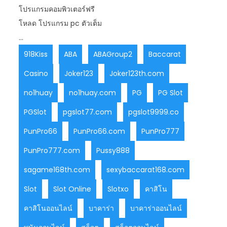
โปรแกรมคอมพิวเตอร์ฟรี
โหลด โปรแกรม pc ตัวเต็ม
…
,
,
,
,
918Kiss
ABA
ABAGroup2
Baccarat
,
,
,
Casino
Joker123
Joker123th.com
,
,
,
,
no1huay
no1huay.com
PG
PG Slot
,
,
,
PGSlot
pgslot77.com
pgslot9999.co
,
,
,
PunPro66
PunPro66.com
PunPro777
,
,
PunPro777.com
Pussy888
,
,
sagame168th.com
sexybaccarat168.com
,
,
,
,
Slot
Slot Online
Slotxo
คาสิโน
,
,
,
คาสิโนออนไลน์
บาคาร่า
บาคาร่าออนไลน์
,
,
,