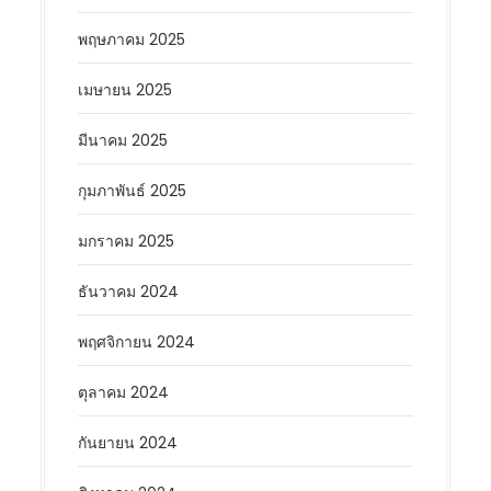
พฤษภาคม 2025
เมษายน 2025
มีนาคม 2025
กุมภาพันธ์ 2025
มกราคม 2025
ธันวาคม 2024
พฤศจิกายน 2024
ตุลาคม 2024
กันยายน 2024