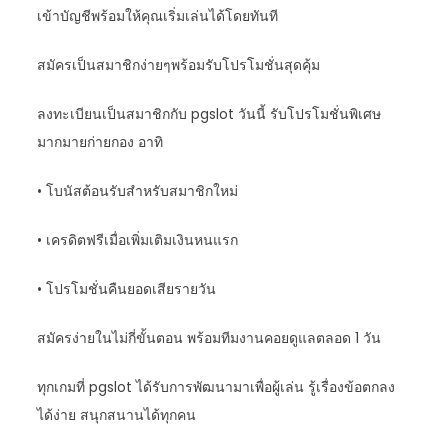
เข้าบัญชีพร้อมให้คุณเริ่มเล่นได้โดยทันที
สมัครเป็นสมาชิกง่ายๆพร้อมรับโปรโมชั่นสุดคุ้ม
ลงทะเบียนเป็นสมาชิกกับ pgslot วันนี้ รับโปรโมชั่นพิเศษ
มากมายก่ายกอง อาทิ
• โบนัสต้อนรับสำหรับสมาชิกใหม่
• เครดิตฟรีเมื่อเพิ่มเติมเงินหนแรก
• โปรโมชั่นคืนยอดเสียรายวัน
สมัครง่ายในไม่กี่ขั้นตอน พร้อมทีมงานคอยดูแลตลอด 1 วัน
ทุกเกมที่ pgslot ได้รับการพัฒนามาเพื่อผู้เล่น รู้เรื่องข้อตกลง
ได้ง่าย สนุกสนานได้ทุกคน