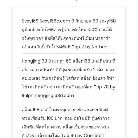
Sexy168 Sexy168c.com 8 กันยายน 69 sexy168
คู่มือเลือกเว็บไพ่ที่ควรรู้ สมาชิกใหม่ 100% ถอนได้
จริงทุกเวลา สัมผัสโต๊ะสดระดับพรีเมียม บาคาร่า
เข้าเล่นวันนี้ รับโปรดีทันที Top 7 by Nathan
Hengjing168 3 กรกฎา 69 สล็อต168 เกมเดิมพัน ที่
สร้างความบันเทิง ดีที่สุด ชวนเพื่อนรับ 2 เด้ง กล่อง
สุ่มเฮงเฮง รับเครดิตฟรี ไลฟ์สด สล็อต ยิงปลา กีฬา
ไพ่ เครดิตฟรี แจก เครดิตฟรี เยอะที่สุด Top 78 by
Ralph hengjing168d.com
สล็อต168 คาสิโนครบทุกค่าย เข้าเล่นง่าย ฟีลดี
ชวนเพื่อนรับ 100 ฝาก-ถอน อัตโนมัติ คุ้มค่าการ
เดิมพัน ที่สุดในวงการ สล็อตเว็บตรง ของรางวัล
กำลังรอ เจ้าของใหม่ Top 96 by Cameron