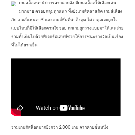
เกมสล็อตนานัปการจากค่ายดัง มีเกมสล็อตให้เลือกเล่น
มากมาย ครอบคลุมทุกแนว ทั้งยังเกมส์คลาสสิค เกมส์เสี่ยง
ภัย เกมส์แฟนตาซี และเกมส์ธีมที่น่าดึงดูด ไม่ว่าคุณจะถูกใจ
แบบไหนก็มีให้เลือกตามใจชอบ ทุกเกมถูกวางแบบมาให้เล่นง่าย
รวมทั้งเต็มไปด้วยฟีเจอร์พิเศษที่ช่วยให้การชนะรางวัลเป็นเรื่อง
ที่ไม่ได้ยากเย็น
รวมเกมส์สล็อตมากยิ่งกว่า 2,000 เกม จากค่ายชั้นหนึ่ง