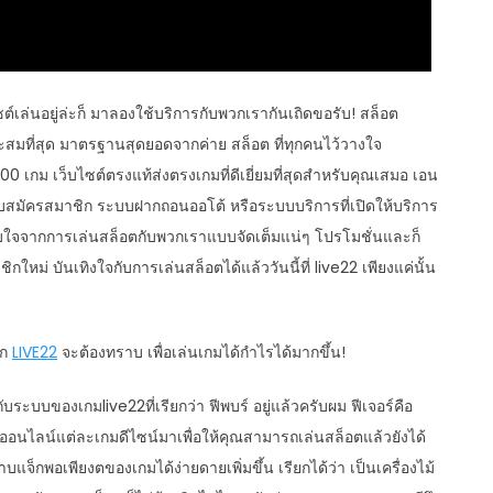
์เล่นอยู่ล่ะก็ มาลองใช้บริการกับพวกเรากันเถิดขอรับ! สล็อต
มาะสมที่สุด มาตรฐานสุดยอดจากค่าย สล็อต ที่ทุกคนไว้วางใจ
เกม เว็บไซต์ตรงแท้ส่งตรงเกมที่ดีเยี่ยมที่สุดสำหรับคุณเสมอ เอน
งระบบสมัครสมาชิก ระบบฝากถอนออโต้ หรือระบบบริการที่เปิดให้บริการ
ับใจจากการเล่นสล็อตกับพวกเราแบบจัดเต็มแน่ๆ โปรโมชั่นและก็
ใหม่ บันเทิงใจกับการเล่นสล็อตได้แล้ววันนี้ที่ live22 เพียงแค่นั้น
วก
LIVE22
จะต้องทราบ เพื่อเล่นเกมได้กำไรได้มากขึ้น!
ะบบของเกมlive22ที่เรียกว่า ฟีพบร์ อยู่แล้วครับผม ฟีเจอร์คือ
อนไลน์แต่ละเกมดีไซน์มาเพื่อให้คุณสามารถเล่นสล็อตแล้วยังได้
จ็กพอเพียงตของเกมได้ง่ายดายเพิ่มขึ้น เรียกได้ว่า เป็นเครื่องไม้