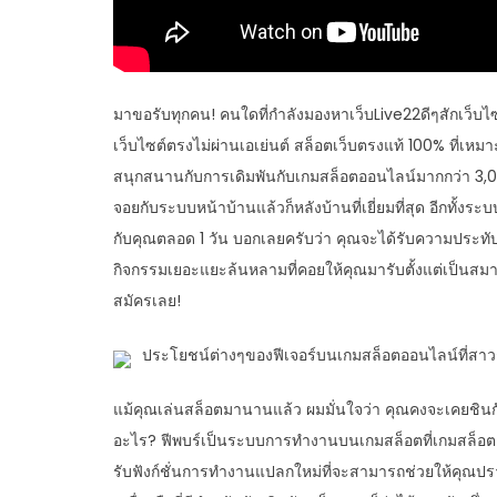
มาขอรับทุกคน! คนใดที่กำลังมองหาเว็บLive22ดีๆสักเว็บไซต
เว็บไซต์ตรงไม่ผ่านเอเย่นต์ สล็อตเว็บตรงแท้ 100% ที่เห
สนุกสนานกับการเดิมพันกับเกมสล็อตออนไลน์มากกว่า 3,000 
จอยกับระบบหน้าบ้านแล้วก็หลังบ้านที่เยี่ยมที่สุด อีกทั้
กับคุณตลอด 1 วัน บอกเลยครับว่า คุณจะได้รับความประท
กิจกรรมเยอะแยะล้นหลามที่คอยให้คุณมารับตั้งแต่เป็นสมาชิก
สมัครเลย!
ประโยชน์ต่างๆของฟีเจอร์บนเกมสล็อตออนไลน์ที่สา
แม้คุณเล่นสล็อตมานานแล้ว ผมมั่นใจว่า คุณคงจะเคยชินกับร
อะไร? ฟีพบร์เป็นระบบการทำงานบนเกมสล็อตที่เกมสล็อตอ
รับฟังก์ชั่นการทำงานแปลกใหม่ที่จะสามารถช่วยให้คุณปราบแ