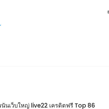
ม
r
ันเว็บใหญ่ live22 เครดิตฟรี Top 86