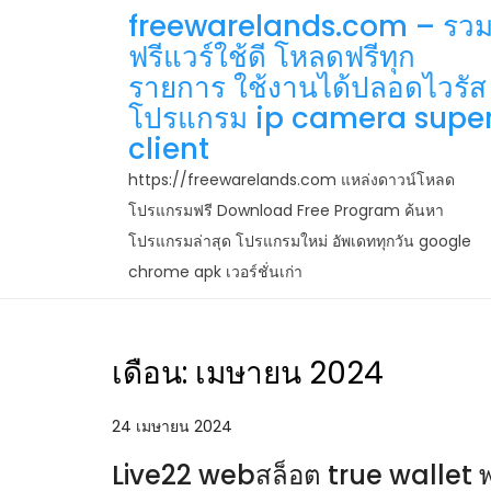
Skip
freewarelands.com – รว
to
ฟรีแวร์ใช้ดี โหลดฟรีทุก
content
รายการ ใช้งานได้ปลอดไวรัส
โปรแกรม ip camera supe
client
https://freewarelands.com แหล่งดาวน์โหลด
โปรแกรมฟรี Download Free Program ค้นหา
โปรแกรมล่าสุด โปรแกรมใหม่ อัพเดททุกวัน google
chrome apk เวอร์ชั่นเก่า
เดือน:
เมษายน 2024
24 เมษายน 2024
Live22 webสล็อต true wallet พน