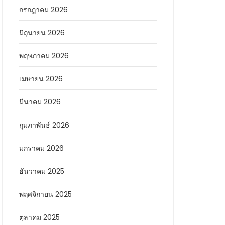
กรกฎาคม 2026
มิถุนายน 2026
พฤษภาคม 2026
เมษายน 2026
มีนาคม 2026
กุมภาพันธ์ 2026
มกราคม 2026
ธันวาคม 2025
พฤศจิกายน 2025
ตุลาคม 2025