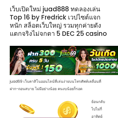
เว็บเปิดใหม่ juad888 ทดลองเล่น
Top 16 by Fredrick เวปไซต์แจก
หนัก สล็อตเว็บใหญ่ รวมทุกค่ายดัง
แตกจริงไม่จกตา 5 DEC 25 casino
juad69 เว็บคาสิโนออนไลน์ที่เล่นง่ายบนโทรศัพท์เคลื่อนที่
ฝาก-ถอนสบาย ไม่มีอย่างน้อย คนงบน้อยก็รอด
ย้อนกลับ
ไปไม่กี่
อาทิตย์