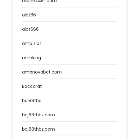
allone745s.com
alot66
alot666
amb slot
ambking
ambnovabet.com
Baccarat
baj88thb
baj88thbz.com
baj88thbz.com