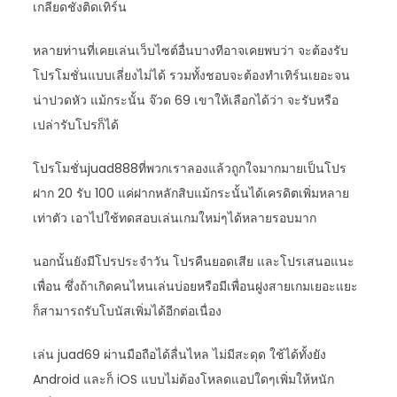
เกลียดชังติดเทิร์น
หลายท่านที่เคยเล่นเว็บไซต์อื่นบางทีอาจเคยพบว่า จะต้องรับ
โปรโมชั่นแบบเลี่ยงไม่ได้ รวมทั้งชอบจะต้องทำเทิร์นเยอะจน
น่าปวดหัว แม้กระนั้น จ๊วด 69 เขาให้เลือกได้ว่า จะรับหรือ
เปล่ารับโปรก็ได้
โปรโมชั่นjuad888ที่พวกเราลองแล้วถูกใจมากมายเป็นโปร
ฝาก 20 รับ 100 แค่ฝากหลักสิบแม้กระนั้นได้เครดิตเพิ่มหลาย
เท่าตัว เอาไปใช้ทดสอบเล่นเกมใหม่ๆได้หลายรอบมาก
นอกนั้นยังมีโปรประจำวัน โปรคืนยอดเสีย และโปรเสนอแนะ
เพื่อน ซึ่งถ้าเกิดคนไหนเล่นบ่อยหรือมีเพื่อนฝูงสายเกมเยอะแยะ
ก็สามารถรับโบนัสเพิ่มได้อีกต่อเนื่อง
เล่น juad69 ผ่านมือถือได้ลื่นไหล ไม่มีสะดุด ใช้ได้ทั้งยัง
Android และก็ iOS แบบไม่ต้องโหลดแอปใดๆเพิ่มให้หนัก