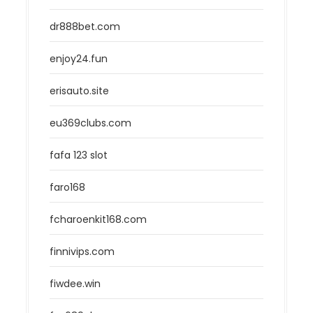
dr888bet.com
enjoy24.fun
erisauto.site
eu369clubs.com
fafa 123 slot
faro168
fcharoenkit168.com
finnivips.com
fiwdee.win