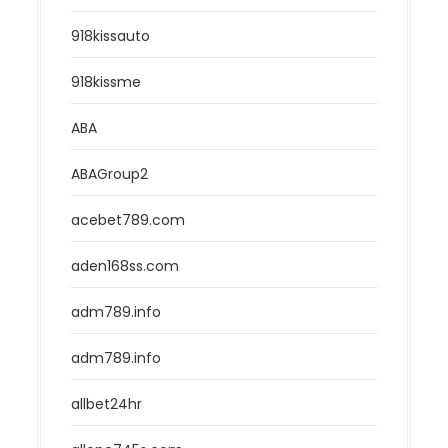
918kissauto
918kissme
ABA
ABAGroup2
acebet789.com
aden168ss.com
adm789.info
adm789.info
allbet24hr