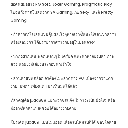
ยอดนิยมอย่าง PG Soft, Joker Gaming, Pragmatic Play
ไปจนถึงคาสิโนสดจาก SA Gaming, AE Sexy และก็ Pretty
Gaming
• ถ้าหากถูกใจเล่นแบบลุ้นผลเร็วๆพวกเราชี้แนะให้เล่นบาคาร่า
หรือเสือมังกร ได้บรรยากาศราวกับอยู่ในบ่อนจริงๆ
• หากอยากเล่นเพลิดเพลินๆไม่เครียด แนะนำพวกยิงปลา ภาพ
สวย แถมยังมีเสียงประกอบน่าเร้าใจ
• ส่วนสายปั่นสล็อต จำต้องไม่พลาดค่าย PG เนื่องจากว่าแตก
ง่าย เบทต่ำ เพียงแค่ 1 บาทก็หมุนได้แล้ว
ที่สำคัญคือ juad888 แยกพวกชัดแจ้ง ไม่ว่าจะเป็นมือใหม่หรือ
มืออาชีพก็หาเกมที่ชอบได้อย่างง่ายดาย
โปรเด็ด juad69 แบบไม่แออัด เลือกรับไหมรับก็ได้ ชอบใจสาย