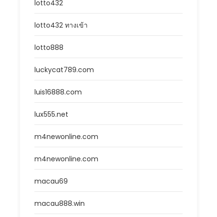
lotto432
lotto432 ทางเข้า
lotto888
luckycat789.com
luis16888.com
lux555.net
m4newonline.com
m4newonline.com
macau69
macau888.win