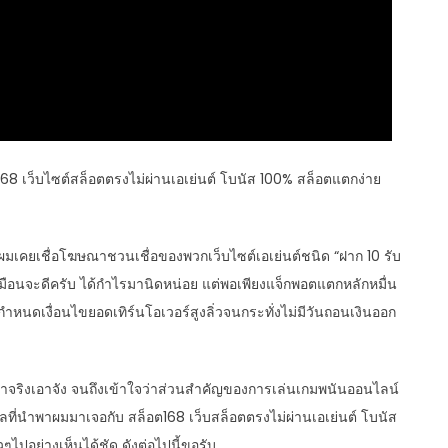
168 เว็บไซต์สล็อตตรงไม่ผ่านเอเย่นต์ โบนัส 100% สล็อตแตกง่าย
ผมเคยเชื่อโฆษณาชวนเชื่อของพวกเว็บไซต์เอเย่นต์ชนิด “ฝาก 10 รับ
เสมือนจะดีครับ ได้กำไรมานิดหน่อย แต่พอเพียงแจ็กพอตแตกหลักหมื่น
่ก็กำหนดเงื่อนไขยอดเทิร์นโอเวอร์สูงลิ่วจนกระทั่งไม่มีวันถอนเงินออก
เอาจริงเอาจัง จนถึงเข้าใจว่าส่วนสำคัญของการเล่นเกมพนันออนไลน์
ผลที่นำพาผมมาเจอกับ สล็อต168 เว็บสล็อตตรงไม่ผ่านเอเย่นต์ โบนัส
่วๆไปอย่างเห็นได้ชัด ดังต่อไปนี้ขอรับ