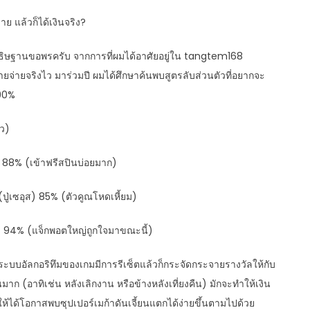
 แล้วก็ได้เงินจริง?
ั่งอธิษฐานขอพรครับ จากการที่ผมได้อาศัยอยู่ใน tangtem168
ายจ่ายจริงไว มาร่วมปี ผมได้ศึกษาค้นพบสูตรลับส่วนตัวที่อยากจะ
 90%
ัว)
 88% (เข้าฟรีสปินบ่อยมาก)
ู่เซอุส) 85% (ตัวคูณโหดเหี้ยม)
 94% (แจ็กพอตใหญ่ถูกใจมาขณะนี้)
ระบบอัลกอริทึมของเกมมีการรีเซ็ตแล้วก็กระจัดกระจายรางวัลให้กับ
่นมาก (อาทิเช่น หลังเลิกงาน หรือข้างหลังเที่ยงคืน) มักจะทำให้เงิน
ห้ได้โอกาสพบซุปเปอร์เมก้าดันเจี้ยนแตกได้ง่ายขึ้นตามไปด้วย