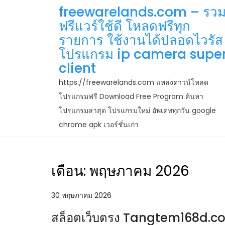
Skip
freewarelands.com – รว
to
ฟรีแวร์ใช้ดี โหลดฟรีทุก
content
รายการ ใช้งานได้ปลอดไวรัส
โปรแกรม ip camera supe
client
https://freewarelands.com แหล่งดาวน์โหลด
โปรแกรมฟรี Download Free Program ค้นหา
โปรแกรมล่าสุด โปรแกรมใหม่ อัพเดททุกวัน google
chrome apk เวอร์ชั่นเก่า
เดือน:
พฤษภาคม 2026
30 พฤษภาคม 2026
สล็อตเว็บตรง Tangtem168d.