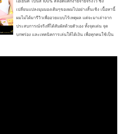
เอเย่นต์ โบนัส 100% สล็อตแตกง่ายจ่ายจริงไว ซึ่ง
เปลี่ยนแปลงมุมมองเดิมๆของผมไปอย่างสิ้นเชิง เนื้อหานี้
ผมไม่ได้มารีวิวเพื่ออวยแบบไร้เหตุผล แต่จะมาเล่าจาก
ประสบการณ์จริงที่ได้สัมผัสด้วยตัวเอง ทั้งจุดเด่น จุด
บกพร่อง และเทคนิคการเล่นให้ได้เงิน เพื่อทุกคนใช้เป็น