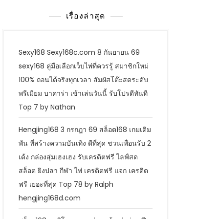
เรื่องล่าสุด
Sexy168 Sexy168c.com 8 กันยายน 69
sexy168 คู่มือเลือกเว็บไพ่ที่ควรรู้ สมาชิกใหม่
100% ถอนได้จริงทุกเวลา สัมผัสโต๊ะสดระดับ
พรีเมียม บาคาร่า เข้าเล่นวันนี้ รับโปรดีทันที
Top 7 by Nathan
Hengjing168 3 กรกฎา 69 สล็อต168 เกมเดิม
พัน ที่สร้างความบันเทิง ดีที่สุด ชวนเพื่อนรับ 2
เด้ง กล่องสุ่มเฮงเฮง รับเครดิตฟรี ไลฟ์สด
สล็อต ยิงปลา กีฬา ไพ่ เครดิตฟรี แจก เครดิต
ฟรี เยอะที่สุด Top 78 by Ralph
hengjing168d.com