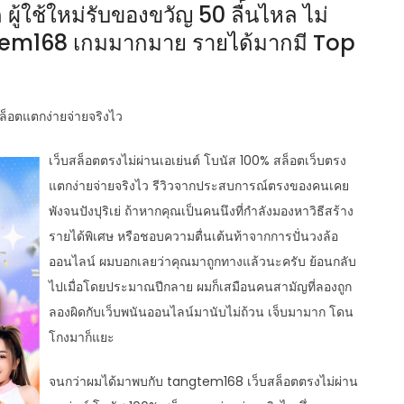
ด ผู้ใช้ใหม่รับของขวัญ 50 ลื่นไหล ไม่
ngtem168 เกมมากมาย รายได้มากมี Top
ล็อตแตกง่ายจ่ายจริงไว
เว็บสล็อตตรงไม่ผ่านเอเย่นต์ โบนัส 100% สล็อตเว็บตรง
แตกง่ายจ่ายจริงไว รีวิวจากประสบการณ์ตรงของคนเคย
พังจนปังปุริเย่ ถ้าหากคุณเป็นคนนึงที่กำลังมองหาวิธีสร้าง
รายได้พิเศษ หรือชอบความตื่นเต้นท้าจากการปั่นวงล้อ
ออนไลน์ ผมบอกเลยว่าคุณมาถูกทางแล้วนะครับ ย้อนกลับ
ไปเมื่อโดยประมาณปีกลาย ผมก็เสมือนคนสามัญที่ลองถูก
ลองผิดกับเว็บพนันออนไลน์มานับไม่ถ้วน เจ็บมามาก โดน
โกงมาก็แยะ
จนกว่าผมได้มาพบกับ tangtem168 เว็บสล็อตตรงไม่ผ่าน