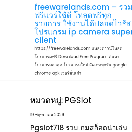
Skip
freewarelands.com – รว
to
ฟรีแวร์ใช้ดี โหลดฟรีทุก
content
รายการ ใช้งานได้ปลอดไวรัส
โปรแกรม ip camera supe
client
https://freewarelands.com แหล่งดาวน์โหลด
โปรแกรมฟรี Download Free Program ค้นหา
โปรแกรมล่าสุด โปรแกรมใหม่ อัพเดททุกวัน google
chrome apk เวอร์ชั่นเก่า
หมวดหมู่:
PGSlot
19 พฤษภาคม 2026
Pgslot718 รวมเกมสล็อตน่าเล่น แตก