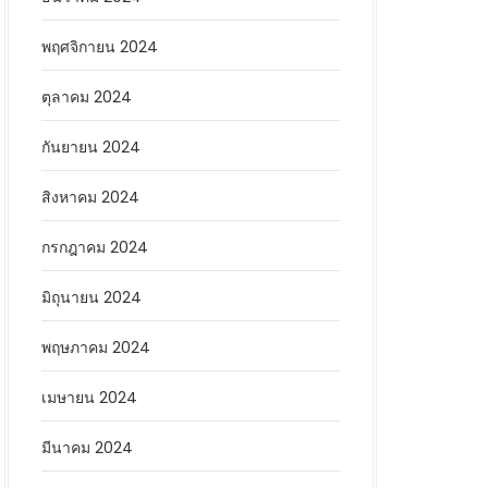
พฤศจิกายน 2024
ตุลาคม 2024
กันยายน 2024
สิงหาคม 2024
กรกฎาคม 2024
มิถุนายน 2024
พฤษภาคม 2024
เมษายน 2024
มีนาคม 2024