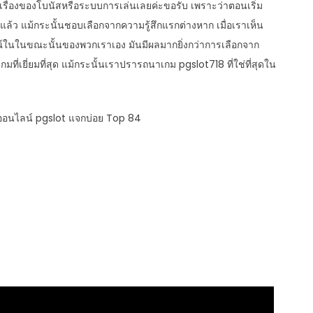
แค่เรื่องของโบนัสหรือระบบการเล่นเลยค่ะขอรับ เพราะว่าตอนเริ่ม
่แล้ว แม้กระนั้นชอบเลือกจากความรู้สึกแรกต่างหาก เมื่อเราเห็น
ณ์ในในขณะนั้นของพวกเราเอง มันมีผลมากยิ่งกว่าการเลือกจาก
ที่เยี่ยมที่สุด แม้กระนั้นเราปรารถนาเกม pgslot718 ที่ใช่ที่สุดใน
นออนไลน์ pgslot แจกบ่อย Top 84