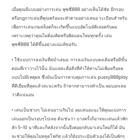
เมื่อคุณมีแบบอย่างการเล่น พุซซี่888 อย่างเห็นได้ชัด มีกรอบ
หรือกฎการเล่นที่คุณพร้อมจะทำตามอย่างเสมอ ระเบียบสำหรับ
เพื่อการเล่นเกมสล็อตก็จะเกิดขึ้นแบบอัตโนมัติเลยครับผม
เพราะเหตุว่าคุณไม่ต้องคิดหรือคิดแผนใหม่ทุกครั้ง เล่น
พุซซี่888 ได้ดีขึ้นอย่างแน่แท้ขอรับ
• ใช้แบบการลงเงินที่สม่ำเสมอ: การลงเงินแบบคงเดิมหรือมีขั้น
ตอนที่เราวางไว้นั้น นั่นแหละคือสิ่งที่ทำให้ท่านไม่เพิ่มหรือลด
แบบไม่มีเหตุผล ซึ่งมันเป็นการควบคุมการเล่น pussy888play
ที่ดีเยี่ยมที่สุดแล้วล่ะนะครับ ถ้าหากสามารถทำเป็น ผมบอกเลย
ว่าดีแน่นอน
• เล่นเป็นช่วงๆ ไม่เล่นยาวเกินไป: ผมเสนอแนะให้คุณแบ่งการ
เล่นออกเป็นรอบๆไปเลย ดังเช่นว่า บางครั้งก็อาจจะเล่นแล้วพัก
สัก 5-10 นาทีและก็หลังจากนั้นจึงค่อยกลับมาเล่นใหม่ก็ได้ มัน
จะช่วยให้คุณไม่หลุดโฟกัส แล้วก็ยังประเมินตัวเองได้เป็นพักๆ