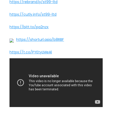
https://rebrand.ly/st99-ltd
https://cutly.info/st99-ltd
https://bitt.to/pa2nzx
https://shorturl.asia/b8RBF
https://t.co/PYEtyLMeAl