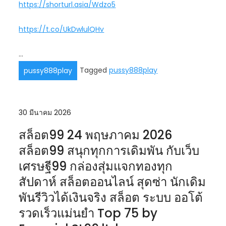
https://shorturl.asia/Wdzo5
https://t.co/UkDwlulQHv
…
Tagged
pussy888play
pussy888play
30 มีนาคม 2026
สล็อต99 24 พฤษภาคม 2026
สล็อต99 สนุกทุกการเดิมพัน กับเว็บ
เศรษฐี99 กล่องสุ่มแจกทองทุก
สัปดาห์ สล็อตออนไลน์ สุดซ่า นักเดิม
พันรีวิวได้เงินจริง สล็อต ระบบ ออโต้
รวดเร็วแม่นยำ Top 75 by