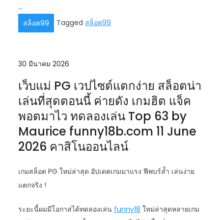
…
Tagged
สล็อต99
สล็อต99
30 มีนาคม 2026
เว็บแม่ PG เวปไซต์แตกง่าย สล็อตน่า
เล่นที่สุดตอนนี้ ค่ายดัง เกมฮิต แจ็ค
พอตมาไว ทดลองเล่น Top 63 by
Maurice funny18b.com 11 June
2026 คาสิโนออนไลน์
เกมสล็อต PG ใหม่ล่าสุด อัปเดตเกมมาแรง ฟีพบร์ล้ำ เล่นง่าย
แตกจริง !
ระยะนี้ผมมีโอกาสได้ทดลองเล่น
funny18
ใหม่ล่าสุดหลายเกม