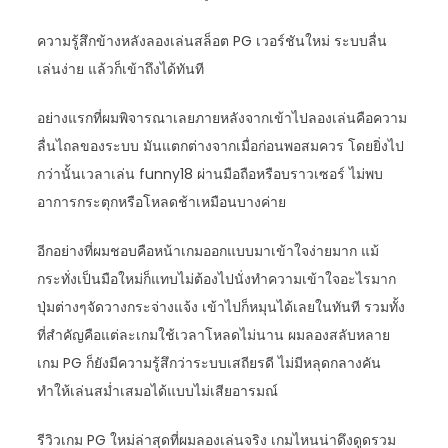
ความรู้สึกข้างหลังลองเล่นสล็อต PG เวอร์ชันใหม่ ระบบลื่น
เล่นง่าย แล้วก็เข้าถึงได้ทันที
อย่างแรกที่ผมพิจารณาเลยภายหลังจากเข้าไปลองเล่นคือความ
ลื่นไถลของระบบ มันแตกต่างจากเมื่อก่อนพอสมควร โดยยิ่งไป
กว่านั้นเวลาเล่น funny18 ผ่านมือถือหรือบราวเซอร์ ไม่พบ
อาการกระตุกหรือโหลดช้าเหมือนบางค่าย
อีกอย่างที่ผมชอบคือหน้าเกมออกแบบมาเข้าใจง่ายมาก แม้
กระทั่งเป็นมือใหม่ก็แทบไม่ต้องไปนั่งทำความเข้าใจอะไรมาก
ปุ่มต่างๆจัดวางกระจ่างแจ้ง เข้าไปก็หมุนได้เลยในทันที รวมทั้ง
ที่สำคัญคือแต่ละเกมใช้เวลาโหลดไม่นาน ผมลองสลับหลาย
เกม PG ก็ยังมีความรู้สึกว่าระบบเสถียรดี ไม่มีหลุดกลางคัน
ทำให้เล่นสม่ำเสมอได้แบบไม่เสียอารมณ์
รีวิวเกม PG ใหม่ล่าสุดที่ผมลองเล่นจริง เกมไหนน่าดึงดูดรวม