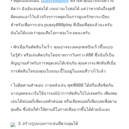
• หยุดเมื่อถึงแผน:
pussy888play
หลายที คุณอาจจะมีความ
คิดว่า ฉันยังเล่นต่อได้ เกมน่าจะไปต่อได้ แต่ว่าหากมันถึงจุดที่
คิดแผนเอาไว้แล้วจริงๆการหยุดเป็นการดูแลรักษาระเบียบ
สำหรับเพื่อการเล่น pussy888play ที่เยี่ยมที่สุดแล้วนะครับ
มันไม่ได้แปลว่าคุณเสียโอกาสอะไรเลยนะครับ
• พักเมื่อเริ่มตัดสินใจเร็ว: คุณอาจจะเผลอกดสปินเร็วขึ้นแบบ
ไม่รู้ตัว หรือเล่นติดๆกันโดยขาดการวิเคราะห์ที่ดี ซึ่งนั่นก็เป็น
สัญญาณสำหรับการหยุดเล่นได้เช่นกัน คุณควรจะพักทันทีเมื่อ
การตัดสินใจของคุณในขณะนี้ไม่อยู่ในแผนที่วางไว้แล้ว
• ไม่ติดตามคำตอบ: ภายหลังเล่น พุซซี่888 ได้หรือเสียชิดกัน
บางบุคคลจะเริ่มใช้อารมณ์นำการตัดสินใจไปเลยครับ เพียงพอ
เล่นได้หน่อยก็เพิ่มเบทสักหน่อย หรือเสียหน่อยก็เพิ่มเบทเพื่อตาม
ทุนคืน ซึ่งมันก็ทำให้ท่านมีโอกาสเสียมากขึ้นได้ด้วยนั่นเอง
3. สร้างรูปแบบการเล่นที่ควบคุมได้