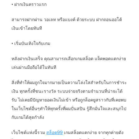
• ฝากเงินคราวแรก
สามารถฝากผ่าน วอเลท หรือแบงค์ ด้วยระบบ ฝากถอนออโต้
เงินเข้าโดยทันที
• เริ่มบันเทิงใจกับเกม
หลังฝากเงินเสร็จ คุณสามารถเลือกเกมสล็อต แจ็คพอตแตกง่าย
เล่นผ่านมือถือได้ในทันที
สิ่งที่ทำให้ผมถูกใจมากมายเป็นความโล่งใสสำหรับในการชำระ
เงิน ทุกครั้งที่ชนะรางวัล ระบบจ่ายจริงตามจำนวนที่น่าจะได้
รับ ไม่เคยมีปัญหายอดเงินไม่เข้า หรือถูกล็อคยูสราวกับที่เคยพบ
ในเว็บไซต์อื่นๆทำให้ทุกครั้งที่ผมปั่นสปิน รู้สึกมั่นใจและสนุกไป
กับเกมได้สุดกำลัง
เว็บไซต์แห่งนี้รวม
สล็อต99
เกมสล็อตแตกง่าย จากทุกค่ายดัง