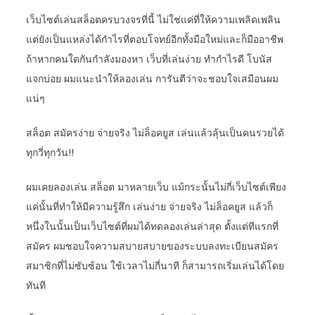
เว็บไซต์เล่นสล็อตครบวงจรที่นี้ ไม่ใช่แค่ที่ให้ความเพลิดเพลิน
แต่ยังเป็นแหล่งได้กำไรที่ตอบโจทย์อีกทั้งมือใหม่และก็มืออาชีพ
ถ้าหากคนใดกันกำลังมองหา เว็บที่เล่นง่าย ทำกำไรดี โบนัส
แจกบ่อย ผมแนะนำให้ลองเล่น การันตีว่าจะชอบใจเสมือนผม
แน่ๆ
สล็อต สมัครง่าย จ่ายจริง ไม่ล็อคยูส เล่นแล้วลุ้นเป็นคนรวยได้
ทุกวี่ทุกวัน!!
ผมเคยลองเล่น สล็อต มาหลายเว็บ แม้กระนั้นไม่กี่เว็บไซต์เพียง
แค่นั้นที่ทำให้มีความรู้สึก เล่นง่าย จ่ายจริง ไม่ล็อคยูส แล้วก็
หนึ่งในนั้นเป็นเว็บไซต์ที่ผมได้ทดลองเล่นล่าสุด ตั้งแต่ทีแรกที่
สมัคร ผมชอบใจความสบายสบายของระบบลงทะเบียนสมัคร
สมาชิกที่ไม่ซับซ้อน ใช้เวลาไม่กี่นาที ก็สามารถเริ่มเล่นได้โดย
ทันที