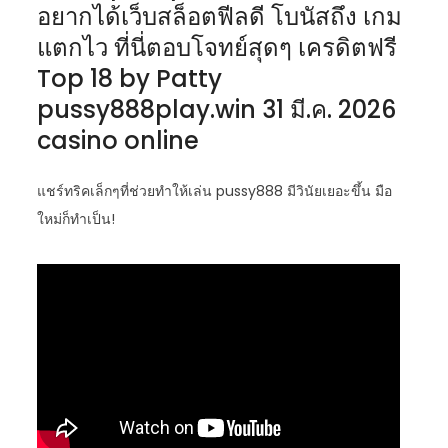
อยากได้เว็บสล็อตฟีลดี โบนัสถึง เกม
แตกไว ที่นี่ตอบโจทย์สุดๆ เครดิตฟรี
Top 18 by Patty
pussy888play.win 31 มี.ค. 2026
casino online
แชร์ทริคเล็กๆที่ช่วยทำให้เล่น pussy888 มีวินัยเยอะขึ้น มือ
ใหม่ก็ทำเป็น!