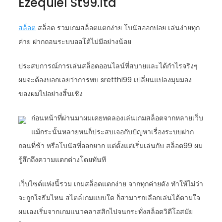
Ezequiel St99.ltd
สล็อต
สล็อต รวมเกมสล็อตแตกง่าย โบนัสออกบ่อย เล่นง่ายทุก
ค่าย ฝากถอนระบบออโต้ไม่มีอย่างน้อย
ประสบการณ์การเล่นสล็อตออนไลน์ที่สบายและได้กำไรจริงๆ
ผมจะต้องบอกเลยว่าการพบ sretthi99 เปลี่ยนแปลงมุมมอง
ของผมไปอย่างสิ้นเชิง
ก่อนหน้าที่ผ่านมาผมเคยทดลองเล่นเกมสล็อตจากหลายเว็บ
แม้กระนั้นหลายหนก็ประสบเจอกับปัญหาเรื่องระบบฝาก
ถอนที่ช้า หรือโบนัสที่ออกยาก แต่ตั้งแต่เริ่มเล่นกับ สล็อต99 ผม
รู้สึกถึงความแตกต่างโดยทันที
เว็บไซต์แห่งนี้รวม เกมสล็อตแตกง่าย จากทุกค่ายดัง ทำให้ไม่ว่า
จะถูกใจธีมไหน สไตล์เกมแบบใด ก็สามารถเลือกเล่นได้ตามใจ
ผมเองเริ่มจากเกมแนวคลาสสิกไปจนกระทั่งสล็อตวิดีโอสมัย