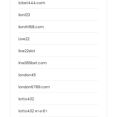
lcbet444.com
lion123
lionth168.com
Live22
live22slot
lnw365bet.com
london45
london6789.com
lotto432
lotto432 ทางเข้า