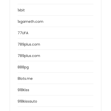
1xbit
1xgameth.com
77UFA
789plus.com
789plus.com
888pg
8lots.me
918Kiss
918kissauto