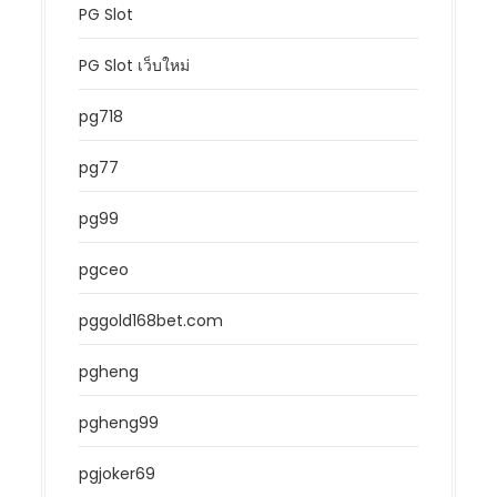
PG Slot
PG Slot เว็บใหม่
pg718
pg77
pg99
pgceo
pggold168bet.com
pgheng
pgheng99
pgjoker69