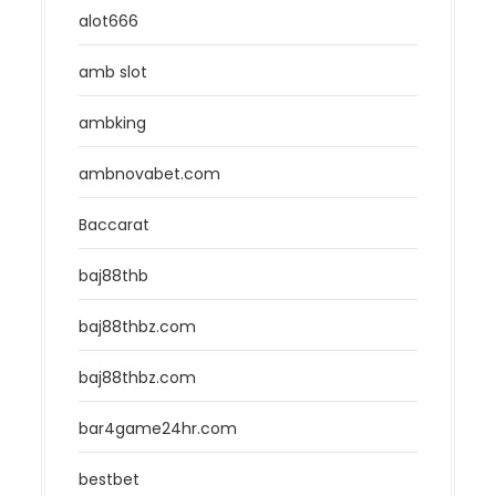
alot666
amb slot
ambking
ambnovabet.com
Baccarat
baj88thb
baj88thbz.com
baj88thbz.com
bar4game24hr.com
bestbet