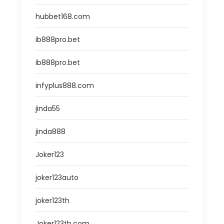
hubbet168.com
ib888pro.bet
ib888pro.bet
infyplus888.com
jinda55
jinda888
Joker123
joker123auto
joker123th
Joker123th.com