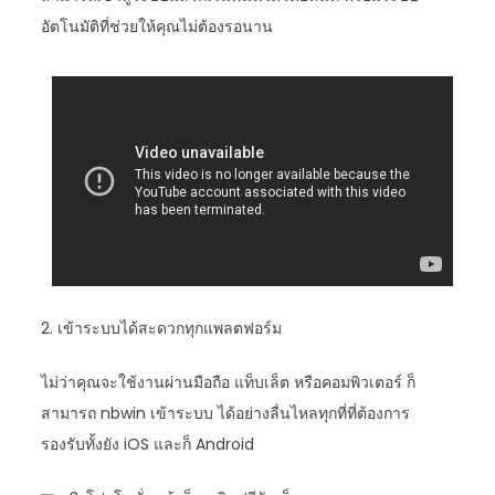
อัตโนมัติที่ช่วยให้คุณไม่ต้องรอนาน
2. เข้าระบบได้สะดวกทุกแพลตฟอร์ม
ไม่ว่าคุณจะใช้งานผ่านมือถือ แท็บเล็ต หรือคอมพิวเตอร์ ก็
สามารถ nbwin เข้าระบบ ได้อย่างลื่นไหลทุกที่ที่ต้องการ
รองรับทั้งยัง iOS และก็ Android