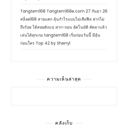
Tangtem168 Tangtem168e.com 27 กันยา 26
สล็อต168 สายแตก ลุ้นกำไรแบบไม่เสียฟีล ฝากไม่
ถึงร้อย ได้สอยตังแน่ ฝาก-ถอน อัตโนมัติ คัดมาแล้ว
เล่นได้ทุกเกม tangtem168 เริ่มก่อนวันนี้ มีลุ้น
ก่อนใคร Top 42 by Sherryl
ความเห็นล่าสุด
คลังเก็บ