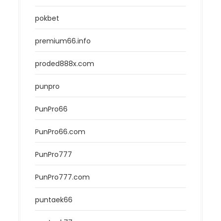
pokbet
premium66.info
proded888x.com
punpro
PunPro66
PunPro66.com
PunPro777
PunPro777.com
puntaek66