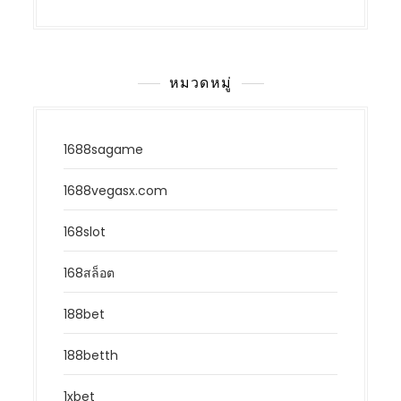
หมวดหมู่
1688sagame
1688vegasx.com
168slot
168สล็อต
188bet
188betth
1xbet