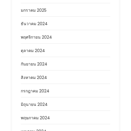
มกราคม 2025
ธันวาคม 2024
พฤศจิกายน 2024
ตุลาคม 2024
กันยายน 2024
สิงหาคม 2024
กรกฎาคม 2024
มิถุนายน 2024
พฤษภาคม 2024