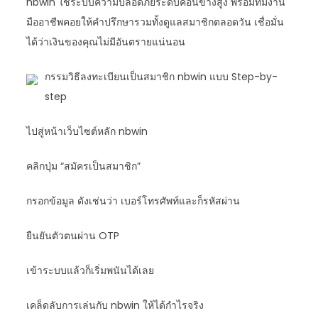
nbwin ใช้ระบบความปลอดภัยระดับค่อนข้างสูง พร้อมทีมงาน
มืออาชีพคอยให้คำปรึกษารวมทั้งดูแลสมาชิกตลอดวัน เชื่อมั่น
ได้ว่าเงินของคุณไม่มีอันตรายแน่นอน
กรรมวิธีลงทะเบียนเป็นสมาชิก nbwin แบบ Step-by-
step
ไปสู่หน้าเว็บไซต์หลัก nbwin
คลิกปุ่ม “สมัครเป็นสมาชิก”
กรอกข้อมูล ดังเช่นว่า เบอร์โทรศัพท์และก็รหัสผ่าน
ยืนยันตัวตนผ่าน OTP
เข้าระบบแล้วก็เริ่มพนันได้เลย
เคล็ดลับการเล่นกับ nbwin ให้ได้กำไรจริง