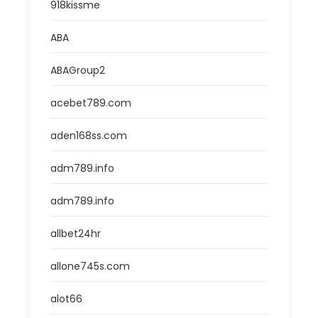
918kissme
ABA
ABAGroup2
acebet789.com
aden168ss.com
adm789.info
adm789.info
allbet24hr
allone745s.com
alot66