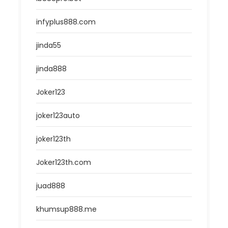
infyplus888.com
jinda55
jinda888
Joker123
joker123auto
joker123th
Joker123th.com
juad888
khumsup888.me