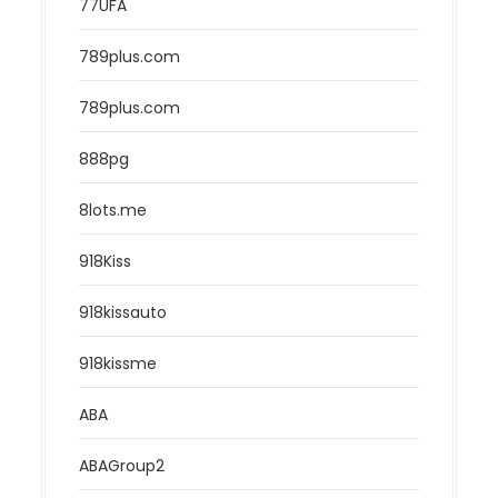
77UFA
789plus.com
789plus.com
888pg
8lots.me
918Kiss
918kissauto
918kissme
ABA
ABAGroup2