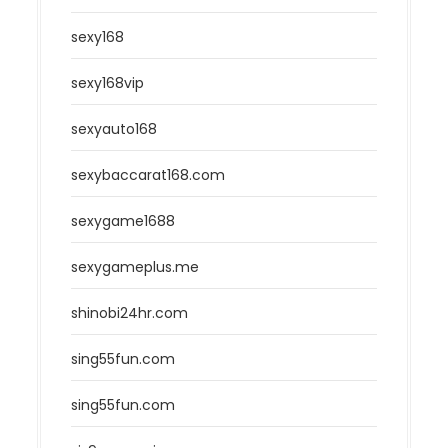
sexy168
sexy168vip
sexyauto168
sexybaccarat168.com
sexygame1688
sexygameplus.me
shinobi24hr.com
sing55fun.com
sing55fun.com