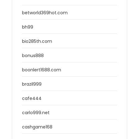
betworld369hot.com
bh99
bio285th.com
bonus888
boonlert1688.com
brazil999
cafe444
carlo999.net
cashgame168