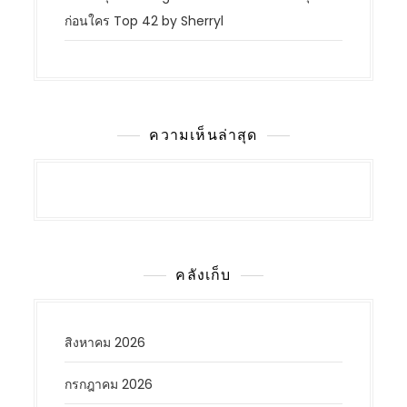
ก่อนใคร Top 42 by Sherryl
ความเห็นล่าสุด
คลังเก็บ
สิงหาคม 2026
กรกฎาคม 2026