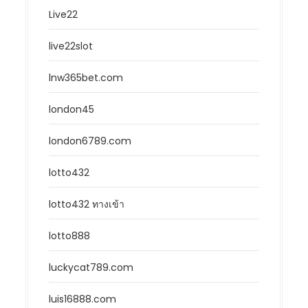
Live22
live22slot
lnw365bet.com
london45
london6789.com
lotto432
lotto432 ทางเข้า
lotto888
luckycat789.com
luis16888.com