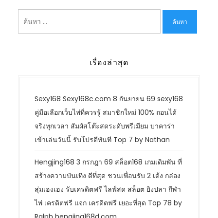
ค้นหา
สำหรับ:
เรื่องล่าสุด
Sexy168 Sexy168c.com 8 กันยายน 69 sexy168
คู่มือเลือกเว็บไพ่ที่ควรรู้ สมาชิกใหม่ 100% ถอนได้
จริงทุกเวลา สัมผัสโต๊ะสดระดับพรีเมียม บาคาร่า
เข้าเล่นวันนี้ รับโปรดีทันที Top 7 by Nathan
Hengjing168 3 กรกฎา 69 สล็อต168 เกมเดิมพัน ที่
สร้างความบันเทิง ดีที่สุด ชวนเพื่อนรับ 2 เด้ง กล่อง
สุ่มเฮงเฮง รับเครดิตฟรี ไลฟ์สด สล็อต ยิงปลา กีฬา
ไพ่ เครดิตฟรี แจก เครดิตฟรี เยอะที่สุด Top 78 by
Ralph hengjing168d.com