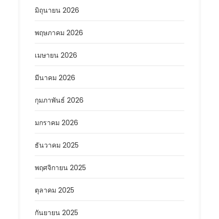
มิถุนายน 2026
พฤษภาคม 2026
เมษายน 2026
มีนาคม 2026
กุมภาพันธ์ 2026
มกราคม 2026
ธันวาคม 2025
พฤศจิกายน 2025
ตุลาคม 2025
กันยายน 2025