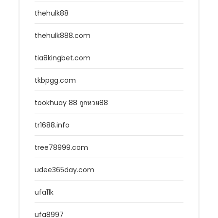
thehulk88
thehulk888.com
tia8kingbet.com
tkbpgg.com
tookhuay 88 ถูกหวย88
tr1688.info
tree78999.com
udee365day.com
ufa11k
ufa8997