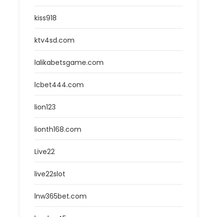
kiss918
ktv4sd.com
lalikabetsgame.com
lcbet444.com
lion123
lionth168.com
Live22
live22slot
lnw365bet.com