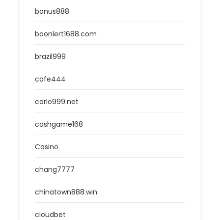
bonus888
boonlert1688.com
brazil999
cafe444
carlo999.net
cashgame168
Casino
chang7777
chinatown888.win
cloudbet