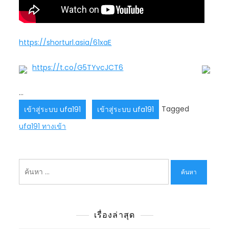
https://shorturl.asia/61xaE
https://t.co/G5TYvcJCT6
…
,
Tagged
เข้าสู่ระบบ ufa191
เข้าสู่ระบบ ufa191
ufa191 ทางเข้า
ค้นหา
สำหรับ:
เรื่องล่าสุด