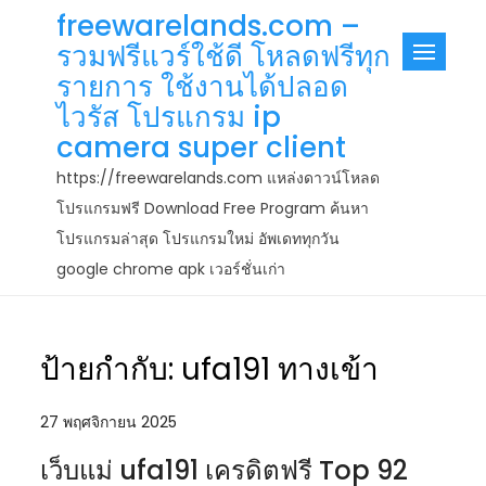
Skip
freewarelands.com –
to
รวมฟรีแวร์ใช้ดี โหลดฟรีทุก
content
รายการ ใช้งานได้ปลอด
ไวรัส โปรแกรม ip
camera super client
https://freewarelands.com แหล่งดาวน์โหลด
โปรแกรมฟรี Download Free Program ค้นหา
โปรแกรมล่าสุด โปรแกรมใหม่ อัพเดททุกวัน
google chrome apk เวอร์ชั่นเก่า
ป้ายกำกับ:
ufa191 ทางเข้า
27 พฤศจิกายน 2025
เว็บแม่ ufa191 เครดิตฟรี Top 92