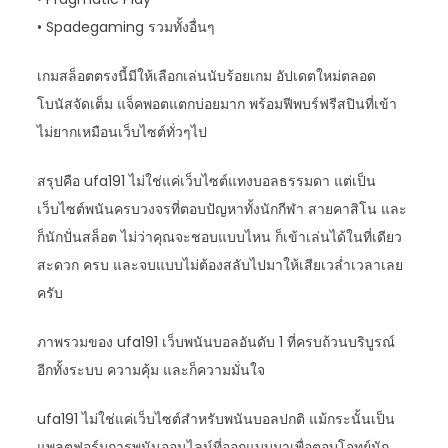
• Spadegaming รวมทั้งอื่นๆ
เกมสล็อตตรงนี้มีให้เลือกเล่นนับร้อยเกม อัปเดตใหม่ตลอด
โบนัสจัดเต็ม แจ็คพอตแตกบ่อยมาก พร้อมฟีพบร์ฟรีสปินที่เข้า
ไม่ยากเหมือนเว็บไซต์ทั่วๆไป
สรุปคือ ufa191 ไม่ใช่แค่เว็บไซต์แทงบอลธรรมดา แต่เป็น
เว็บไซต์พนันครบวงจรที่ตอบปัญหาทั้งนักกีฬา สายคาสิโน และ
ก็นักปั่นสล็อต ไม่ว่าคุณจะชอบแบบไหน ก็เข้าเล่นได้ในที่เดียว
สะดวก ครบ และจบแบบไม่ต้องสลับไปมาให้เสียเวล่ำเวลาเลย
ครับ
ภาพรวมของ ufa191 เว็บพนันบอลอันดับ 1 ที่ครบถ้วนบริบูรณ์
อีกทั้งระบบ ความคุ้ม และก็ความมั่นใจ
ufa191 ไม่ใช่แค่เว็บไซต์สำหรับพนันบอลปกติ แม้กระนั้นเป็น
แพลตฟอร์มการพนันออนไลน์ที่ออกแบบมาเพื่อตอบโจทย์นัก