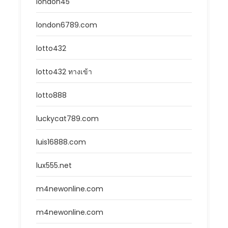
london45
london6789.com
lotto432
lotto432 ทางเข้า
lotto888
luckycat789.com
luis16888.com
lux555.net
m4newonline.com
m4newonline.com