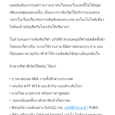
บอลอันดับแรกๆแต่ว่าความน่าสนใจของเว็บแห่งนี้ไม่ได้หยุด
เพียงแค่ฟุตบอลแค่นั้น เนื่องจากว่ายังเปิดให้บริการแบบครบ
วงจรในเรื่องเกี่ยวกับการเดิมพันทุกประเภท จบในเว็บไซต์เดียว
ไม่ต้องย้ายบัญชีหรือโยกเงินให้เสียเวลา
ในส่วนของการเดิมพันกีฬา ufa191 ครอบคลุมกีฬายอดฮิตทั้งยัง
ไทยและก็ต่างถิ่น ระบบใช้งานง่าย มีอัตราต่อรองกระจ่าง และ
ก็อัปเดตราคาทุกวินาที ทำให้วางเดิมพันได้อย่างมั่นอกมั่นใจ
จำพวกกีฬาที่เปิดให้พนัน ได้แก่
• บาสเกตบอล NBA รวมทั้งลีกต่างประเทศ
• เทนนิส ATP WTA และทัวร์นาเมนต์ระดับโลก
• มวยไทย มวยสากล พร้อมราคาชูต่อยก
• วอลเลย์บอลทั้งระดับชาติแล้วก็สมาคม
• อีสปอร์ต เกมดังอย่าง Dota2, LoL,
ufa191 ทางเข้า
PUBG
• กีฬาเหมือนจริง (Virtual Sports) เล่นไว ไม่ต้องรอคอยแข่ง