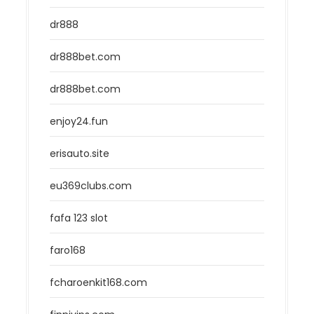
dr888
dr888bet.com
dr888bet.com
enjoy24.fun
erisauto.site
eu369clubs.com
fafa 123 slot
faro168
fcharoenkit168.com