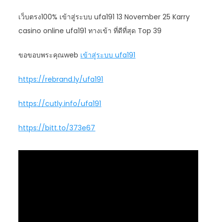
เว็บตรง100% เข้าสู่ระบบ ufa191 13 November 25 Karry
casino online ufa191 ทางเข้า ที่ดีที่สุด Top 39
ขอขอบพระคุณweb
เข้าสู่ระบบ ufa191
https://rebrand.ly/ufa191
https://cutly.info/ufa191
https://bitt.to/373e67