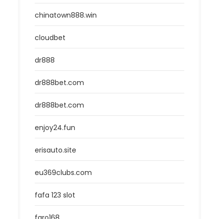
chinatown888.win
cloudbet
dr888
dr888bet.com
dr888bet.com
enjoy24.fun
erisauto.site
eu369clubs.com
fafa 123 slot
faro168