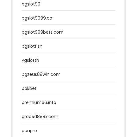
pgslot99
pgslot9999.co
pgslot999bets.com
pgslotfish
Pgslotth
pgzeus88win.com
pokbet
premium66.info
proded888x.com
punpro