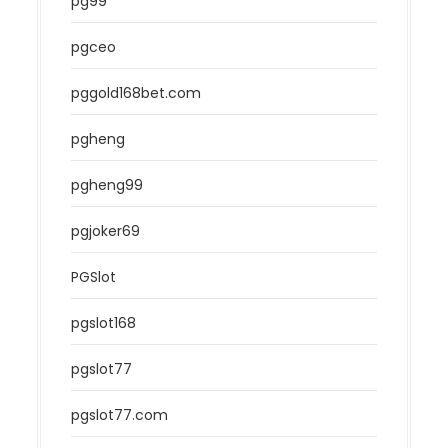
pg99
pgceo
pggold168bet.com
pgheng
pgheng99
pgjoker69
PGSlot
pgslot168
pgslot77
pgslot77.com