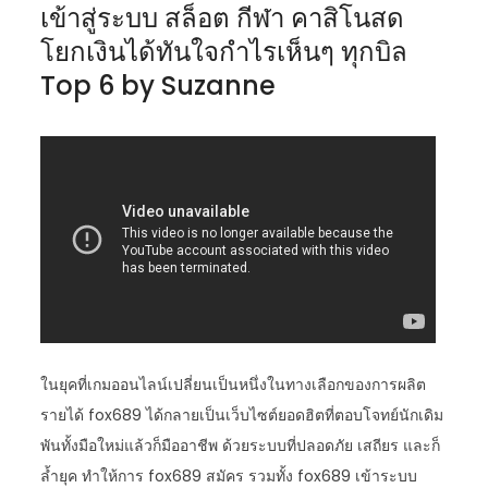
เข้าสู่ระบบ สล็อต กีฬา คาสิโนสด
โยกเงินได้ทันใจกำไรเห็นๆ ทุกบิล
Top 6 by Suzanne
ในยุคที่เกมออนไลน์เปลี่ยนเป็นหนึ่งในทางเลือกของการผลิต
รายได้ fox689 ได้กลายเป็นเว็บไซต์ยอดฮิตที่ตอบโจทย์นักเดิม
พันทั้งมือใหม่แล้วก็มืออาชีพ ด้วยระบบที่ปลอดภัย เสถียร และก็
ล้ำยุค ทำให้การ fox689 สมัคร รวมทั้ง fox689 เข้าระบบ