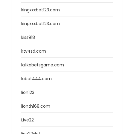
kingxxxbet123.com
kingxxxbet123.com
kiss918
ktv4sd.com
lalikabetsgame.com
lcbet444.com
lion123
lionth168.com
Live22
live22slot