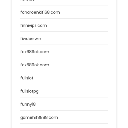
fcharoenkit168.com
finnivips.com
fiwdee.win
fox689ok.com
fox689ok.com
fullslot
fullslotpg
funny18
gamehit8888.com