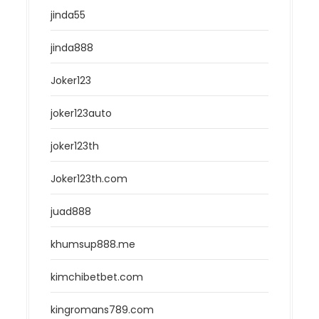
jinda55
jinda888
Joker123
joker123auto
joker123th
Joker123th.com
juad888
khumsup888.me
kimchibetbet.com
kingromans789.com