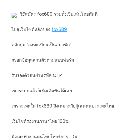
วิธีสมัคร fox689 รวมทั้งเริ่มเล่นโดยทันที
ไปสู่เว็บไซต์หลักของ
fox689
คลิกปุ่ม “ลงทะเบียนเป็นสมาชิก”
กรอกข้อมูลส่วนตัวตามแบบฟอร์ม
รับรองตัวตนผ่านรหัส OTP
เข้าระบบแล้วก็เริ่มเดิมพันได้เลย
เพราะเหตุใด fox689 ถึงเหมาะกับผู้เล่นคนประเทศไทย
เว็บไซต์รองรับภาษาไทย 100%
มีคณะทำงานคนไทยให้บริการ 1 วัน