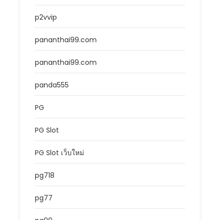
p2vvip
pananthai99.com
pananthai99.com
panda555
PG
PG Slot
PG Slot เว็บใหม่
pg718
pg77