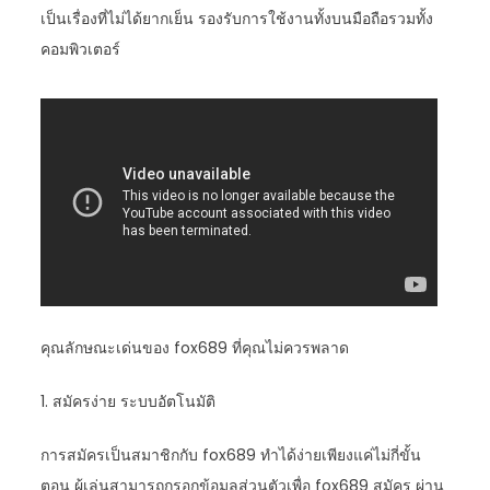
เป็นเรื่องที่ไม่ได้ยากเย็น รองรับการใช้งานทั้งบนมือถือรวมทั้ง
คอมพิวเตอร์
คุณลักษณะเด่นของ fox689 ที่คุณไม่ควรพลาด
1. สมัครง่าย ระบบอัตโนมัติ
การสมัครเป็นสมาชิกกับ fox689 ทำได้ง่ายเพียงแค่ไม่กี่ขั้น
ตอน ผู้เล่นสามารถกรอกข้อมูลส่วนตัวเพื่อ fox689 สมัคร ผ่าน