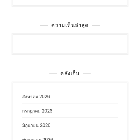
ความเห็นล่าสุด
คลังเก็บ
สิงหาคม 2026
กรกฎาคม 2026
มิถุนายน 2026
พฤษภาคม 2026