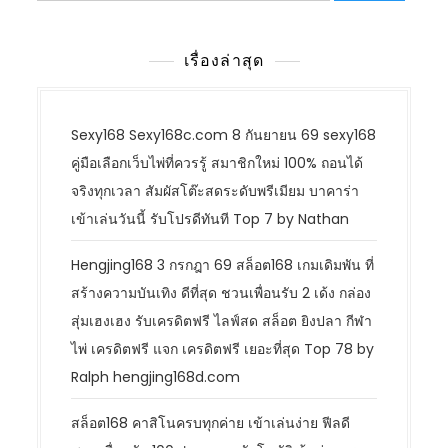
เรื่องล่าสุด
Sexy168 Sexy168c.com 8 กันยายน 69 sexy168
คู่มือเลือกเว็บไพ่ที่ควรรู้ สมาชิกใหม่ 100% ถอนได้
จริงทุกเวลา สัมผัสโต๊ะสดระดับพรีเมียม บาคาร่า
เข้าเล่นวันนี้ รับโปรดีทันที Top 7 by Nathan
Hengjing168 3 กรกฎา 69 สล็อต168 เกมเดิมพัน ที่
สร้างความบันเทิง ดีที่สุด ชวนเพื่อนรับ 2 เด้ง กล่อง
สุ่มเฮงเฮง รับเครดิตฟรี ไลฟ์สด สล็อต ยิงปลา กีฬา
ไพ่ เครดิตฟรี แจก เครดิตฟรี เยอะที่สุด Top 78 by
Ralph hengjing168d.com
สล็อต168 คาสิโนครบทุกค่าย เข้าเล่นง่าย ฟีลดี