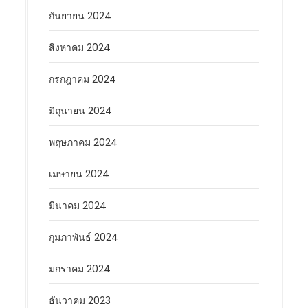
กันยายน 2024
สิงหาคม 2024
กรกฎาคม 2024
มิถุนายน 2024
พฤษภาคม 2024
เมษายน 2024
มีนาคม 2024
กุมภาพันธ์ 2024
มกราคม 2024
ธันวาคม 2023