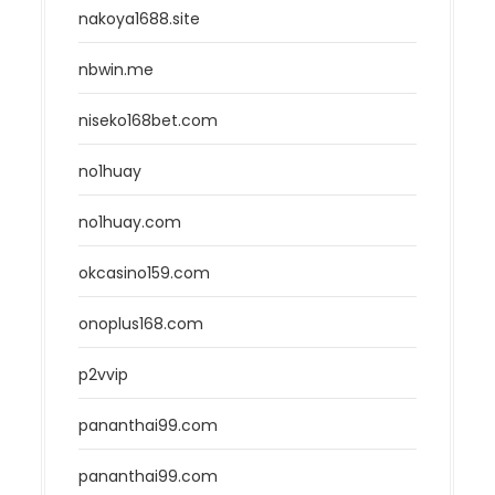
nakoya1688.site
nbwin.me
niseko168bet.com
no1huay
no1huay.com
okcasino159.com
onoplus168.com
p2vvip
pananthai99.com
pananthai99.com