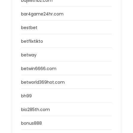
baj88thbz.com
bar4game24hr.com
bestbet
betflixtikto
betway
betwin6666.com
betworld369hot.com
bh99
bio285th.com
bonus888