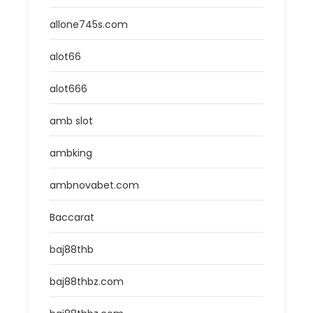
allone745s.com
alot66
alot666
amb slot
ambking
ambnovabet.com
Baccarat
baj88thb
baj88thbz.com