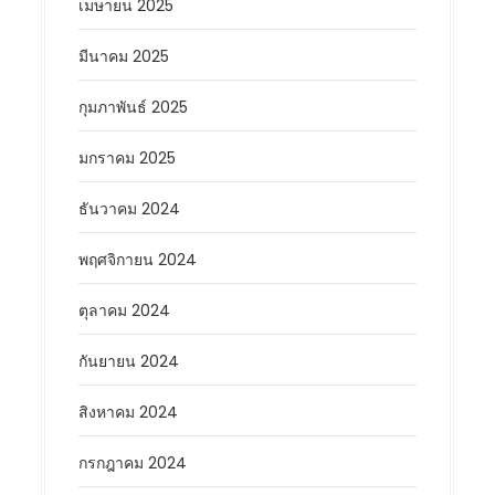
เมษายน 2025
มีนาคม 2025
กุมภาพันธ์ 2025
มกราคม 2025
ธันวาคม 2024
พฤศจิกายน 2024
ตุลาคม 2024
กันยายน 2024
สิงหาคม 2024
กรกฎาคม 2024