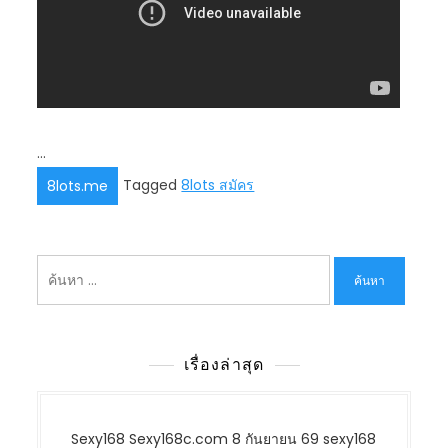
…
Tagged
8lots สมัคร
8lots.me
ค้นหา
สำหรับ:
เรื่องล่าสุด
Sexy168 Sexy168c.com 8 กันยายน 69 sexy168