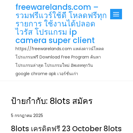
Skip
freewarelands.com –
to
รวมฟรีแวร์ใช้ดี โหลดฟรีทุก
content
รายการ ใช้งานได้ปลอด
ไวรัส โปรแกรม ip
camera super client
https://freewarelands.com แหล่งดาวน์โหลด
โปรแกรมฟรี Download Free Program ค้นหา
โปรแกรมล่าสุด โปรแกรมใหม่ อัพเดททุกวัน
google chrome apk เวอร์ชั่นเก่า
ป้ายกำกับ:
8lots สมัคร
5 กรกฎาคม 2025
8lots เครดิตฟรี 23 October 8lots