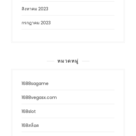
สิงหาคม 2023
กรกฎาคม 2023
หมวดหมู่
1688sagame
1688vegasx.com
168slot
168สล็อต