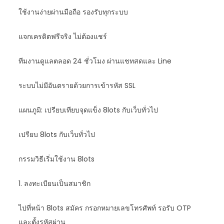
ใช้งานง่ายผ่านมือถือ รองรับทุกระบบ
แจกเครดิตฟรีจริง ไม่ต้องแชร์
ทีมงานดูแลตลอด 24 ชั่วโมง ผ่านแชทสดและ Line
ระบบไม่มีอันตรายด้วยการเข้ารหัส SSL
แผนภูมิ: เปรียบเทียบจุดแข็ง 8lots กับเว็บทั่วไป
เปรียบ 8lots กับเว็บทั่วไป
กรรมวิธีเริ่มใช้งาน 8lots
1. ลงทะเบียนเป็นสมาชิก
ไปที่หน้า 8lots สมัคร กรอกหมายเลขโทรศัพท์ รอรับ OTP
และตั้งรหัสผ่าน