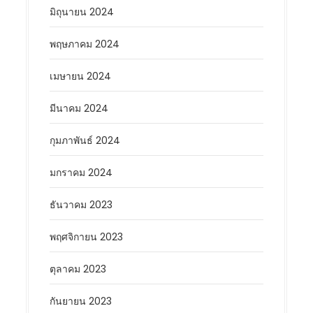
มิถุนายน 2024
พฤษภาคม 2024
เมษายน 2024
มีนาคม 2024
กุมภาพันธ์ 2024
มกราคม 2024
ธันวาคม 2023
พฤศจิกายน 2023
ตุลาคม 2023
กันยายน 2023