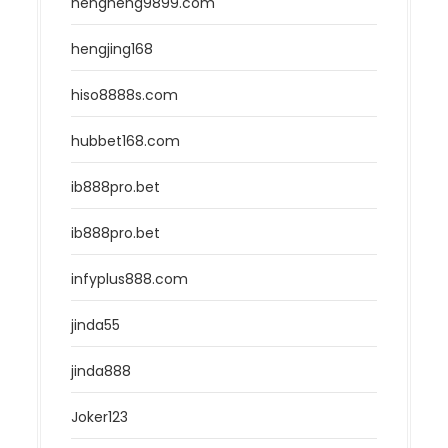
hengheng9899.com
hengjing168
hiso8888s.com
hubbet168.com
ib888pro.bet
ib888pro.bet
infyplus888.com
jinda55
jinda888
Joker123