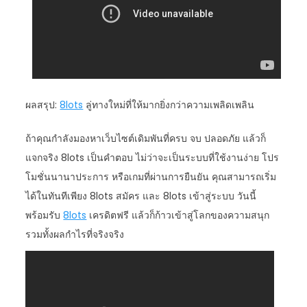
ผลสรุป:
8lots
ลู่ทางใหม่ที่ให้มากยิ่งกว่าความเพลิดเพลิน
ถ้าคุณกำลังมองหาเว็บไซต์เดิมพันที่ครบ จบ ปลอดภัย แล้วก็
แจกจริง 8lots เป็นคำตอบ ไม่ว่าจะเป็นระบบที่ใช้งานง่าย โปร
โมชั่นนานาประการ หรือเกมที่ผ่านการยืนยัน คุณสามารถเริ่ม
ได้ในทันทีเพียง 8lots สมัคร และ 8lots เข้าสู่ระบบ วันนี้
พร้อมรับ
8lots
เครดิตฟรี แล้วก็ก้าวเข้าสู่โลกของความสนุก
รวมทั้งผลกำไรที่จริงจริง