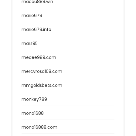
macau888.win
mario678
mario678.info
mars95
medee989.com
mercyrosa168.com
mmgoldsbets.com
monkey789
mono1688
mono16888.com