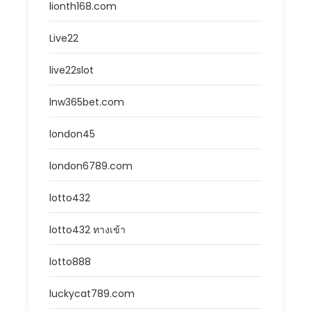
lionth168.com
Live22
live22slot
lnw365bet.com
london45
london6789.com
lotto432
lotto432 ทางเข้า
lotto888
luckycat789.com