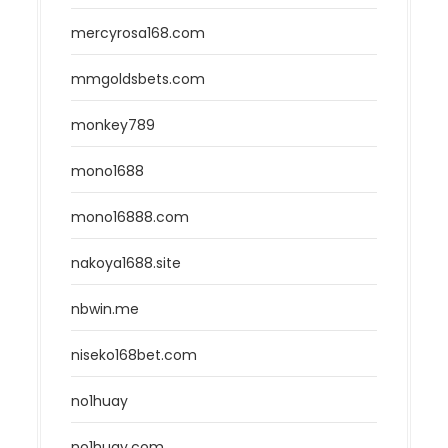
mercyrosa168.com
mmgoldsbets.com
monkey789
mono1688
mono16888.com
nakoya1688.site
nbwin.me
niseko168bet.com
no1huay
no1huay.com