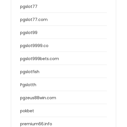
pgslot77
pgslot77.com
pgslot99
pgslot9999.co
pgslot999bets.com
pgslotfish
Pgslotth
pgzeus88win.com
pokbet
premium66.info