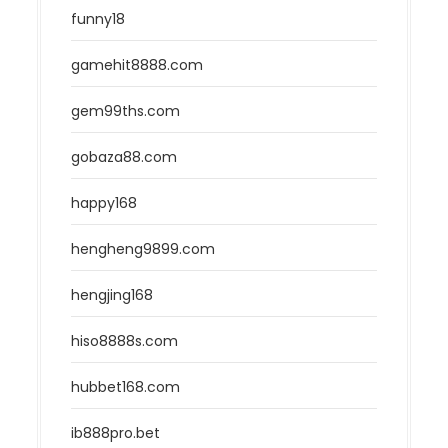
funny18
gamehit8888.com
gem99ths.com
gobaza88.com
happy168
hengheng9899.com
hengjing168
hiso8888s.com
hubbet168.com
ib888pro.bet