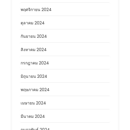
พฤศจิกายน 2024
ตุลาคม 2024
กันยายน 2024
สิงหาคม 2024
กรกฎาคม 2024
มิถุนายน 2024
พฤษภาคม 2024
เมษายน 2024
มีนาคม 2024
กุมภาพันธ์ 2024