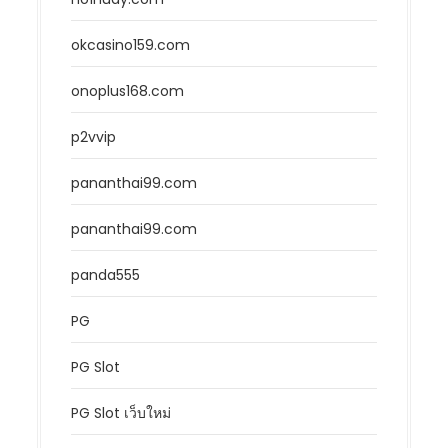
okcasino159.com
onoplus168.com
p2vvip
pananthai99.com
pananthai99.com
panda555
PG
PG Slot
PG Slot เว็บใหม่