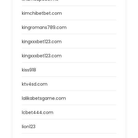
kimchibetbet.com
kingromans789.com
kingxxxbet123.com
kingxxxbet123.com
kiss918
ktv4sd.com
lalikabetsgame.com
lcbet444.com
lion123