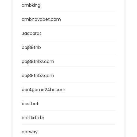
ambking
ambnovabet.com
Baccarat
baj88thb
baj88thbz.com
baj88thbz.com
bar4game24hr.com
bestbet
betflixtikto
betway