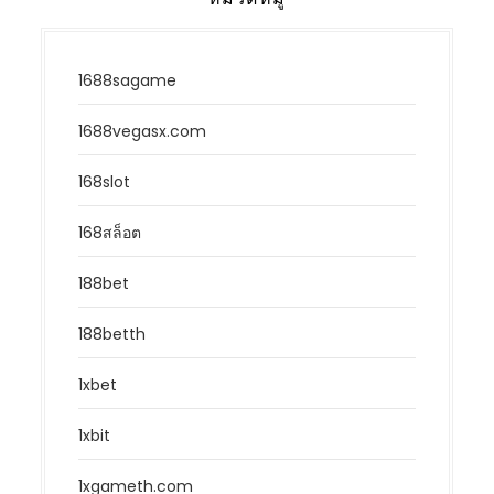
1688sagame
1688vegasx.com
168slot
168สล็อต
188bet
188betth
1xbet
1xbit
1xgameth.com