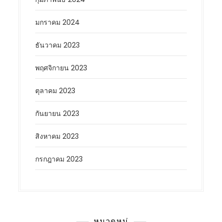
มกราคม 2024
ธันวาคม 2023
พฤศจิกายน 2023
ตุลาคม 2023
กันยายน 2023
สิงหาคม 2023
กรกฎาคม 2023
หมวดหมู่