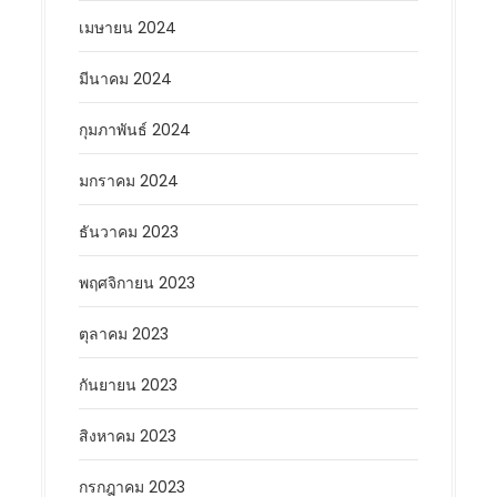
เมษายน 2024
มีนาคม 2024
กุมภาพันธ์ 2024
มกราคม 2024
ธันวาคม 2023
พฤศจิกายน 2023
ตุลาคม 2023
กันยายน 2023
สิงหาคม 2023
กรกฎาคม 2023