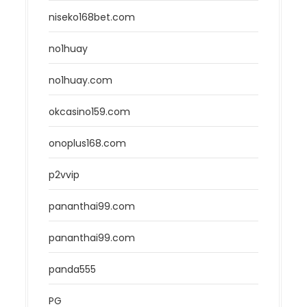
niseko168bet.com
no1huay
no1huay.com
okcasino159.com
onoplus168.com
p2vvip
pananthai99.com
pananthai99.com
panda555
PG