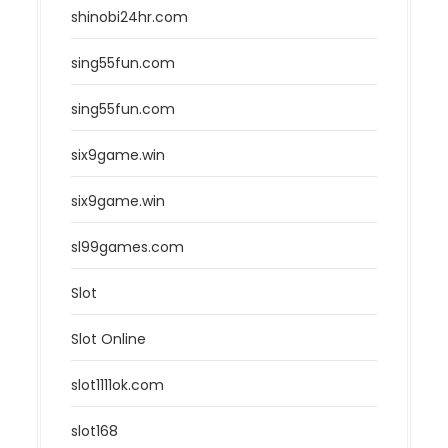
shinobi24hr.com
sing55fun.com
sing55fun.com
six9game.win
six9game.win
sl99games.com
Slot
Slot Online
slot1111ok.com
slot168