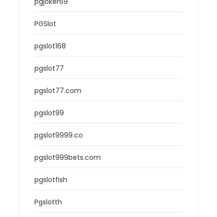
pgjoker69
PGSlot
pgslot168
pgslot77
pgslot77.com
pgslot99
pgslot9999.co
pgslot999bets.com
pgslotfish
Pgslotth