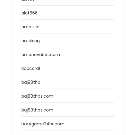
alot666
amb slot
ambking
ambnovabet.com
Baccarat
baj88thb
baj88thbz.com
baj88thbz.com
bar4game24hr.com