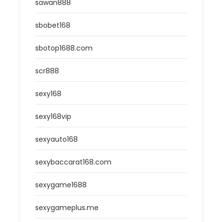
sawan888
sbobet168
sbotop1688.com
scr888
sexy168
sexy168vip
sexyauto168
sexybaccarat168.com
sexygame1688
sexygameplus.me