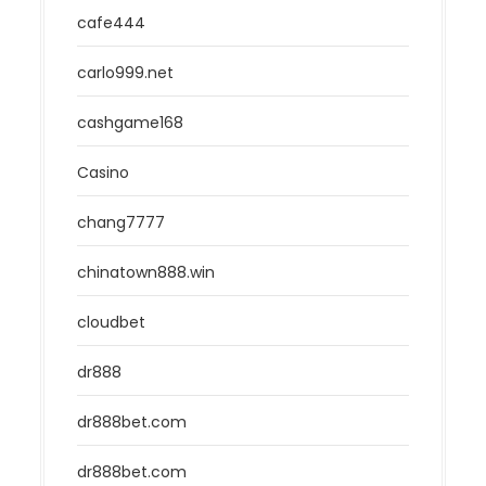
cafe444
carlo999.net
cashgame168
Casino
chang7777
chinatown888.win
cloudbet
dr888
dr888bet.com
dr888bet.com