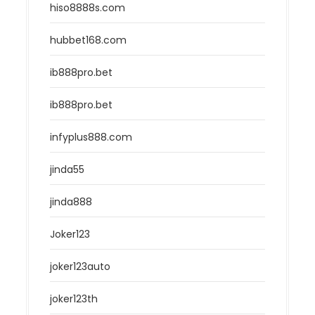
hiso8888s.com
hubbet168.com
ib888pro.bet
ib888pro.bet
infyplus888.com
jinda55
jinda888
Joker123
joker123auto
joker123th