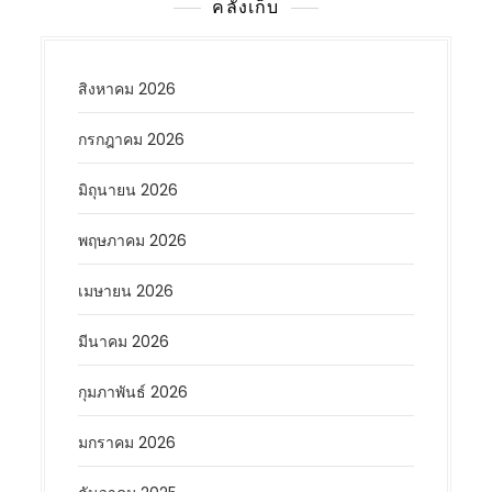
คลังเก็บ
สิงหาคม 2026
กรกฎาคม 2026
มิถุนายน 2026
พฤษภาคม 2026
เมษายน 2026
มีนาคม 2026
กุมภาพันธ์ 2026
มกราคม 2026