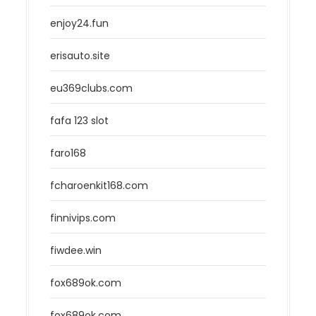
enjoy24.fun
erisauto.site
eu369clubs.com
fafa 123 slot
faro168
fcharoenkit168.com
finnivips.com
fiwdee.win
fox689ok.com
fox689ok.com