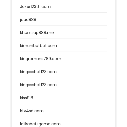
Joker123th.com
juad888
khumsup888.me
kimchibetbet.com
kingromans789.com
kingxxxbet123.com
kingxxxbet123.com
kiss918
ktv4sd.com
lalikabetsgame.com