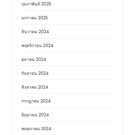
กุมภาพันธ์ 2025
มกราคม 2025
ธันวาคม 2024
พฤศจิกายน 2024
ตุลาคม 2024
กันยายน 2024
สิงหาคม 2024
กรกฎาคม 2024
มิถุนายน 2024
พฤษภาคม 2024