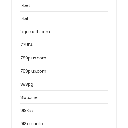
1xbet
1xbit
1xgameth.com
77UFA
789plus.com
789plus.com
888pg
8lots.me
918Kiss
918kissauto