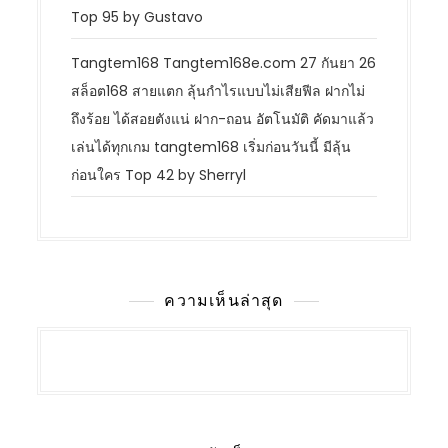
Top 95 by Gustavo
Tangtem168 Tangtem168e.com 27 กันยา 26
สล็อต168 สายแตก ลุ้นกำไรแบบไม่เสียฟีล ฝากไม่
ถึงร้อย ได้สอยตังแน่ ฝาก-ถอน อัตโนมัติ คัดมาแล้ว
เล่นได้ทุกเกม tangtem168 เริ่มก่อนวันนี้ มีลุ้น
ก่อนใคร Top 42 by Sherryl
ความเห็นล่าสุด