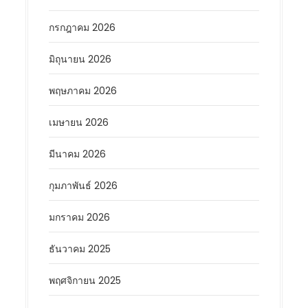
กรกฎาคม 2026
มิถุนายน 2026
พฤษภาคม 2026
เมษายน 2026
มีนาคม 2026
กุมภาพันธ์ 2026
มกราคม 2026
ธันวาคม 2025
พฤศจิกายน 2025