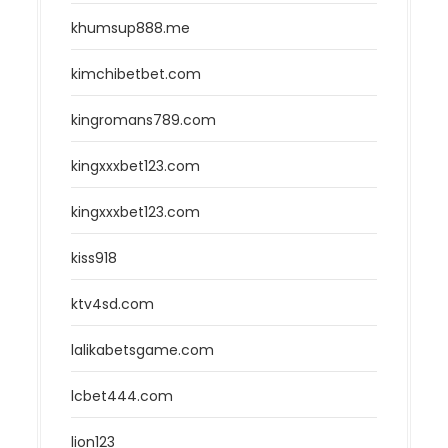
khumsup888.me
kimchibetbet.com
kingromans789.com
kingxxxbet123.com
kingxxxbet123.com
kiss918
ktv4sd.com
lalikabetsgame.com
lcbet444.com
lion123