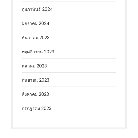
กุมภาพันธ์ 2024
มกราคม 2024
ธันวาคม 2023
พฤศจิกายน 2023
ตุลาคม 2023
กันยายน 2023
สิงหาคม 2023
กรกฎาคม 2023