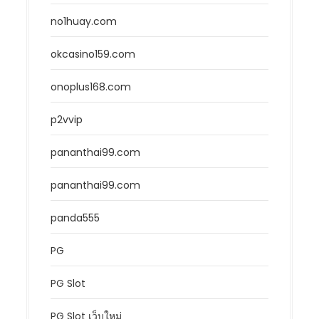
no1huay.com
okcasino159.com
onoplus168.com
p2vvip
pananthai99.com
pananthai99.com
panda555
PG
PG Slot
PG Slot เว็บใหม่