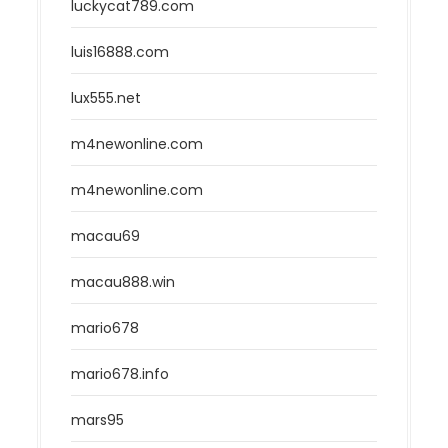
luckycat789.com
luis16888.com
lux555.net
m4newonline.com
m4newonline.com
macau69
macau888.win
mario678
mario678.info
mars95