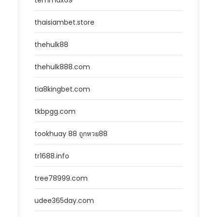
temmax69
thaisiambet.store
thehulk88
thehulk888.com
tia8kingbet.com
tkbpgg.com
tookhuay 88 ถูกหวย88
tr1688.info
tree78999.com
udee365day.com