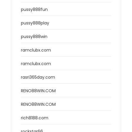
pussy888fun
pussy888play
pussy888win
ramclubx.com
ramclubx.com
rasri365day.com
RENO88WIN.COM
RENO88WIN.COM
rich8188.com
rockstar66