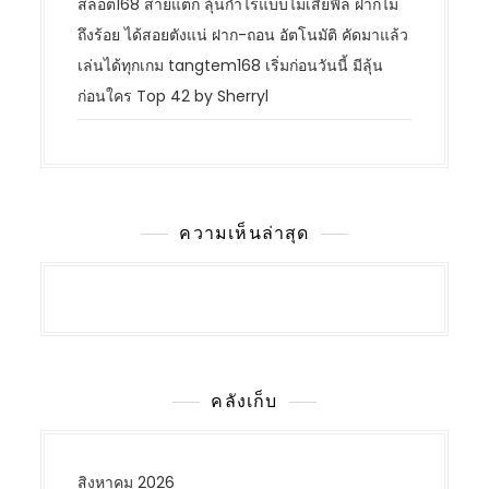
สล็อต168 สายแตก ลุ้นกำไรแบบไม่เสียฟีล ฝากไม่
ถึงร้อย ได้สอยตังแน่ ฝาก-ถอน อัตโนมัติ คัดมาแล้ว
เล่นได้ทุกเกม tangtem168 เริ่มก่อนวันนี้ มีลุ้น
ก่อนใคร Top 42 by Sherryl
ความเห็นล่าสุด
คลังเก็บ
สิงหาคม 2026