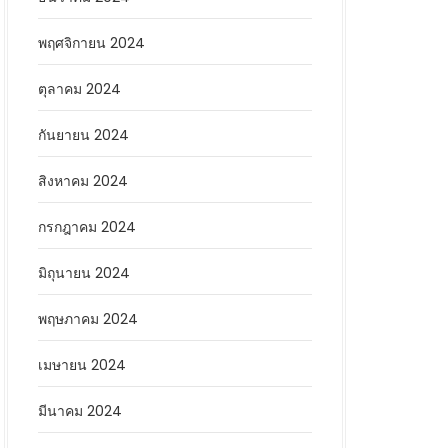
พฤศจิกายน 2024
ตุลาคม 2024
กันยายน 2024
สิงหาคม 2024
กรกฎาคม 2024
มิถุนายน 2024
พฤษภาคม 2024
เมษายน 2024
มีนาคม 2024