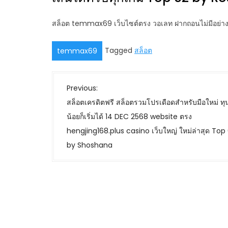
สล็อต temmax69 เว็บไซต์ตรง วอเลท ฝากถอนไม่มีอย่าง
Tagged
สล็อต
temmax69
แ
Previous:
น
สล็อตเครดิตฟรี สล็อตรวมโปรเดือดสำหรับมือใหม่ ทุ
ะ
น้อยก็เริ่มได้ 14 DEC 2568 website ตรง
แ
hengjing168.plus casino เว็บใหญ่ ใหม่ล่าสุด Top
น
by Shoshana
ว
เ
รื่
อ
ง