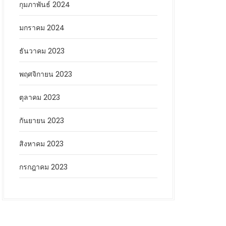
กุมภาพันธ์ 2024
มกราคม 2024
ธันวาคม 2023
พฤศจิกายน 2023
ตุลาคม 2023
กันยายน 2023
สิงหาคม 2023
กรกฎาคม 2023