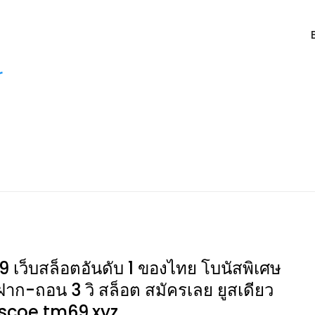
ม
r
เว็บสล็อตอันดับ 1 ของไทย โบนัสพิเศษ
าก-ถอน 3 วิ สล็อต สมัครเลย ยูสเดียว
oscoe tm69.xyz