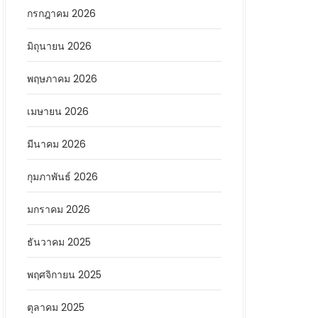
กรกฎาคม 2026
มิถุนายน 2026
พฤษภาคม 2026
เมษายน 2026
มีนาคม 2026
กุมภาพันธ์ 2026
มกราคม 2026
ธันวาคม 2025
พฤศจิกายน 2025
ตุลาคม 2025