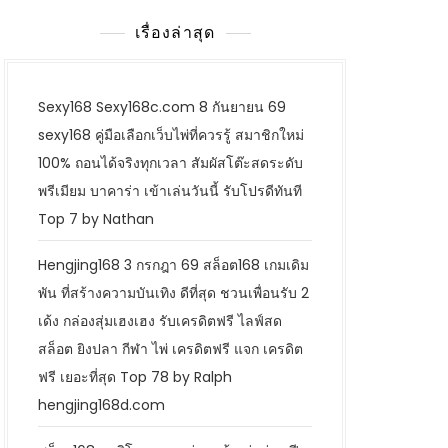
เรื่องล่าสุด
Sexy168 Sexy168c.com 8 กันยายน 69
sexy168 คู่มือเลือกเว็บไพ่ที่ควรรู้ สมาชิกใหม่
100% ถอนได้จริงทุกเวลา สัมผัสโต๊ะสดระดับ
พรีเมียม บาคาร่า เข้าเล่นวันนี้ รับโปรดีทันที
Top 7 by Nathan
Hengjing168 3 กรกฎา 69 สล็อต168 เกมเดิม
พัน ที่สร้างความบันเทิง ดีที่สุด ชวนเพื่อนรับ 2
เด้ง กล่องสุ่มเฮงเฮง รับเครดิตฟรี ไลฟ์สด
สล็อต ยิงปลา กีฬา ไพ่ เครดิตฟรี แจก เครดิต
ฟรี เยอะที่สุด Top 78 by Ralph
hengjing168d.com