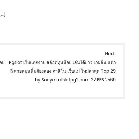
[…]
Next:
่อย
Pgslot เว็บแตกง่าย สล็อตทุนน้อย เล่นได้ยาว เกมลื่น แตก
ถี่ สายหมุนนิ่มต้องลอง คาสิโน เว็บแม่ ใหม่ล่าสุด Top 29
by Sadye fullslotpg2.com 22 FEB 2569