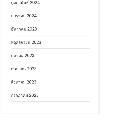
กุมภาพันธ์ 2024
มกราคม 2024
ธันวาคม 2023
พฤศจิกายน 2023
ตุลาคม 2023
กันยายน 2023
สิงหาคม 2023
กรกฎาคม 2023