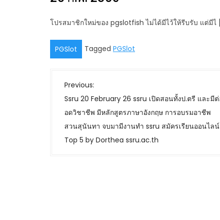
โปรสมาชิกใหม่ของ pgslotfish ไม่ได้มีไว้ให้รีบรับ แต่มีไ 
Tagged
PGSlot
PGSlot
แ
Previous:
น
Ssru 20 February 26 ssru เปิดสอนทั้งป.ตรี และมีต
ะ
อดวิชาชีพ มีหลักสูตรภาษาอังกฤษ การอบรมอาชีพ
แ
สวนสุนันทา จบมามีงานทำ ssru สมัครเรียนออนไลน์
น
Top 5 by Dorthea ssru.ac.th
ว
เ
รื่
อ
ง