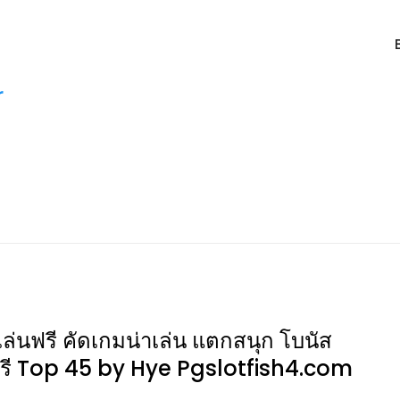
ม
r
ล่นฟรี คัดเกมน่าเล่น แตกสนุก โบนัส
ตฟรี Top 45 by Hye Pgslotfish4.com