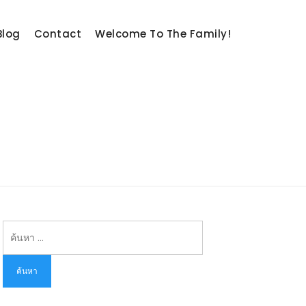
Blog
Contact
Welcome To The Family!
ค้นหา
สำหรับ: