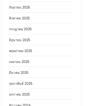
กันยายน 2025
สิงหาคม 2025
กรกฎาคม 2025
มิถุนายน 2025
พฤษภาคม 2025
เมษายน 2025
มีนาคม 2025
กุมภาพันธ์ 2025
มกราคม 2025
ธันวาคม 2024