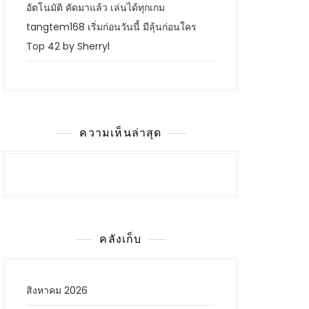
อัตโนมัติ คัดมาแล้ว เล่นได้ทุกเกม
tangtem168 เริ่มก่อนวันนี้ มีลุ้นก่อนใคร
Top 42 by Sherryl
ความเห็นล่าสุด
คลังเก็บ
สิงหาคม 2026