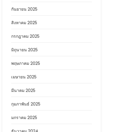
กันยายน 2025
สิงหาคม 2025
กรกฎาคม 2025
มิถุนายน 2025
พฤษภาคม 2025
เมษายน 2025
มีนาคม 2025
กุมภาพันธ์ 2025
มกราคม 2025
ธันวาคม 2024