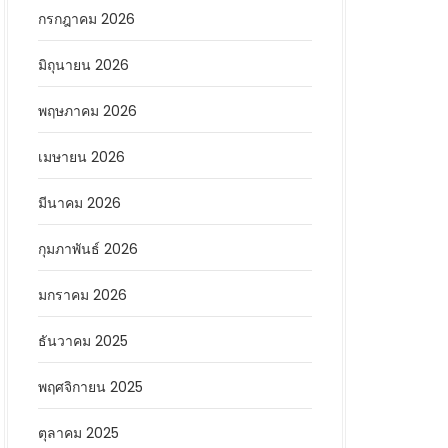
กรกฎาคม 2026
มิถุนายน 2026
พฤษภาคม 2026
เมษายน 2026
มีนาคม 2026
กุมภาพันธ์ 2026
มกราคม 2026
ธันวาคม 2025
พฤศจิกายน 2025
ตุลาคม 2025