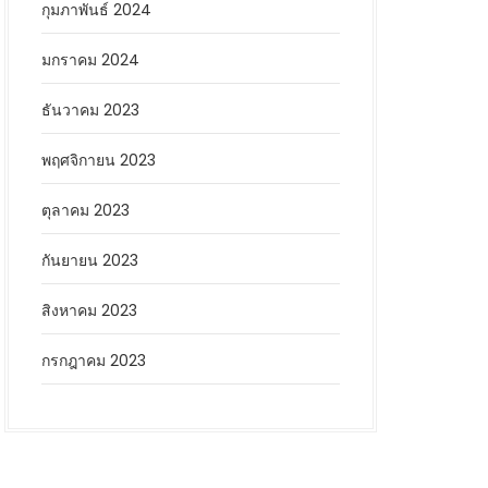
กุมภาพันธ์ 2024
มกราคม 2024
ธันวาคม 2023
พฤศจิกายน 2023
ตุลาคม 2023
กันยายน 2023
สิงหาคม 2023
กรกฎาคม 2023