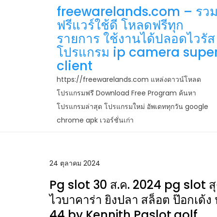
Skip
freewarelands.com – รว
to
ฟรีแวร์ใช้ดี โหลดฟรีทุก
content
รายการ ใช้งานได้ปลอดไวรัส
โปรแกรม ip camera supe
client
https://freewarelands.com แหล่งดาวน์โหลด
โปรแกรมฟรี Download Free Program ค้นหา
โปรแกรมล่าสุด โปรแกรมใหม่ อัพเดททุกวัน google
chrome apk เวอร์ชั่นเก่า
24 ตุลาคม 2024
Pg slot 30 ส.ค. 2024 pg slot สุดย
ไวบาคาร่า ยิงปลา สล็อต ป๊อกเด้
44 by Kennith Pgslot.golf