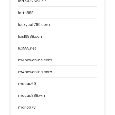
lotto432 ทางเข้า
lotto888
luckycat789.com
luis16888.com
lux555.net
m4newonline.com
m4newonline.com
macau69
macau888.win
mario678