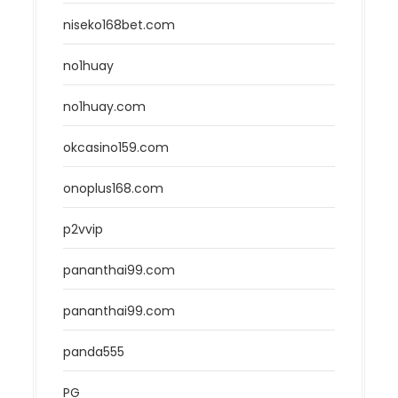
niseko168bet.com
no1huay
no1huay.com
okcasino159.com
onoplus168.com
p2vvip
pananthai99.com
pananthai99.com
panda555
PG