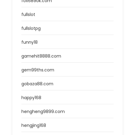
fox689ok.com
fullslot
fullslotpg
funny18
gamehit8888.com
gem99ths.com
gobaza88.com
happy168
hengheng9899.com
hengjing168