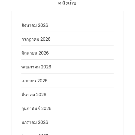
คลังเก็บ
สิงหาคม 2026
กรกฎาคม 2026
มิถุนายน 2026
พฤษภาคม 2026
เมษายน 2026
มีนาคม 2026
กุมภาพันธ์ 2026
มกราคม 2026