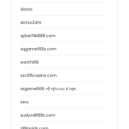
Slotxo
slotxo24hr
spbetflik888.com
sqgame555s.com
sretthi99
ssc915casino.com
ssgame666 เข้าสู่ระบบ ล่าสุด
ssru
sudyod888s.com
t88golds.com