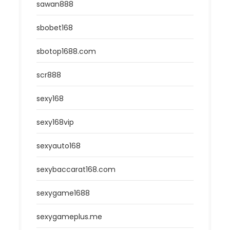
sawan888
sbobet168
sbotop1688.com
scr888
sexy168
sexy168vip
sexyauto168
sexybaccarat168.com
sexygame1688
sexygameplus.me