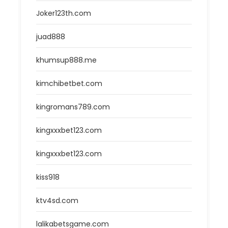
Joker123th.com
juad888
khumsup888.me
kimchibetbet.com
kingromans789.com
kingxxxbet123.com
kingxxxbet123.com
kiss918
ktv4sd.com
lalikabetsgame.com