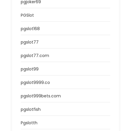
pgjoker69
PGSlot
pgslot168
pgslot77
pgslot77.com
pgslot99
pgslot9999.co
pgslot999bets.com
pgslotfish
Pgslotth