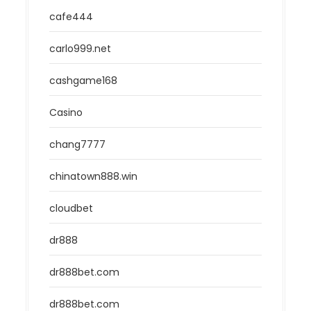
cafe444
carlo999.net
cashgame168
Casino
chang7777
chinatown888.win
cloudbet
dr888
dr888bet.com
dr888bet.com