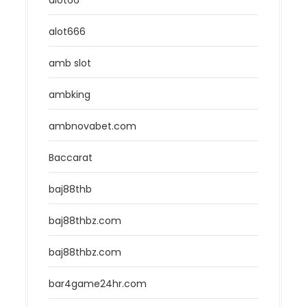
alot66
alot666
amb slot
ambking
ambnovabet.com
Baccarat
baj88thb
baj88thbz.com
baj88thbz.com
bar4game24hr.com