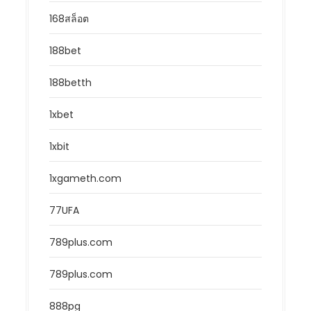
168สล็อต
188bet
188betth
1xbet
1xbit
1xgameth.com
77UFA
789plus.com
789plus.com
888pg