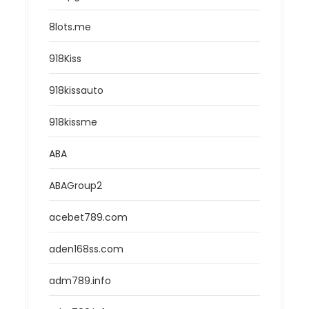
8lots.me
918Kiss
918kissauto
918kissme
ABA
ABAGroup2
acebet789.com
aden168ss.com
adm789.info