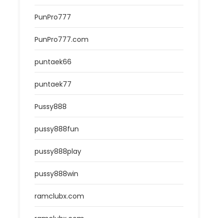
PunPro777
PunPro777.com
puntaek66
puntaek77
Pussy888
pussy888fun
pussy888play
pussy888win
ramclubx.com