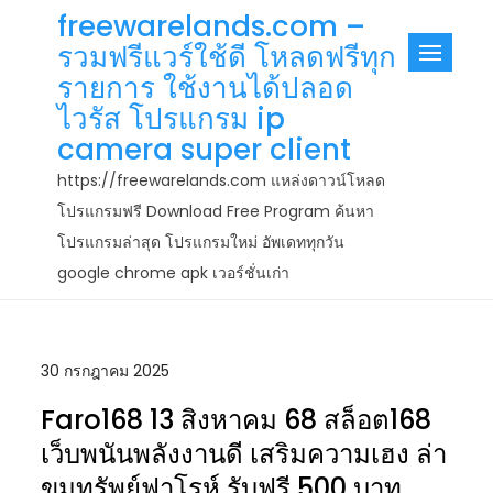
Skip
freewarelands.com –
to
รวมฟรีแวร์ใช้ดี โหลดฟรีทุก
content
รายการ ใช้งานได้ปลอด
ไวรัส โปรแกรม ip
camera super client
https://freewarelands.com แหล่งดาวน์โหลด
โปรแกรมฟรี Download Free Program ค้นหา
โปรแกรมล่าสุด โปรแกรมใหม่ อัพเดททุกวัน
google chrome apk เวอร์ชั่นเก่า
30 กรกฎาคม 2025
Faro168 13 สิงหาคม 68 สล็อต168
เว็บพนันพลังงานดี เสริมความเฮง ล่า
ขุมทรัพย์ฟาโรห์ รับฟรี 500 บาท