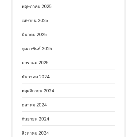
พฤษภาคม 2025
เมษายน 2025
มีนาคม 2025
กุมภาพันธ์ 2025
มกราคม 2025
ธันวาคม 2024
พฤศจิกายน 2024
ตุลาคม 2024
กันยายน 2024
สิงหาคม 2024