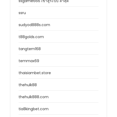
ssgame666 เข้าสู่ระบบ ล่าสุด
ssru
sudyod888s.com
t88golds.com
tangtem168
temmax69
thaisiambet.store
thehulk88
thehulk888.com
tia8kingbet.com