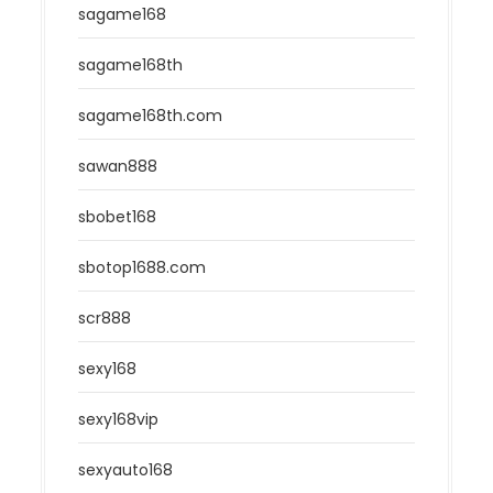
sagame168
sagame168th
sagame168th.com
sawan888
sbobet168
sbotop1688.com
scr888
sexy168
sexy168vip
sexyauto168