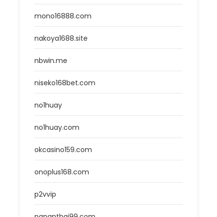
mono16888.com
nakoya1688.site
nbwin.me
niseko168bet.com
no1huay
no1huay.com
okcasino159.com
onoplus168.com
p2vvip
pananthai99.com