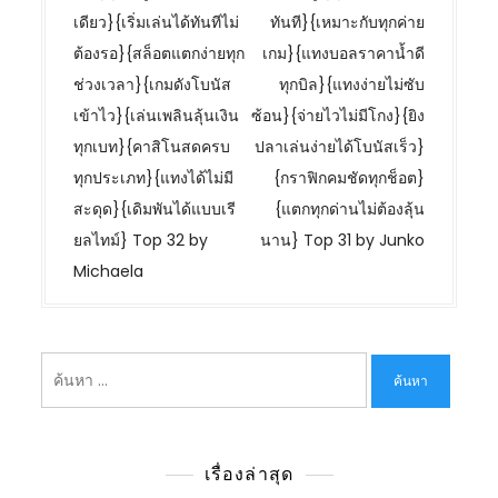
ว
เดียว}{เริ่มเล่นได้ทันทีไม่
ทันที}{เหมาะกับทุกค่าย
เ
ต้องรอ}{สล็อตแตกง่ายทุก
เกม}{แทงบอลราคาน้ำดี
รื่
ช่วงเวลา}{เกมดังโบนัส
ทุกบิล}{แทงง่ายไม่ซับ
อ
เข้าไว}{เล่นเพลินลุ้นเงิน
ซ้อน}{จ่ายไวไม่มีโกง}{ยิง
ง
ทุกเบท}{คาสิโนสดครบ
ปลาเล่นง่ายได้โบนัสเร็ว}
ทุกประเภท}{แทงได้ไม่มี
{กราฟิกคมชัดทุกช็อต}
สะดุด}{เดิมพันได้แบบเรี
{แตกทุกด่านไม่ต้องลุ้น
ยลไทม์} Top 32 by
นาน} Top 31 by Junko
Michaela
ค้นหา
สำหรับ:
เรื่องล่าสุด