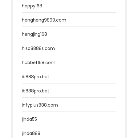
happy168
hengheng9899.com
hengjing168
hiso8888s.com
hubbet168.com
ib888pro.bet
ib888pro.bet
infyplus888.com
jinda55
jinda888