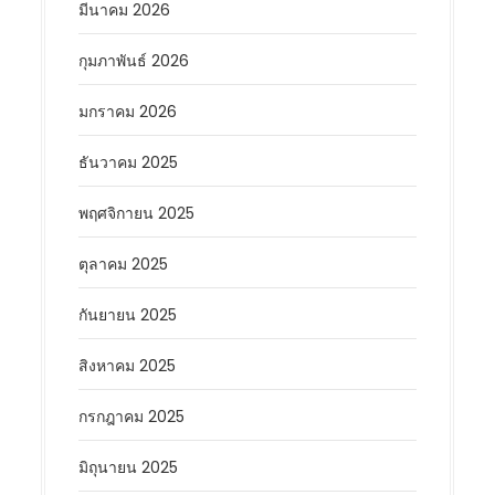
มีนาคม 2026
กุมภาพันธ์ 2026
มกราคม 2026
ธันวาคม 2025
พฤศจิกายน 2025
ตุลาคม 2025
กันยายน 2025
สิงหาคม 2025
กรกฎาคม 2025
มิถุนายน 2025