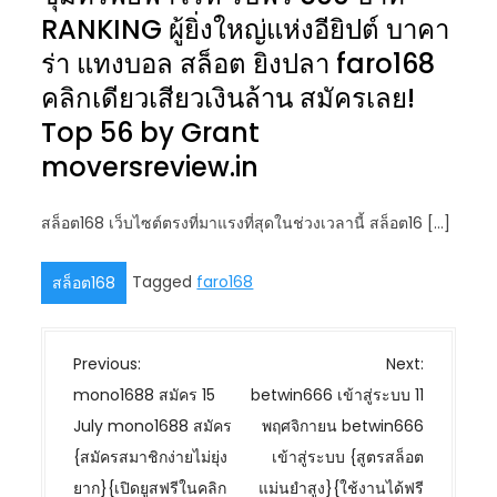
RANKING ผู้ยิ่งใหญ่แห่งอียิปต์ บาคา
ร่า แทงบอล สล็อต ยิงปลา faro168
คลิกเดียวเสียวเงินล้าน สมัครเลย!
Top 56 by Grant
moversreview.in
สล็อต168 เว็บไซต์ตรงที่มาแรงที่สุดในช่วงเวลานี้ สล็อต16 […]
Tagged
faro168
สล็อต168
แ
Previous:
Next:
น
mono1688 สมัคร 15
betwin666 เข้าสู่ระบบ 11
ะ
July mono1688 สมัคร
พฤศจิกายน betwin666
แ
{สมัครสมาชิกง่ายไม่ยุ่ง
เข้าสู่ระบบ {สูตรสล็อต
น
ยาก}{เปิดยูสฟรีในคลิก
แม่นยำสูง}{ใช้งานได้ฟรี