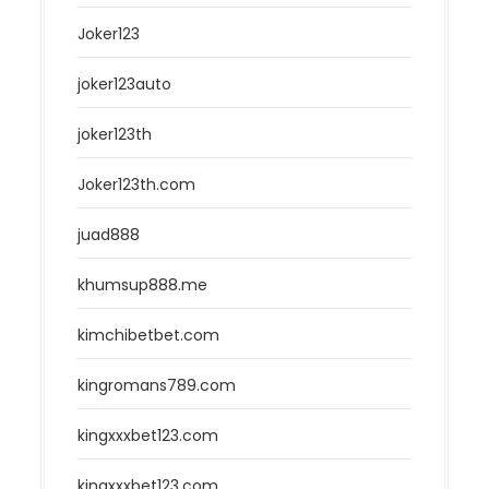
Joker123
joker123auto
joker123th
Joker123th.com
juad888
khumsup888.me
kimchibetbet.com
kingromans789.com
kingxxxbet123.com
kingxxxbet123.com