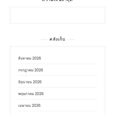
คลังเก็บ
สิงหาคม 2026
กรกฎาคม 2026
มิถุนายน 2026
พฤษภาคม 2026
เมษายน 2026