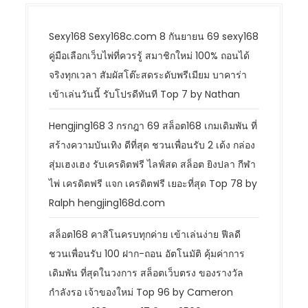
Sexy168 Sexy168c.com 8 กันยายน 69 sexy168
คู่มือเลือกเว็บไพ่ที่ควรรู้ สมาชิกใหม่ 100% ถอนได้
จริงทุกเวลา สัมผัสโต๊ะสดระดับพรีเมียม บาคาร่า
เข้าเล่นวันนี้ รับโปรดีทันที Top 7 by Nathan
Hengjing168 3 กรกฎา 69 สล็อต168 เกมเดิมพัน ที่
สร้างความบันเทิง ดีที่สุด ชวนเพื่อนรับ 2 เด้ง กล่อง
สุ่มเฮงเฮง รับเครดิตฟรี ไลฟ์สด สล็อต ยิงปลา กีฬา
ไพ่ เครดิตฟรี แจก เครดิตฟรี เยอะที่สุด Top 78 by
Ralph hengjing168d.com
สล็อต168 คาสิโนครบทุกค่าย เข้าเล่นง่าย ฟีลดี
ชวนเพื่อนรับ 100 ฝาก-ถอน อัตโนมัติ คุ้มค่าการ
เดิมพัน ที่สุดในวงการ สล็อตเว็บตรง ของรางวัล
กำลังรอ เจ้าของใหม่ Top 96 by Cameron