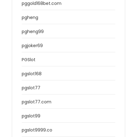
pggold168bet.com
pgheng
pgheng99
pgjoker69
PGSlot
pgslot168
pgslot77
pgslot77.com
pgslot99
pgslot9999.co