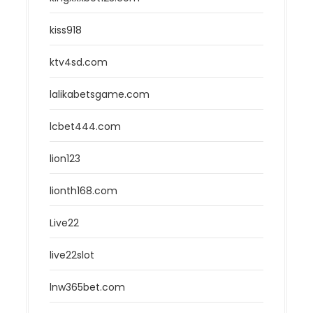
kiss918
ktv4sd.com
lalikabetsgame.com
lcbet444.com
lion123
lionth168.com
Live22
live22slot
lnw365bet.com