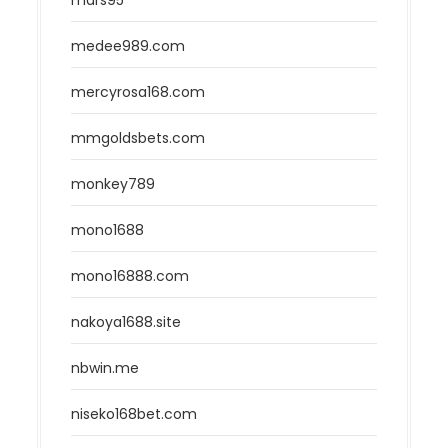
mars95
medee989.com
mercyrosa168.com
mmgoldsbets.com
monkey789
mono1688
mono16888.com
nakoya1688.site
nbwin.me
niseko168bet.com