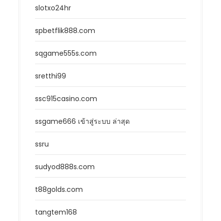
slotxo24hr
spbetflik888.com
sqgame555s.com
sretthi99
ssc915casino.com
ssgame666 เข้าสู่ระบบ ล่าสุด
ssru
sudyod888s.com
t88golds.com
tangtem168