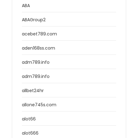
ABA
ABAGroup2
acebet789.com
aden168ss.com
adm789.info
adm789.info
allbet24hr
allone745s.com
alot66
alot666