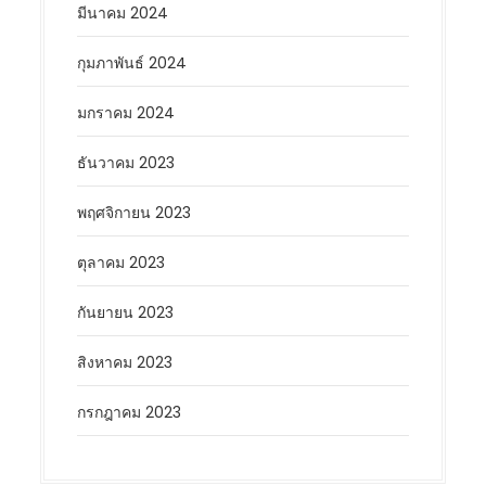
มีนาคม 2024
กุมภาพันธ์ 2024
มกราคม 2024
ธันวาคม 2023
พฤศจิกายน 2023
ตุลาคม 2023
กันยายน 2023
สิงหาคม 2023
กรกฎาคม 2023