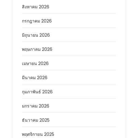
สิงหาคม 2026
กรกฎาคม 2026
มิถุนายน 2026
พฤษภาคม 2026
เมษายน 2026
มีนาคม 2026
กุมภาพันธ์ 2026
มกราคม 2026
ธันวาคม 2025
พฤศจิกายน 2025