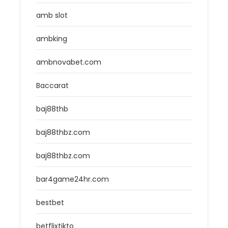
amb slot
ambking
ambnovabet.com
Baccarat
baj88thb
baj88thbz.com
baj88thbz.com
bar4game24hr.com
bestbet
betflixtikto