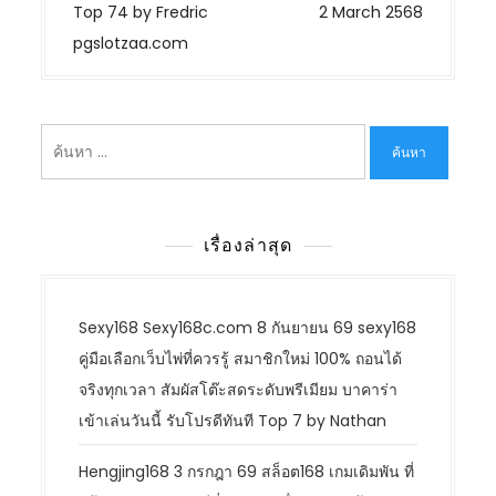
รื่
Top 74 by Fredric
2 March 2568
อ
pgslotzaa.com
ง
ค้นหา
สำหรับ:
เรื่องล่าสุด
Sexy168 Sexy168c.com 8 กันยายน 69 sexy168
คู่มือเลือกเว็บไพ่ที่ควรรู้ สมาชิกใหม่ 100% ถอนได้
จริงทุกเวลา สัมผัสโต๊ะสดระดับพรีเมียม บาคาร่า
เข้าเล่นวันนี้ รับโปรดีทันที Top 7 by Nathan
Hengjing168 3 กรกฎา 69 สล็อต168 เกมเดิมพัน ที่