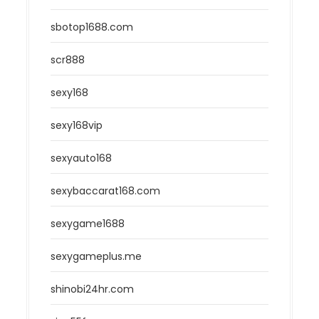
sbotop1688.com
scr888
sexy168
sexy168vip
sexyauto168
sexybaccarat168.com
sexygame1688
sexygameplus.me
shinobi24hr.com