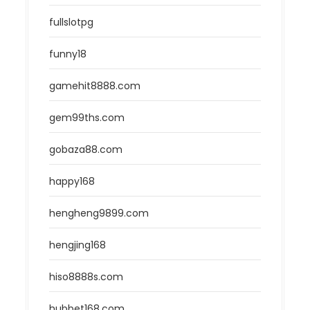
fullslotpg
funny18
gamehit8888.com
gem99ths.com
gobaza88.com
happy168
hengheng9899.com
hengjing168
hiso8888s.com
hubbet168.com