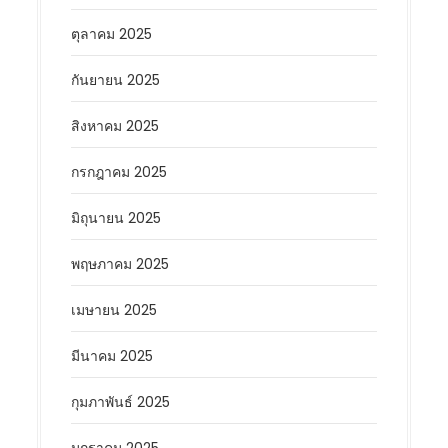
ตุลาคม 2025
กันยายน 2025
สิงหาคม 2025
กรกฎาคม 2025
มิถุนายน 2025
พฤษภาคม 2025
เมษายน 2025
มีนาคม 2025
กุมภาพันธ์ 2025