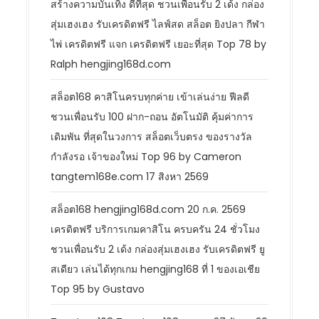
สร้างความบันเทิง ดีที่สุด ชวนเพื่อนรับ 2 เด้ง กล่อง
สุ่มเฮงเฮง รับเครดิตฟรี ไลฟ์สด สล็อต ยิงปลา กีฬา
ไพ่ เครดิตฟรี แจก เครดิตฟรี เยอะที่สุด Top 78 by
Ralph hengjing168d.com
สล็อต168 คาสิโนครบทุกค่าย เข้าเล่นง่าย ฟีลดี
ชวนเพื่อนรับ 100 ฝาก-ถอน อัตโนมัติ คุ้มค่าการ
เดิมพัน ที่สุดในวงการ สล็อตเว็บตรง ของรางวัล
กำลังรอ เจ้าของใหม่ Top 96 by Cameron
tangtem168e.com 17 สิงหา 2569
สล็อต168 hengjing168d.com 20 ก.ค. 2569
เครดิตฟรี บริการเกมคาสิโน ครบครัน 24 ชั่วโมง
ชวนเพื่อนรับ 2 เด้ง กล่องสุ่มเฮงเฮง รับเครดิตฟรี ยู
สเดียว เล่นได้ทุกเกม hengjing168 ที่ 1 ของเอเชีย
Top 95 by Gustavo