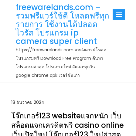
Skip
freewarelands.com –
to
รวมฟรีแวร์ใช้ดี โหลดฟรีทุก
content
รายการ ใช้งานได้ปลอด
ไวรัส โปรแกรม ip
camera super client
https://freewarelands.com แหล่งดาวน์โหลด
โปรแกรมฟรี Download Free Program ค้นหา
โปรแกรมล่าสุด โปรแกรมใหม่ อัพเดททุกวัน
google chrome apk เวอร์ชั่นเก่า
18 ธันวาคม 2024
โจ๊กเกอร์123 websiteแจกหนัก เว็บ
สล็อตแจกเครดิตฟรี casino online
เว็บเปิดใหม่ โจ๊กเกอร์123 ใหม่ล่าสุด