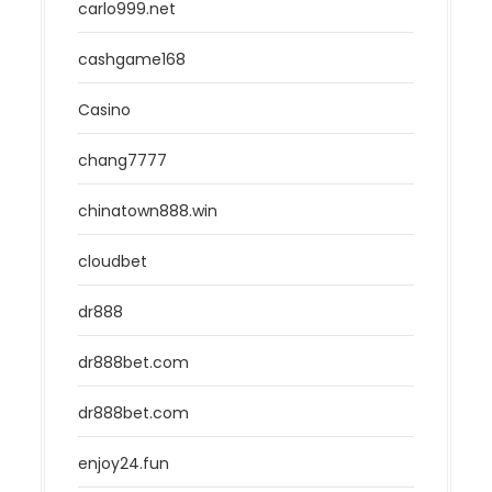
carlo999.net
cashgame168
Casino
chang7777
chinatown888.win
cloudbet
dr888
dr888bet.com
dr888bet.com
enjoy24.fun