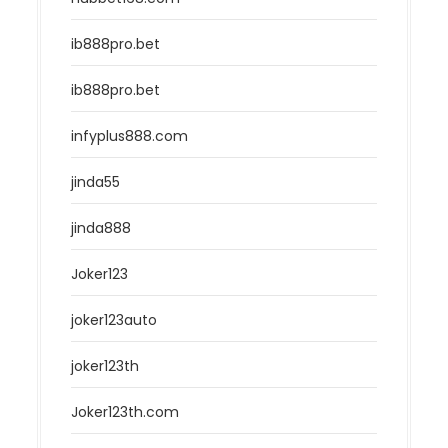
ib888pro.bet
ib888pro.bet
infyplus888.com
jinda55
jinda888
Joker123
joker123auto
joker123th
Joker123th.com