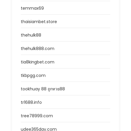
temmax69
thaisiambet.store
thehulk88
thehulk888.com
tia8kingbet.com
tkbpgg.com
tookhuay 88 ถูกหวย88
tr1688.info
tree78999.com
udee365day.com