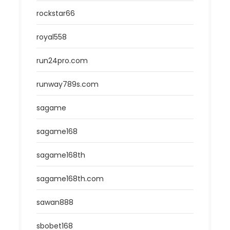
rockstar66
royal558
run24pro.com
runway789s.com
sagame
sagame168
sagame168th
sagame168th.com
sawan888
sbobet168