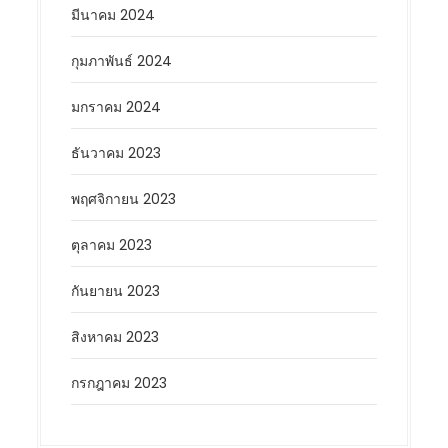
มีนาคม 2024
กุมภาพันธ์ 2024
มกราคม 2024
ธันวาคม 2023
พฤศจิกายน 2023
ตุลาคม 2023
กันยายน 2023
สิงหาคม 2023
กรกฎาคม 2023