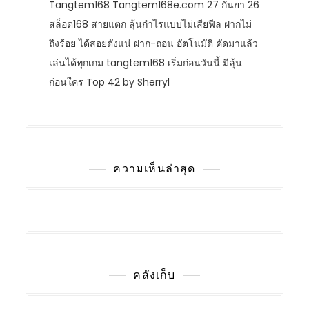
Tangtem168 Tangtem168e.com 27 กันยา 26
สล็อต168 สายแตก ลุ้นกำไรแบบไม่เสียฟีล ฝากไม่
ถึงร้อย ได้สอยตังแน่ ฝาก-ถอน อัตโนมัติ คัดมาแล้ว
เล่นได้ทุกเกม tangtem168 เริ่มก่อนวันนี้ มีลุ้น
ก่อนใคร Top 42 by Sherryl
ความเห็นล่าสุด
คลังเก็บ