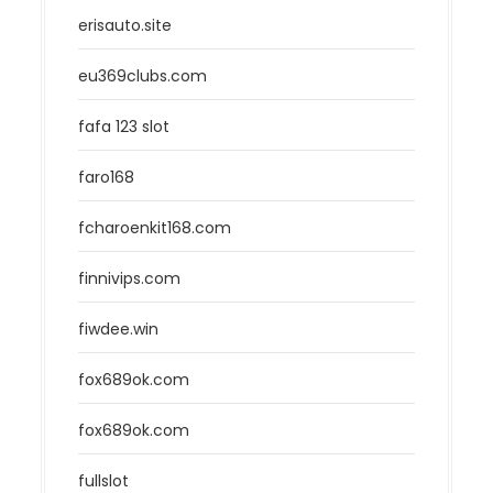
erisauto.site
eu369clubs.com
fafa 123 slot
faro168
fcharoenkit168.com
finnivips.com
fiwdee.win
fox689ok.com
fox689ok.com
fullslot