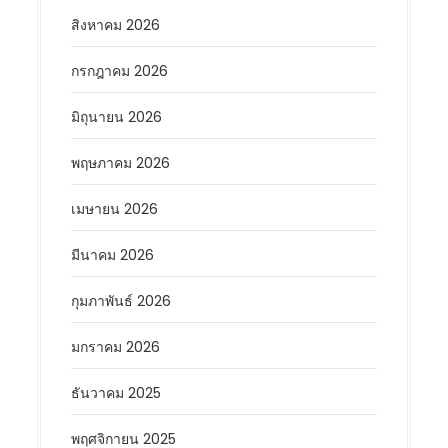
สิงหาคม 2026
กรกฎาคม 2026
มิถุนายน 2026
พฤษภาคม 2026
เมษายน 2026
มีนาคม 2026
กุมภาพันธ์ 2026
มกราคม 2026
ธันวาคม 2025
พฤศจิกายน 2025