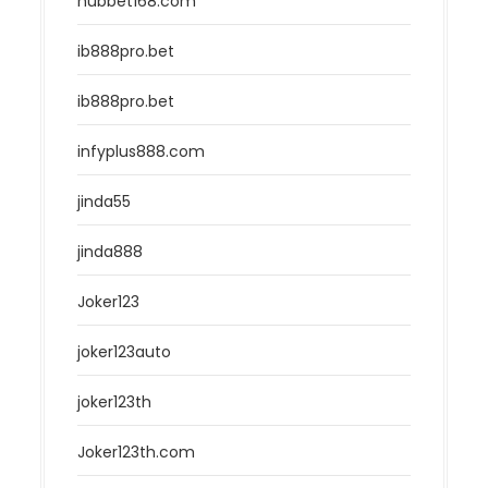
hubbet168.com
ib888pro.bet
ib888pro.bet
infyplus888.com
jinda55
jinda888
Joker123
joker123auto
joker123th
Joker123th.com