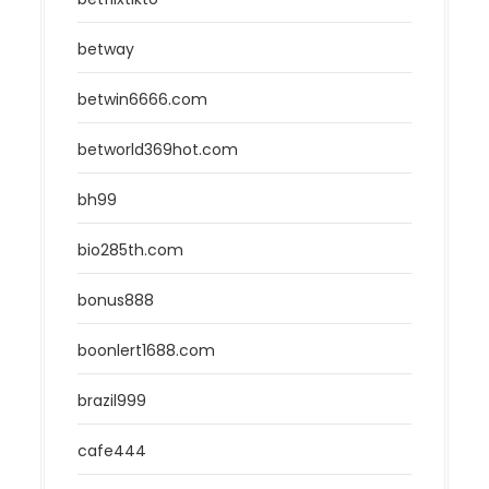
betway
betwin6666.com
betworld369hot.com
bh99
bio285th.com
bonus888
boonlert1688.com
brazil999
cafe444