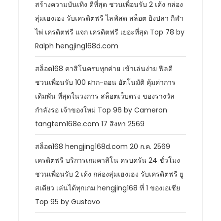
สร้างความบันเทิง ดีที่สุด ชวนเพื่อนรับ 2 เด้ง กล่อง
สุ่มเฮงเฮง รับเครดิตฟรี ไลฟ์สด สล็อต ยิงปลา กีฬา
ไพ่ เครดิตฟรี แจก เครดิตฟรี เยอะที่สุด Top 78 by
Ralph hengjing168d.com
สล็อต168 คาสิโนครบทุกค่าย เข้าเล่นง่าย ฟีลดี
ชวนเพื่อนรับ 100 ฝาก-ถอน อัตโนมัติ คุ้มค่าการ
เดิมพัน ที่สุดในวงการ สล็อตเว็บตรง ของรางวัล
กำลังรอ เจ้าของใหม่ Top 96 by Cameron
tangtem168e.com 17 สิงหา 2569
สล็อต168 hengjing168d.com 20 ก.ค. 2569
เครดิตฟรี บริการเกมคาสิโน ครบครัน 24 ชั่วโมง
ชวนเพื่อนรับ 2 เด้ง กล่องสุ่มเฮงเฮง รับเครดิตฟรี ยู
สเดียว เล่นได้ทุกเกม hengjing168 ที่ 1 ของเอเชีย
Top 95 by Gustavo