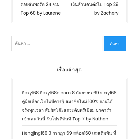
รื่
คอยซัพพอร์ต 24 ช.ม.
เงินล้านคนต่อไป Top 28
อ
Top 68 by Laurene
by Zachery
ง
ค้นหา
สำหรับ:
เรื่องล่าสุด
Sexy168 Sexy168c.com 8 กันยายน 69 sexy168
คู่มือเลือกเว็บไพ่ที่ควรรู้ สมาชิกใหม่ 100% ถอนได้
จริงทุกเวลา สัมผัสโต๊ะสดระดับพรีเมียม บาคาร่า
เข้าเล่นวันนี้ รับโปรดีทันที Top 7 by Nathan
Hengjing168 3 กรกฎา 69 สล็อต168 เกมเดิมพัน ที่