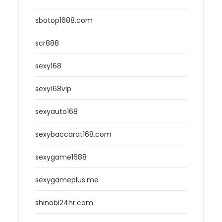
sbotop1688.com
scr888
sexy168
sexy168vip
sexyauto168
sexybaccarat168.com
sexygame1688
sexygameplus.me
shinobi24hr.com