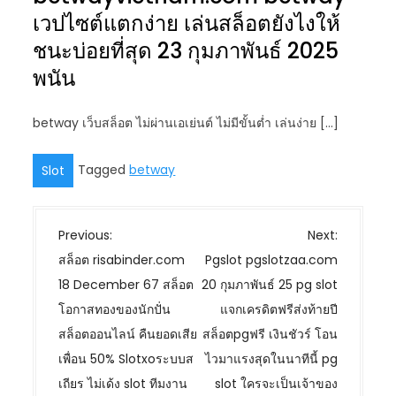
เวปไซต์แตกง่าย เล่นสล็อตยังไงให้
ชนะบ่อยที่สุด 23 กุมภาพันธ์ 2025
พนัน
betway เว็บสล็อต ไม่ผ่านเอเย่นต์ ไม่มีขั้นต่ำ เล่นง่าย […]
Tagged
betway
Slot
แ
Previous:
Next:
น
สล็อต risabinder.com
Pgslot pgslotzaa.com
ะ
18 December 67 สล็อต
20 กุมภาพันธ์ 25 pg slot
แ
โอกาสทองของนักปั่น
แจกเครดิตฟรีส่งท้ายปี
น
สล็อตออนไลน์ คืนยอดเสีย
สล็อตpgฟรี เงินชัวร์ โอน
ว
เพื่อน 50% Slotxoระบบส
ไวมาแรงสุดในนาทีนี้ pg
เ
เถียร ไม่เด้ง slot ทีมงาน
slot ใครจะเป็นเจ้าของ