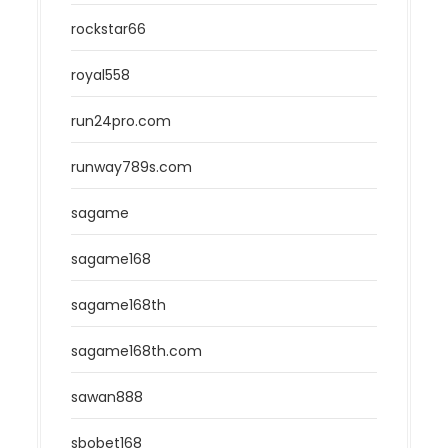
rockstar66
royal558
run24pro.com
runway789s.com
sagame
sagame168
sagame168th
sagame168th.com
sawan888
sbobet168