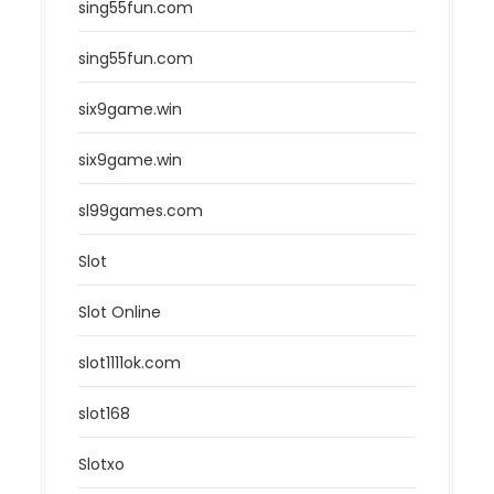
sing55fun.com
sing55fun.com
six9game.win
six9game.win
sl99games.com
Slot
Slot Online
slot1111ok.com
slot168
Slotxo