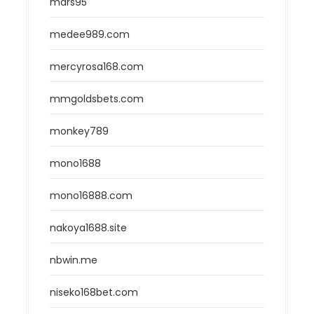
mars95
medee989.com
mercyrosa168.com
mmgoldsbets.com
monkey789
mono1688
mono16888.com
nakoya1688.site
nbwin.me
niseko168bet.com