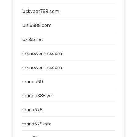
luckycat789.com
luis16888.com
lux555.net
m4newonline.com
m4newonline.com
macau69
macau888.win
mario678
mario678.info