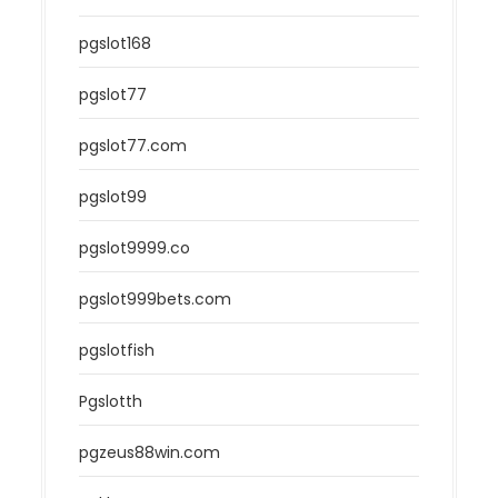
pgslot168
pgslot77
pgslot77.com
pgslot99
pgslot9999.co
pgslot999bets.com
pgslotfish
Pgslotth
pgzeus88win.com