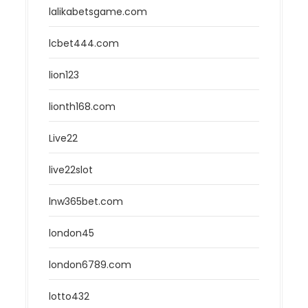
lalikabetsgame.com
lcbet444.com
lion123
lionth168.com
Live22
live22slot
lnw365bet.com
london45
london6789.com
lotto432