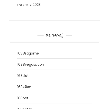
กรกฎาคม 2023
หมวดหมู่
1688sagame
1688vegasx.com
168slot
168สล็อต
188bet