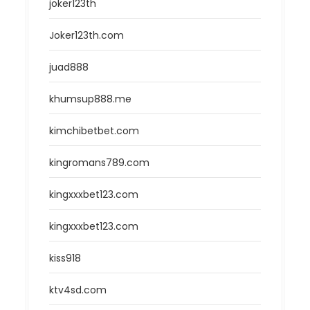
joker123th
Joker123th.com
juad888
khumsup888.me
kimchibetbet.com
kingromans789.com
kingxxxbet123.com
kingxxxbet123.com
kiss918
ktv4sd.com