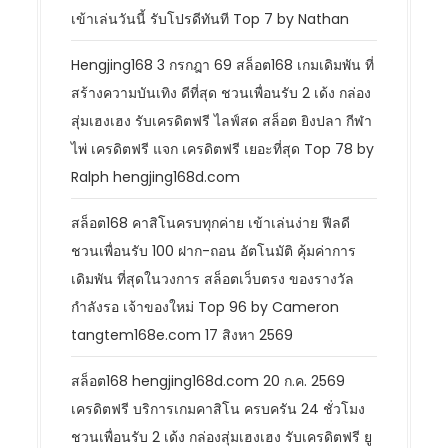
เข้าเล่นวันนี้ รับโปรดีทันที Top 7 by Nathan
Hengjing168 3 กรกฎา 69 สล็อต168 เกมเดิมพัน ที่
สร้างความบันเทิง ดีที่สุด ชวนเพื่อนรับ 2 เด้ง กล่อง
สุ่มเฮงเฮง รับเครดิตฟรี ไลฟ์สด สล็อต ยิงปลา กีฬา
ไพ่ เครดิตฟรี แจก เครดิตฟรี เยอะที่สุด Top 78 by
Ralph hengjing168d.com
สล็อต168 คาสิโนครบทุกค่าย เข้าเล่นง่าย ฟีลดี
ชวนเพื่อนรับ 100 ฝาก-ถอน อัตโนมัติ คุ้มค่าการ
เดิมพัน ที่สุดในวงการ สล็อตเว็บตรง ของรางวัล
กำลังรอ เจ้าของใหม่ Top 96 by Cameron
tangtem168e.com 17 สิงหา 2569
สล็อต168 hengjing168d.com 20 ก.ค. 2569
เครดิตฟรี บริการเกมคาสิโน ครบครัน 24 ชั่วโมง
ชวนเพื่อนรับ 2 เด้ง กล่องสุ่มเฮงเฮง รับเครดิตฟรี ยู