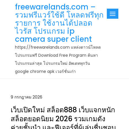
Skip
freewarelands.com –
to
รวมฟรีแวร์ใช้ดี โหลดฟรีทุก
content
รายการ ใช้งานได้ปลอด
ไวรัส โปรแกรม ip
camera super client
https://freewarelands.com แหล่งดาวน์โหลด
โปรแกรมฟรี Download Free Program ค้นหา
โปรแกรมล่าสุด โปรแกรมใหม่ อัพเดททุกวัน
google chrome apk เวอร์ชั่นเก่า
9 กรกฎาคม 2026
เว็บเปิดใหม่ สล็อต888 เว็บแจกหนัก
สล็อตยอดนิยม 2026 รวมเกมดัง
ค่ายชั้นนำ และฟีเจอร์ที่ผู้เล่นชื่นชอบ