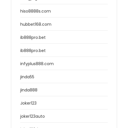
hiso8888s.com
hubbet168.com
ib888pro.bet
ib888pro.bet
infyplus888.com
jinda55
jinda888
Joker123
joker123auto