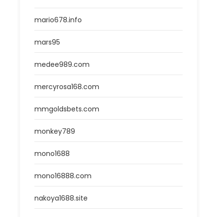
mario678.info
mars95
medee989.com
mercyrosa168.com
mmgoldsbets.com
monkey789
mono1688
mono16888.com
nakoya1688.site