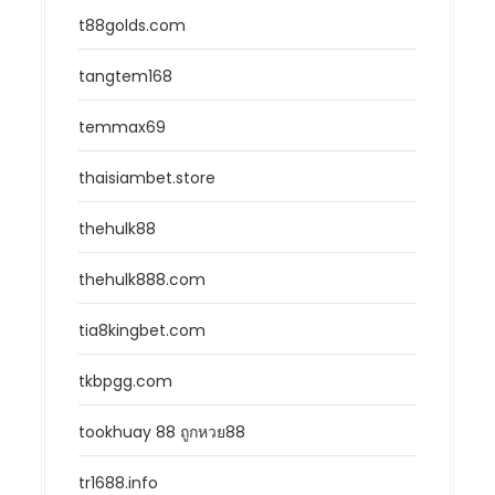
t88golds.com
tangtem168
temmax69
thaisiambet.store
thehulk88
thehulk888.com
tia8kingbet.com
tkbpgg.com
tookhuay 88 ถูกหวย88
tr1688.info