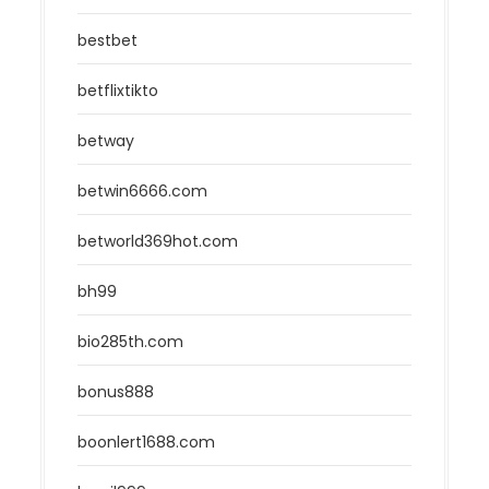
bestbet
betflixtikto
betway
betwin6666.com
betworld369hot.com
bh99
bio285th.com
bonus888
boonlert1688.com