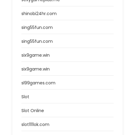
shinobi24hr.com
sing55fun.com
sing55fun.com
six9game.win
six9game.win
sl99games.com
Slot
Slot Online
slot1111ok.com