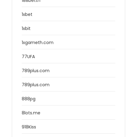
188betth
1xbet
1xbit
1xgameth.com
77UFA
789plus.com
789plus.com
888pg
8lots.me
918Kiss