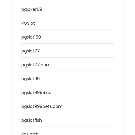
pgjoker69
PGSlot
pgslot168
pgslot77
pgslot77.com
pgslot99
pgslot9999.co
pgslot999bets.com
pgslotfish
Pgslotth