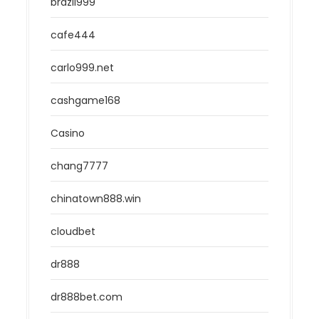
brazil999
cafe444
carlo999.net
cashgame168
Casino
chang7777
chinatown888.win
cloudbet
dr888
dr888bet.com