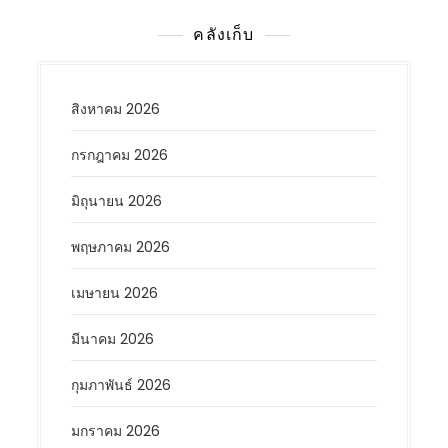
คลังเก็บ
สิงหาคม 2026
กรกฎาคม 2026
มิถุนายน 2026
พฤษภาคม 2026
เมษายน 2026
มีนาคม 2026
กุมภาพันธ์ 2026
มกราคม 2026