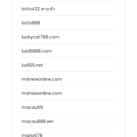
lotto432 ทางเข้า
lotto888
luckycat789.com
luis16888.com
lux555.net
m4newonline.com
m4newonline.com
macau69
macau888.win
mario678