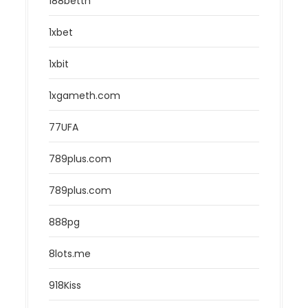
188betth
1xbet
1xbit
1xgameth.com
77UFA
789plus.com
789plus.com
888pg
8lots.me
918Kiss