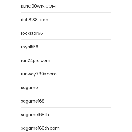
RENO88WIN.COM
rich8188.com
rockstar66
royal558
run24pro.com
runway789s.com
sagame
sagame168
sagame168th
sagame168th.com