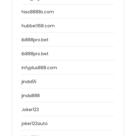
hiso8888s.com
hubbet168.com
ib888pro.bet
ib888pro.bet
infyplus888.com
jinda55
jinda888
Joker123
joker123auto