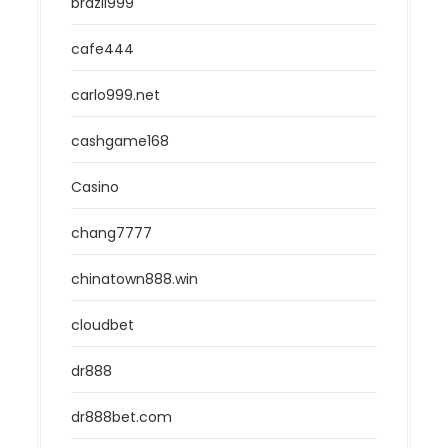
brazil999
cafe444
carlo999.net
cashgame168
Casino
chang7777
chinatown888.win
cloudbet
dr888
dr888bet.com