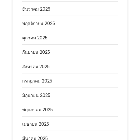
ธันวาคม 2025
พฤศจิกายน 2025
ตุลาคม 2025
กันยายน 2025
สิงหาคม 2025
กรกฎาคม 2025
มิถุนายน 2025
พฤษภาคม 2025
เมษายน 2025
มีนาคม 2025