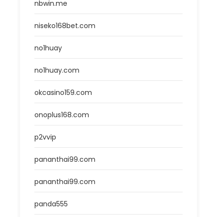
nbwin.me
niseko168bet.com
no1huay
no1huay.com
okcasino159.com
onoplus168.com
p2vvip
pananthai99.com
pananthai99.com
panda555