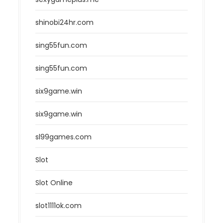
shinobi24hr.com
sing55fun.com
sing55fun.com
six9game.win
six9game.win
sl99games.com
Slot
Slot Online
slot1111ok.com