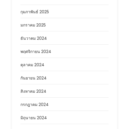
กุมภาพันธ์ 2025
มกราคม 2025
ธันวาคม 2024
พฤศจิกายน 2024
ตุลาคม 2024
กันยายน 2024
สิงหาคม 2024
กรกฎาคม 2024
มิถุนายน 2024