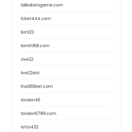
lalikabetsgame.com
lcbet444.com
lion123
lionth168.com
Live22
live22slot
lnw365bet.com
london45
london6789.com
lotto432