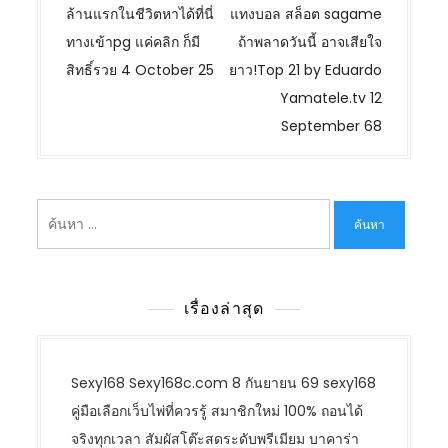
เ
ล้านแรกในชีวิตหาได้ที่นี่
แทงบอล สล็อต sagame
รื่
ทางเข้าpg แค่คลิก ก็มี
ถ้าพลาดวันนี้ อาจเสียใจ
อ
สิทธิ์รวย 4 October 25
ยาว!Top 21 by Eduardo
ง
Yamatele.tv 12
September 68
ค้นหา
สำหรับ:
เรื่องล่าสุด
Sexy168 Sexy168c.com 8 กันยายน 69 sexy168
คู่มือเลือกเว็บไพ่ที่ควรรู้ สมาชิกใหม่ 100% ถอนได้
จริงทุกเวลา สัมผัสโต๊ะสดระดับพรีเมียม บาคาร่า