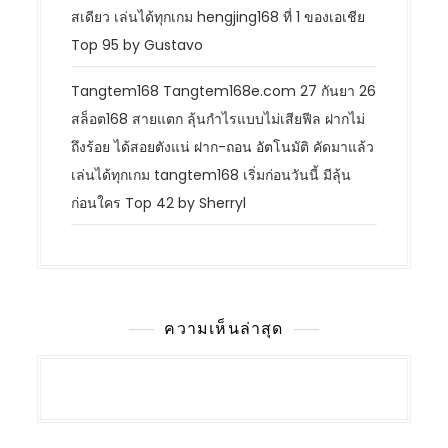
สเดียว เล่นได้ทุกเกม hengjing168 ที่ 1 ของเอเชีย
Top 95 by Gustavo
Tangtem168 Tangtem168e.com 27 กันยา 26
สล็อต168 สายแตก ลุ้นกำไรแบบไม่เสียฟีล ฝากไม่
ถึงร้อย ได้สอยตังแน่ ฝาก-ถอน อัตโนมัติ คัดมาแล้ว
เล่นได้ทุกเกม tangtem168 เริ่มก่อนวันนี้ มีลุ้น
ก่อนใคร Top 42 by Sherryl
ความเห็นล่าสุด