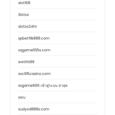
slot168
Slotxo
slotxo24hr
spbetflik888.com
sqgame555s.com
sretthi99
ssc915casino.com
ssgame666 เข้าสู่ระบบ ล่าสุด
ssru
sudyod888s.com