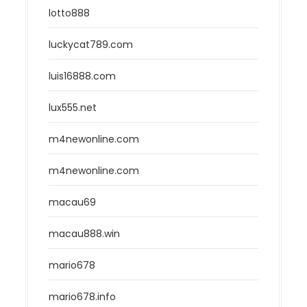
lotto888
luckycat789.com
luis16888.com
lux555.net
m4newonline.com
m4newonline.com
macau69
macau888.win
mario678
mario678.info