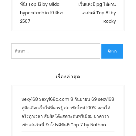
เ
ที่นี่! Top 13 by Gilda
เว็ปแห่งปี pg ไม่ผ่าน
รื่
hyperxtech.io 10 มีนา
เอเย่นต์ Top 81 by
อ
2567
Rocky
ง
ค้นหา
สำหรับ:
เรื่องล่าสุด
Sexy168 Sexy168c.com 8 กันยายน 69 sexy168
คู่มือเลือกเว็บไพ่ที่ควรรู้ สมาชิกใหม่ 100% ถอนได้
จริงทุกเวลา สัมผัสโต๊ะสดระดับพรีเมียม บาคาร่า
เข้าเล่นวันนี้ รับโปรดีทันที Top 7 by Nathan