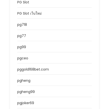
PG Slot
PG Slot เว็บใหม่
pg718
pg77
pg99
pgceo
pggold168bet.com
pgheng
pgheng99
pgjoker69