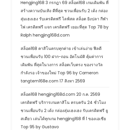
Hengjing168 3 กรกฎา 69 สล็อต168 เกมเดิมพัน ที่
สร้างความบันเทิง ดีที่สุด ชวนเพื่อนรับ 2 เด้ง กล่อง
สุ่มเฮงเฮง รับเครดิตฟรี ไลฟ์สด สล็อต ยิงปลา กีฬา
ไพ่ เครดิตฟรี แจก เครดิตฟรี เยอะที่สุด Top 78 by
Ralph hengjing168d.com
สล็อต168 คาสิโนครบทุกค่าย เข้าเล่นง่าย ฟีลดี
ชวนเพื่อนรับ 100 ฝาก-ถอน อัตโนมัติ คุ้มค่าการ
เดิมพัน ที่สุดในวงการ สล็อตเว็บตรง ของรางวัล
กำลังรอ เจ้าของใหม่ Top 96 by Cameron
tangtem168e.com 17 สิงหา 2569
สล็อต168 hengjing168d.com 20 ก.ค. 2569
เครดิตฟรี บริการเกมคาสิโน ครบครัน 24 ชั่วโมง
ชวนเพื่อนรับ 2 เด้ง กล่องสุ่มเฮงเฮง รับเครดิตฟรี ยู
สเดียว เล่นได้ทุกเกม hengjing168 ที่ 1 ของเอเชีย
Top 95 by Gustavo