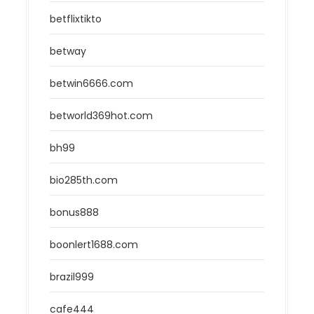
betflixtikto
betway
betwin6666.com
betworld369hot.com
bh99
bio285th.com
bonus888
boonlert1688.com
brazil999
cafe444