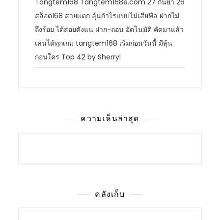
Tangtem168 Tangtem168e.com 27 กันยา 26
สล็อต168 สายแตก ลุ้นกำไรแบบไม่เสียฟีล ฝากไม่
ถึงร้อย ได้สอยตังแน่ ฝาก-ถอน อัตโนมัติ คัดมาแล้ว
เล่นได้ทุกเกม tangtem168 เริ่มก่อนวันนี้ มีลุ้น
ก่อนใคร Top 42 by Sherryl
ความเห็นล่าสุด
คลังเก็บ