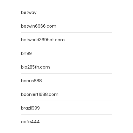
betway
betwin6666.com
betworld369hot.com
bh99
bio285th.com
bonus888
boonlert1688.com
brazil999
cafe444