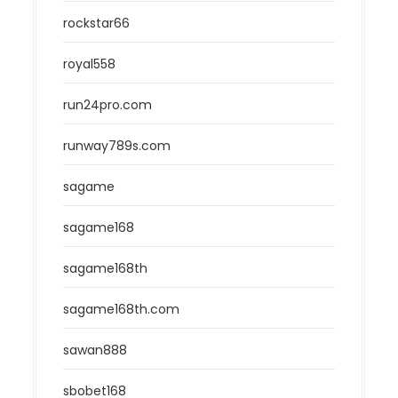
rockstar66
royal558
run24pro.com
runway789s.com
sagame
sagame168
sagame168th
sagame168th.com
sawan888
sbobet168