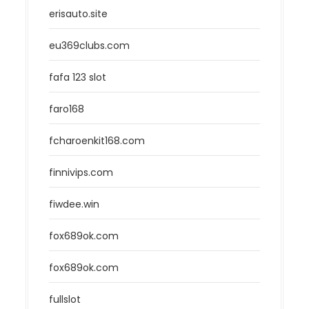
erisauto.site
eu369clubs.com
fafa 123 slot
faro168
fcharoenkit168.com
finnivips.com
fiwdee.win
fox689ok.com
fox689ok.com
fullslot