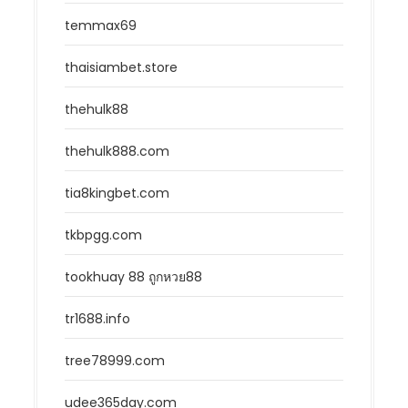
temmax69
thaisiambet.store
thehulk88
thehulk888.com
tia8kingbet.com
tkbpgg.com
tookhuay 88 ถูกหวย88
tr1688.info
tree78999.com
udee365day.com