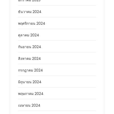
มกราคม 2025
ธันวาคม 2024
พฤศจิกายน 2024
ตุลาคม 2024
กันยายน 2024
สิงหาคม 2024
กรกฎาคม 2024
มิถุนายน 2024
พฤษภาคม 2024
เมษายน 2024