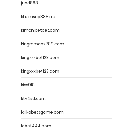
juad888
khumsup888.me
kimchibetbet.com
kingromans789.com
kingxxxbet123.com
kingxxxbet123.com
kiss918
ktv4sd.com
lalikabetsgame.com
lcbet444.com