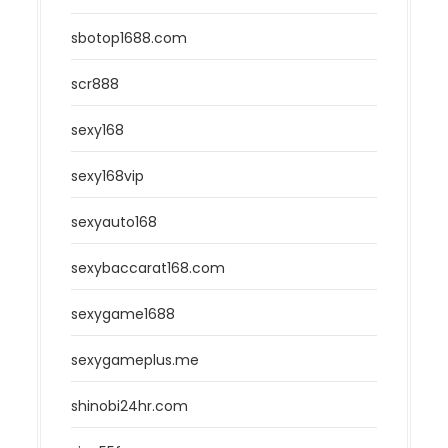
sbotop1688.com
scr888
sexy168
sexy168vip
sexyauto168
sexybaccarat168.com
sexygame1688
sexygameplus.me
shinobi24hr.com