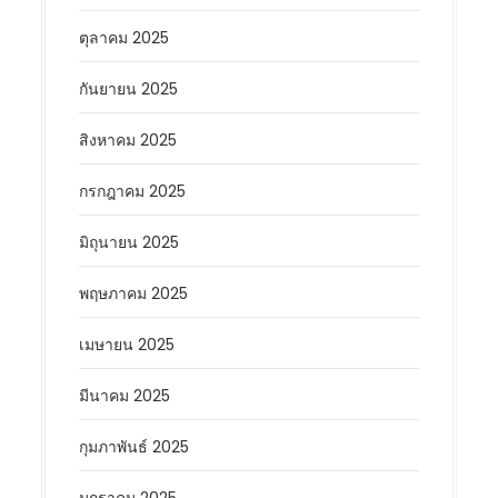
ตุลาคม 2025
กันยายน 2025
สิงหาคม 2025
กรกฎาคม 2025
มิถุนายน 2025
พฤษภาคม 2025
เมษายน 2025
มีนาคม 2025
กุมภาพันธ์ 2025