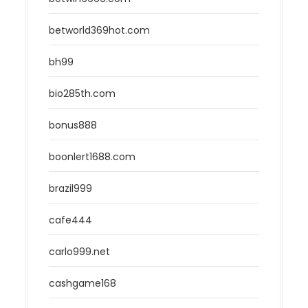
betworld369hot.com
bh99
bio285th.com
bonus888
boonlert1688.com
brazil999
cafe444
carlo999.net
cashgame168