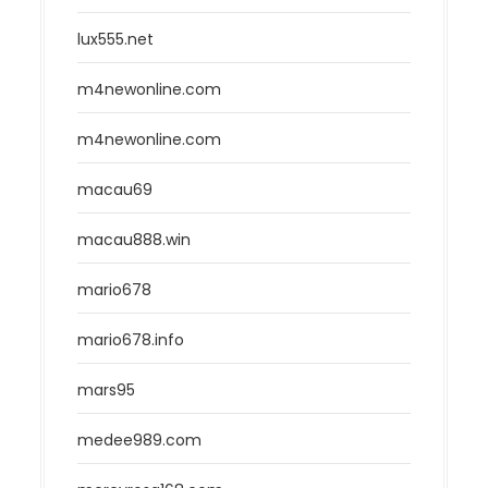
lux555.net
m4newonline.com
m4newonline.com
macau69
macau888.win
mario678
mario678.info
mars95
medee989.com