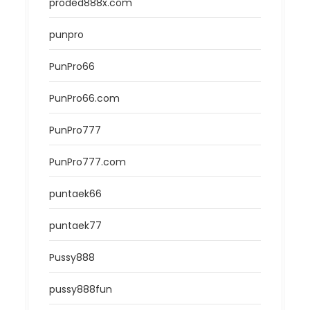
proded888x.com
punpro
PunPro66
PunPro66.com
PunPro777
PunPro777.com
puntaek66
puntaek77
Pussy888
pussy888fun