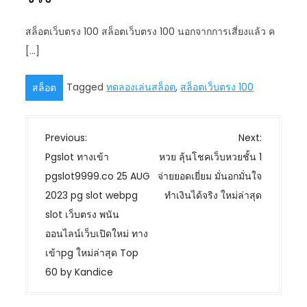
สล็อตเว็บตรง 100 สล็อตเว็บตรง 100 นอกจากการเสี่ยงแล้ว ค
[…]
Tagged
ทดลองเล่นสล็อต
,
สล็อตเว็บตรง 100
สล็อต
แ
Previous:
Next:
น
Pgslot ทางเข้า
หวย ลุ้นโชคเว็บหวยชั้น 1
ะ
pgslot9999.co 25 AUG
จ่ายยอดเยี่ยม มั่นอกมั่นใจ
แ
2023 pg slot webpg
ทำเงินได้จริง ใหม่ล่าสุด
น
slot เว็บตรง พนัน
ว
ออนไลน์เว็บเปิดใหม่ ทาง
เ
เข้าpg ใหม่ล่าสุด Top
รื่
60 by Kandice
อ
ง