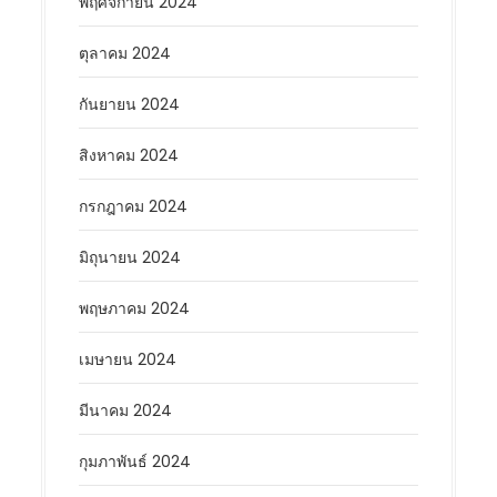
พฤศจิกายน 2024
ตุลาคม 2024
กันยายน 2024
สิงหาคม 2024
กรกฎาคม 2024
มิถุนายน 2024
พฤษภาคม 2024
เมษายน 2024
มีนาคม 2024
กุมภาพันธ์ 2024