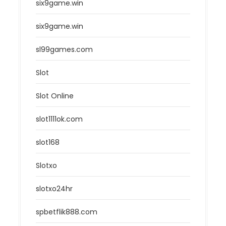
six9game.win
six9game.win
sl99games.com
Slot
Slot Online
slot1111ok.com
slot168
Slotxo
slotxo24hr
spbetflik888.com