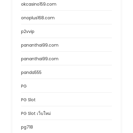
okcasino159.com
onoplus168.com
p2vvip
pananthai99.com
pananthai99.com
panda555
PG
PG Slot
PG Slot เว็บใหม่
pg718