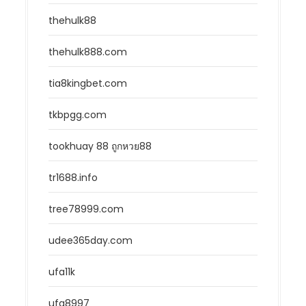
thehulk88
thehulk888.com
tia8kingbet.com
tkbpgg.com
tookhuay 88 ถูกหวย88
tr1688.info
tree78999.com
udee365day.com
ufa11k
ufa8997