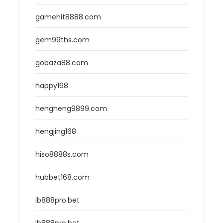
gamehit8888.com
gem99ths.com
gobaza88.com
happy168
hengheng9899.com
hengjing168
hiso8888s.com
hubbet168.com
ib888pro.bet