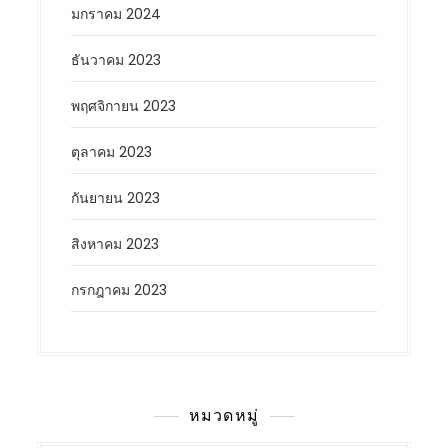
มกราคม 2024
ธันวาคม 2023
พฤศจิกายน 2023
ตุลาคม 2023
กันยายน 2023
สิงหาคม 2023
กรกฎาคม 2023
หมวดหมู่