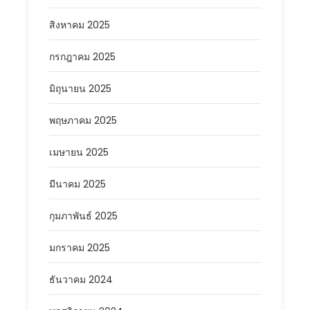
สิงหาคม 2025
กรกฎาคม 2025
มิถุนายน 2025
พฤษภาคม 2025
เมษายน 2025
มีนาคม 2025
กุมภาพันธ์ 2025
มกราคม 2025
ธันวาคม 2024