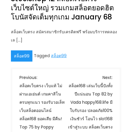
เว็บไซต์ใหญ่ รวมเกมสล็อตยอดฮิต
โบนัสจัดเต็มทุกเกม January 68
สล็อตเว็บตรง สมัครสมาชิกรับเครดิตฟรี พร้อมบริการทดลอง
เล […]
Tagged
สล็อต99
สล็อต99
แ
Previous:
Next:
น
สล็อตเว็บตรง เว็บแท้ ไม่
สล็อต168 เล่นเว็บนี้ปังทั้ง
ะ
ผ่านเอเย่นต์ เกมคาสิโน
ปีแน่นอน Top 82 by
แ
ครบทุกแนว รองรับวอเล็ท
Vada happy168.life มี
น
เว็บสล็อตออนไลน์
ใบรับรอง ปลอดภัย100%
ว
สล็อต168 ยอดเสีย มีคืน!
เงินชัวร์ โอนไว slot168
เ
Top 75 by Poppy
เข้าสู่ระบบ สล็อตเว็บตรง