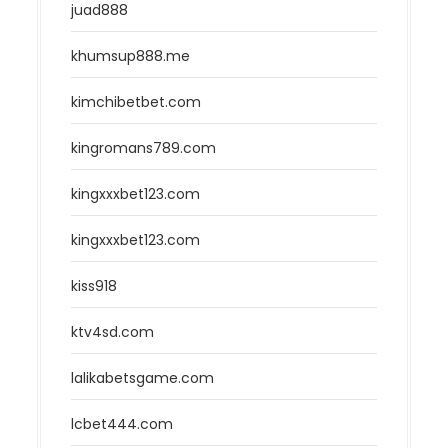
juad888
khumsup888.me
kimchibetbet.com
kingromans789.com
kingxxxbet123.com
kingxxxbet123.com
kiss918
ktv4sd.com
lalikabetsgame.com
lcbet444.com