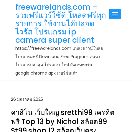
Skip
freewarelands.com –
to
รวมฟรีแวร์ใช้ดี โหลดฟรีทุก
content
รายการ ใช้งานได้ปลอด
ไวรัส โปรแกรม ip
camera super client
https://freewarelands.com แหล่งดาวน์โหลด
โปรแกรมฟรี Download Free Program ค้นหา
โปรแกรมล่าสุด โปรแกรมใหม่ อัพเดททุกวัน
google chrome apk เวอร์ชั่นเก่า
26 มกราคม 2025
คาสิโน เว็บใหญ่ sretthi99 เครดิต
ฟรี Top 13 by Nichol สล็อต99
St99.shop 12 สล็อตเว็บตรง