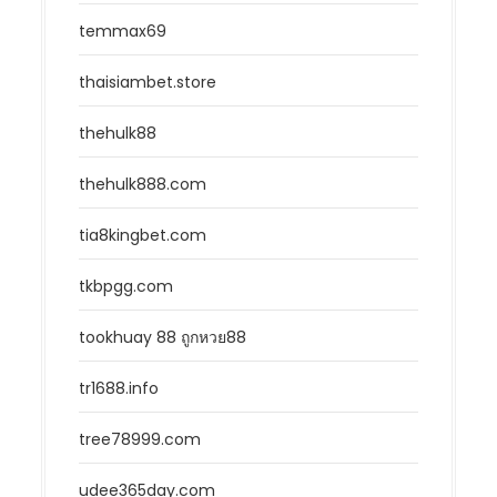
temmax69
thaisiambet.store
thehulk88
thehulk888.com
tia8kingbet.com
tkbpgg.com
tookhuay 88 ถูกหวย88
tr1688.info
tree78999.com
udee365day.com