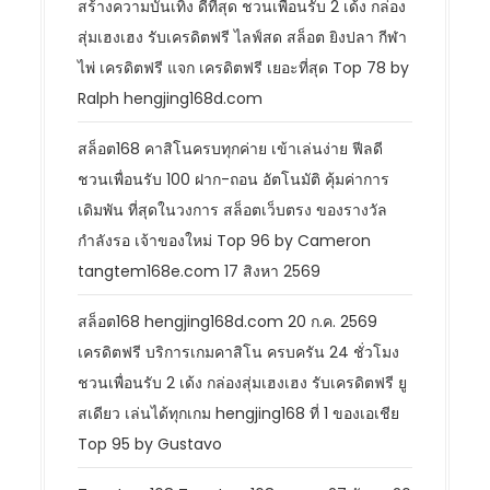
สร้างความบันเทิง ดีที่สุด ชวนเพื่อนรับ 2 เด้ง กล่อง
สุ่มเฮงเฮง รับเครดิตฟรี ไลฟ์สด สล็อต ยิงปลา กีฬา
ไพ่ เครดิตฟรี แจก เครดิตฟรี เยอะที่สุด Top 78 by
Ralph hengjing168d.com
สล็อต168 คาสิโนครบทุกค่าย เข้าเล่นง่าย ฟีลดี
ชวนเพื่อนรับ 100 ฝาก-ถอน อัตโนมัติ คุ้มค่าการ
เดิมพัน ที่สุดในวงการ สล็อตเว็บตรง ของรางวัล
กำลังรอ เจ้าของใหม่ Top 96 by Cameron
tangtem168e.com 17 สิงหา 2569
สล็อต168 hengjing168d.com 20 ก.ค. 2569
เครดิตฟรี บริการเกมคาสิโน ครบครัน 24 ชั่วโมง
ชวนเพื่อนรับ 2 เด้ง กล่องสุ่มเฮงเฮง รับเครดิตฟรี ยู
สเดียว เล่นได้ทุกเกม hengjing168 ที่ 1 ของเอเชีย
Top 95 by Gustavo