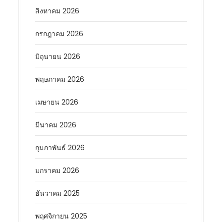
สิงหาคม 2026
กรกฎาคม 2026
มิถุนายน 2026
พฤษภาคม 2026
เมษายน 2026
มีนาคม 2026
กุมภาพันธ์ 2026
มกราคม 2026
ธันวาคม 2025
พฤศจิกายน 2025