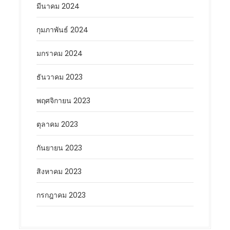
มีนาคม 2024
กุมภาพันธ์ 2024
มกราคม 2024
ธันวาคม 2023
พฤศจิกายน 2023
ตุลาคม 2023
กันยายน 2023
สิงหาคม 2023
กรกฎาคม 2023