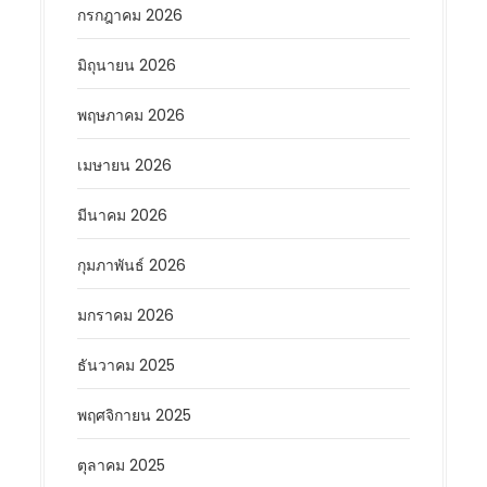
กรกฎาคม 2026
มิถุนายน 2026
พฤษภาคม 2026
เมษายน 2026
มีนาคม 2026
กุมภาพันธ์ 2026
มกราคม 2026
ธันวาคม 2025
พฤศจิกายน 2025
ตุลาคม 2025