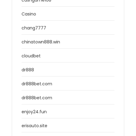
Casino
chang7777
chinatown888.win
cloudbet
dr888
dr888bet.com
dr888bet.com
enjoy24.fun
erisauto.site