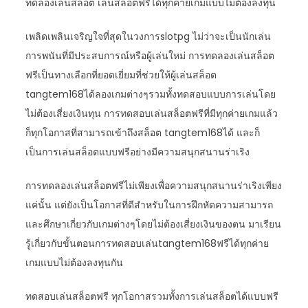
ทดลองเล่นสล็อต เล่นสล็อตฟรีได้ทุกค่ายเกมแบบไม่ต้องลงทุน
เพลิดเพลินเจริญใจที่สุดในวงการslotpg ไม่ว่าจะเป็นนักเล่น
การพนันที่มีประสบการณ์หรือผู้เล่นใหม่ การทดลองเล่นสล็อต
ฟรีเป็นทางเลือกที่ยอดเยี่ยมที่ช่วยให้ผู้เล่นสล็อต
tangtem168ได้ลองเกมต่างๆรวมทั้งทดสอบแบบการเล่นโดย
ไม่ต้องเสี่ยงเงินทุน การทดสอบเล่นสล็อตฟรีที่มีทุกค่ายเกมแล้ว
ก็ทุกโอกาสที่สามารถเข้าถึงสล็อต tangtem168ได้ และก็
เป็นการเล่นสล็อตแบบฟรีอย่างมีความสนุกสนานร่าเริง
การทดลองเล่นสล็อตฟรีไม่เพียงเพื่อความสนุกสนานร่าเริงเพียง
แค่นั้น แต่ยังเป็นโอกาสที่ดีสำหรับในการฝึกหัดความสามารถ
และศึกษาเกี่ยวกับเกมต่างๆโดยไม่ต้องเสี่ยงเงินของตน มาเรียน
รู้เกี่ยวกับขั้นตอนการทดสอบเล่นtangtem168ฟรีได้ทุกค่าย
เกมแบบไม่ต้องลงทุนกัน
ทดสอบเล่นสล็อตฟรี ทุกโอกาสรวมทั้งการเล่นสล็อตได้แบบฟรี