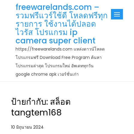
Skip
freewarelands.com –
to
รวมฟรีแวร์ใช้ดี โหลดฟรีทุก
content
รายการ ใช้งานได้ปลอด
ไวรัส โปรแกรม ip
camera super client
https://freewarelands.com แหล่งดาวน์โหลด
โปรแกรมฟรี Download Free Program ค้นหา
โปรแกรมล่าสุด โปรแกรมใหม่ อัพเดททุกวัน
google chrome apk เวอร์ชั่นเก่า
ป้ายกำกับ:
สล็อต
tangtem168
10 มิถุนายน 2024