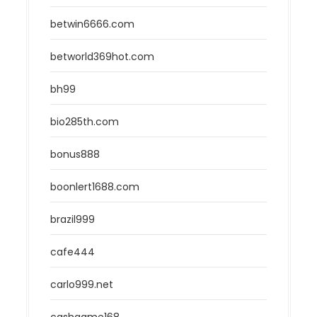
betwin6666.com
betworld369hot.com
bh99
bio285th.com
bonus888
boonlert1688.com
brazil999
cafe444
carlo999.net
cashgame168