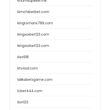
khumsup888.me
kimchibetbet.com
kingromans789.com
kingxxxbet123.com
kingxxxbet123.com
kiss918
ktv4sd.com
lalikabetsgame.com
lcbet444.com
lion123