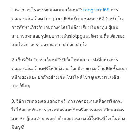
1. เพราะอะไรควรทดลองเล่นสล็อตฟรี:
tangtem168
การ
ทดลองเล่นสล็อต tangtem168ฟรีเป็นช่องทางที่ดีสำหรับใน
การศึกษาเกี่ยวกับเกมต่างๆโดยไม่ต้องเสี่ยงเงินลงทุน ผู้เล่น
สามารถทดสอบรูปแบบการเล่นslotpgและก็ความตื่นเต้นของ
เกมได้อย่างปราศจากความกลุ้มอกกลุ้มใจ
2. เว็บที่ให้บริการสล็อตฟรี: มีเว็บไซต์หลายแห่งที่เสนอการ
ทดลองเล่นสล็อตฟรีให้กับผู้เล่น โดยมีค่ายเกมสล็อต168ชั้นแนว
หน้าเยอะแยะ ยกตัวอย่างเช่น โปรไฟล์โปรตุเกส, มาเลเซีย,
และก็อื่นๆ
3. วิธีการทดลองเล่นสล็อตฟรี: การทดลองเล่นสล็อตฟรีมักจะ
ไม่ได้อยากต้องการการสมัครสมาชิกหรือการลงทะเบียนสมัคร
สมาชิก ผู้เล่นสามารถเข้าถึงและเล่นเกมได้ในทันทีโดยไม่ต้อง
มีบัญชี