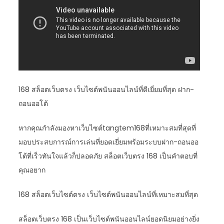
168 สล็อตเว็บตรง เว็บไซต์พนันออนไลน์ที่ดีเยี่ยมที่สุด ฝาก-
ถอนออโต้
หากคุณกำลังมองหาเว็บไซต์tangtem168ที่เหมาะสมที่สุดที่
มอบประสบการณ์การเล่นที่ยอดเยี่ยมพร้อมระบบฝาก-ถอนออ
โต้ที่เร็วทันใจแล้วก็ปลอดภัย สล็อตเว็บตรง 168 เป็นคำตอบที่
คุณอยาก
168 สล็อตเว็บไซต์ตรง เว็บไซต์พนันออนไลน์ที่เหมาะสมที่สุด
สล็อตเว็บตรง 168 เป็นเว็บไซต์พนันออนไลน์ยอดนิยมอย่างยิ่ง