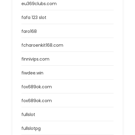
eu369clubs.com
fafa 123 slot
faro168
fcharoenkit168.com
finnivips.com
fiwdee.win
fox689ok.com
fox689ok.com
fullslot
fullslotpg