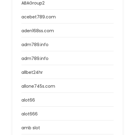
ABAGroup2
acebet789.com
aden168ss.com
adm789.info
adm789.info
allbet24hr
allone745s.com
alot66
alot666
amb slot