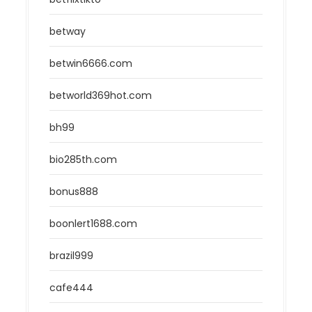
betway
betwin6666.com
betworld369hot.com
bh99
bio285th.com
bonus888
boonlert1688.com
brazil999
cafe444