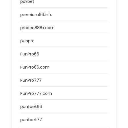
pokbet
premium66.info
proded888x.com
punpro
PunPro66
PunPro66.com
PunPro777
PunPro777.com
puntaek66
puntaek77