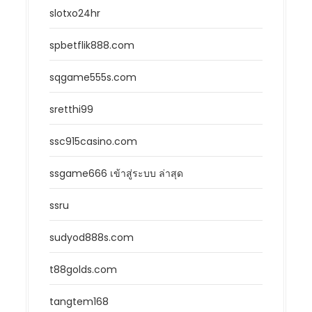
slotxo24hr
spbetflik888.com
sqgame555s.com
sretthi99
ssc915casino.com
ssgame666 เข้าสู่ระบบ ล่าสุด
ssru
sudyod888s.com
t88golds.com
tangtem168