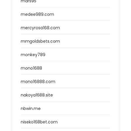
mars95
medee989.com
mercyrosa168.com
mmgoldsbets.com
monkey789
mono1688
mono16888.com
nakoya1688.site
nbwin.me
niseko168bet.com