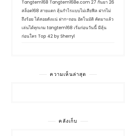
Tangtem168 Tangtem168e.com 27 กันยา 26
สล็อต168 สายแตก ลุ้นกำไรแบบไม่เสียฟีล ฝากไม่
ถึงร้อย ได้สอยตังแน่ ฝาก-ถอน อัตโนมัติ คัดมาแล้ว
เล่นได้ทุกเกม tangtem168 เริ่มก่อนวันนี้ มีลุ้น
ก่อนใคร Top 42 by Sherryl
ความเห็นล่าสุด
คลังเก็บ