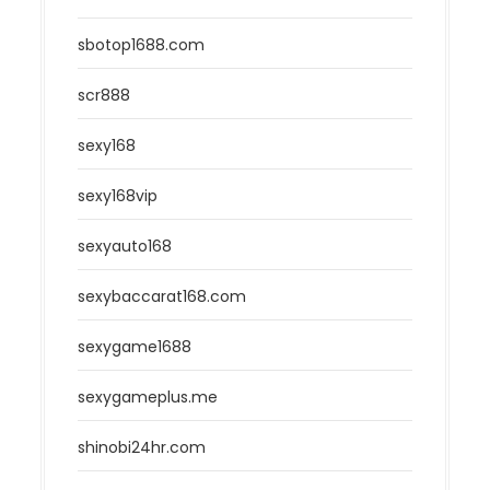
sbotop1688.com
scr888
sexy168
sexy168vip
sexyauto168
sexybaccarat168.com
sexygame1688
sexygameplus.me
shinobi24hr.com