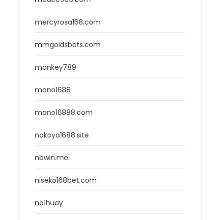
mercyrosa168.com
mmgoldsbets.com
monkey789
mono1688
mono16888.com
nakoya1688.site
nbwin.me
niseko168bet.com
no1huay