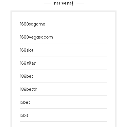
หมวดหมู่
1688sagame
1688vegasx.com
168slot
168สล็อต
188bet
188betth
1xbet
1xbit