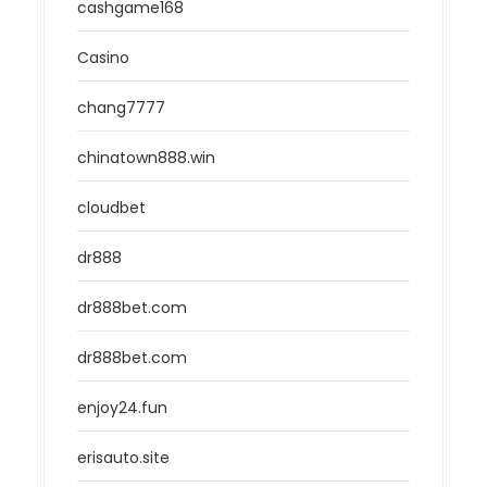
cashgame168
Casino
chang7777
chinatown888.win
cloudbet
dr888
dr888bet.com
dr888bet.com
enjoy24.fun
erisauto.site