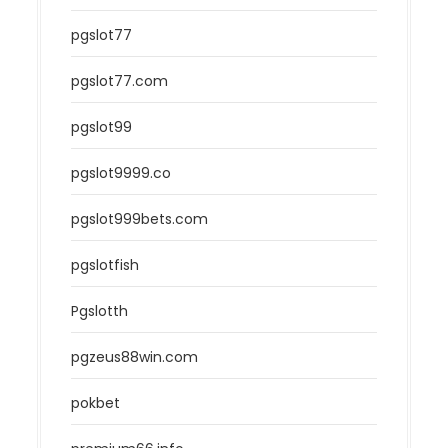
pgslot77
pgslot77.com
pgslot99
pgslot9999.co
pgslot999bets.com
pgslotfish
Pgslotth
pgzeus88win.com
pokbet