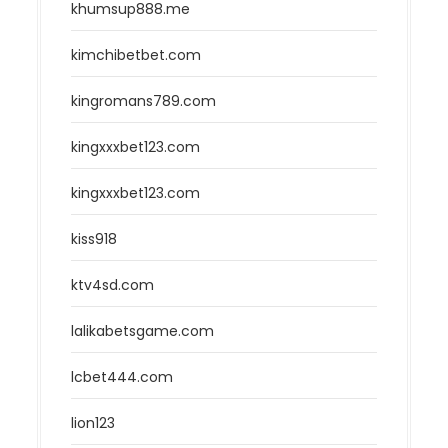
khumsup888.me
kimchibetbet.com
kingromans789.com
kingxxxbet123.com
kingxxxbet123.com
kiss918
ktv4sd.com
lalikabetsgame.com
lcbet444.com
lion123