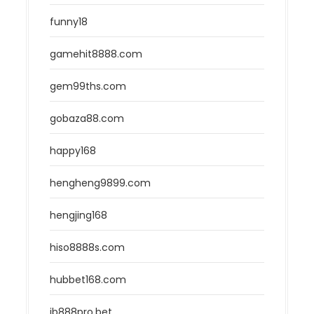
funny18
gamehit8888.com
gem99ths.com
gobaza88.com
happy168
hengheng9899.com
hengjing168
hiso8888s.com
hubbet168.com
ib888pro.bet