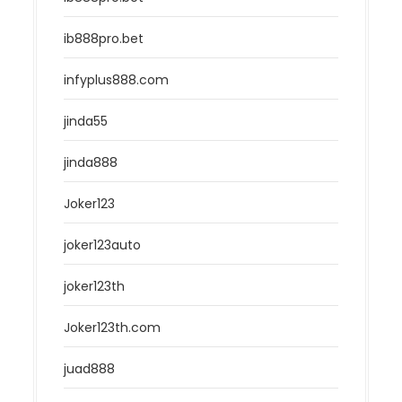
ib888pro.bet
infyplus888.com
jinda55
jinda888
Joker123
joker123auto
joker123th
Joker123th.com
juad888