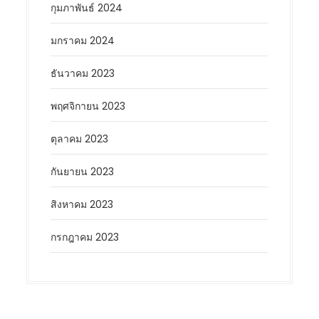
กุมภาพันธ์ 2024
มกราคม 2024
ธันวาคม 2023
พฤศจิกายน 2023
ตุลาคม 2023
กันยายน 2023
สิงหาคม 2023
กรกฎาคม 2023