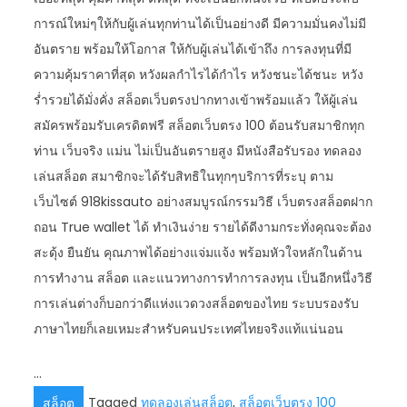
การณ์ใหม่ๆให้กับผู้เล่นทุกท่านได้เป็นอย่างดี มีความมั่นคงไม่มี
อันตราย พร้อมให้โอกาส ให้กับผู้เล่นได้เข้าถึง การลงทุนที่มี
ความคุ้มราคาที่สุด หวังผลกำไรได้กำไร หวังชนะได้ชนะ หวัง
ร่ำรวยได้มั่งคั่ง สล็อตเว็บตรงปากทางเข้าพร้อมแล้ว ให้ผู้เล่น
สมัครพร้อมรับเครดิตฟรี สล็อตเว็บตรง 100 ต้อนรับสมาชิกทุก
ท่าน เว็บจริง แม่น ไม่เป็นอันตรายสูง มีหนังสือรับรอง ทดลอง
เล่นสล็อต สมาชิกจะได้รับสิทธิในทุกๆบริการที่ระบุ ตาม
เว็บไซต์ 918kissauto อย่างสมบูรณ์กรรมวิธี เว็บตรงสล็อตฝาก
ถอน True wallet ได้ ทำเงินง่าย รายได้ดีงามกระทั่งคุณจะต้อง
สะดุ้ง ยืนยัน คุณภาพได้อย่างแจ่มแจ้ง พร้อมหัวใจหลักในด้าน
การทำงาน สล็อต และแนวทางการทำการลงทุน เป็นอีกหนึ่งวิธี
การเล่นต่างก็บอกว่าดีแห่งแวดวงสล็อตของไทย ระบบรองรับ
ภาษาไทยก็เลยเหมะสำหรับคนประเทศไทยจริงแท้แน่นอน
…
Tagged
ทดลองเล่นสล็อต
,
สล็อตเว็บตรง 100
สล็อต