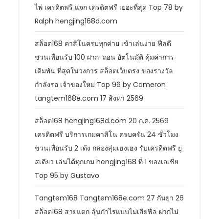
ไพ่ เครดิตฟรี แจก เครดิตฟรี เยอะที่สุด Top 78 by
Ralph hengjing168d.com
สล็อต168 คาสิโนครบทุกค่าย เข้าเล่นง่าย ฟีลดี
ชวนเพื่อนรับ 100 ฝาก-ถอน อัตโนมัติ คุ้มค่าการ
เดิมพัน ที่สุดในวงการ สล็อตเว็บตรง ของรางวัล
กำลังรอ เจ้าของใหม่ Top 96 by Cameron
tangtem168e.com 17 สิงหา 2569
สล็อต168 hengjing168d.com 20 ก.ค. 2569
เครดิตฟรี บริการเกมคาสิโน ครบครัน 24 ชั่วโมง
ชวนเพื่อนรับ 2 เด้ง กล่องสุ่มเฮงเฮง รับเครดิตฟรี ยู
สเดียว เล่นได้ทุกเกม hengjing168 ที่ 1 ของเอเชีย
Top 95 by Gustavo
Tangtem168 Tangtem168e.com 27 กันยา 26
สล็อต168 สายแตก ลุ้นกำไรแบบไม่เสียฟีล ฝากไม่