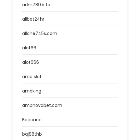
adm789.info
allbet24hr
allone745s.com
alot66
alot666
amb slot
ambking
ambnovabet.com
Baccarat
baj88thb