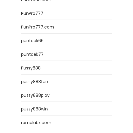
PunPro777
PunPro777.com
puntaek66
puntaek77
Pussy888
pussy888fun
pussy888play
pussy888win
ramclubx.com