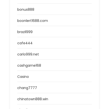
bonus888
boonlert1688.com
brazil999
cafe444
carlo999.net
cashgame168
Casino
chang7777
chinatown888.win