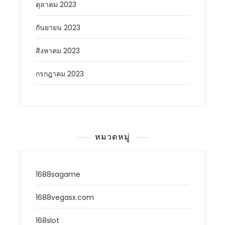
ตุลาคม 2023
กันยายน 2023
สิงหาคม 2023
กรกฎาคม 2023
หมวดหมู่
1688sagame
1688vegasx.com
168slot