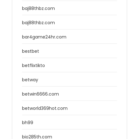
baj88thbz.com
baj88thbz.com
bar4game24hr.com
bestbet
betflixtikto
betway
betwin6666.com
betworld369hot.com
bh99
bio285th.com