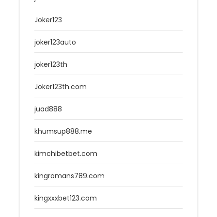
Joker123
joker123auto
joker123th
Joker123th.com
juad888
khumsup888.me
kimchibetbet.com
kingromans789.com
kingxxxbet123.com