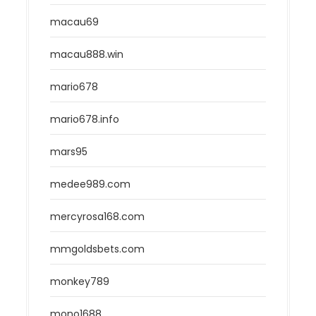
macau69
macau888.win
mario678
mario678.info
mars95
medee989.com
mercyrosa168.com
mmgoldsbets.com
monkey789
mono1688