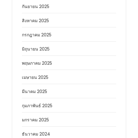
กันยายน 2025
สิงหาคม 2025
กรกฎาคม 2025
มิถุนายน 2025
พฤษภาคม 2025
เมษายน 2025
มีนาคม 2025
กุมภาพันธ์ 2025
มกราคม 2025
ธันวาคม 2024