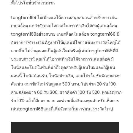
ทั้งโปรโมชั่นจำนวนมาก
tangtem168 ไม่เพียงแค่ให้ความสนุกสนานสำหรับการเล่น
เกมสล็อต แต่ว่ายังมอบโอกาสในการทำเงินให้กับผู้เล่นสล็อต
tangtem168อย่างสบาย เกมสล็อตในสล็อต tangtem168 มี
อัตราการชำระเงินที่สูง ทำให้ผู้เล่นมีโอกาสชนะรางวัลใหญ่ได้
มากขึ้น ไม่ว่าคุณจะเป็นผู้เล่นใหม่หรือผู้เล่นtangtem168ที่มี
ประสบการณ์ คุณก็ได้โอกาสทำเงินได้จากการเล่นสล็อต มี
โบนัสและโปรโมชั่นที่น่าดึงดูดสำหรับผู้เล่นใหม่และก็ผู้เล่น
ตอนนี้ โบนัสต้อนรับ, โบนัสฝากเงิน, และโปรโมชั่นพิเศษต่างๆ
ดังเช่น สมาชิกใหม่ รับสูงสุด 500 บาท, โปรฝาก 20 รับ 100,
สายสล็อตฝาก 60 รับ 300, ฝากคุ้มค่า 100 รับ 520, ทุกยอดฝาก
รับ 10% แล้วก็อีกมากมาย จะช่วยเพิ่มเงินลงทุนสำหรับเพื่อการ
เล่นtangtem168และก็เพิ่มจังหวะในการชนะรางวัลใหญ่