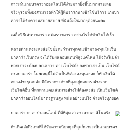
การเล่นเกมบาคาร่าออนไลน์ได้ง่ายมากยิ่งขึ้นมากมายเลย
จริงๆรวมทั้งยังสามารถทำให้ผู้ที่ปรารถนาเข้าใช้บริการ เกมบา
คาร่าได้รับความสบายสบาย ที่มันถึงใจมากๆด้วยนะคะ
เคล็ดวิธีเล่นบาคาร่า สมัครบาคาร่า อย่างไรให้ทำเงินได้เร็ว
หลายท่านคงจะสงสัยใช่มั้ยคะว่าหาทุกคนเข้ามาลงทุนในเว็บ
บาคาร่าเว็บตรง จะได้รับผลตอบแทนที่สูงแค่ไหน ได้จริงรึเปล่า
พวกเราจะต้องบอกเลยว่า ทางเว็บไซต์ของพวกเราเป็น เว็บไซต์
ตรงบาคาร่า โดยเหตุนี้ไม่จำเป็นที่ต้องลงทุนเยอะ ก็ทำเงินได้
อย่างง่ายๆเลยค่ะ มีอัตราการจ่ายที่สูงอยู่พอควร ต่างจาก
เว็บไซต์อื่น ที่ทุกท่านเคยเล่นมาอย่างไม่ต้องสงสัย เป็นเว็บไซต์
บาคาร่าออนไลน์มาตรฐานสูง พนันอย่างแน่ใจ จ่ายจริงทุกยอด
บาคาร่า บาคาร่าออนไลน์ ที่ดีที่สุด ส่งตรงจากคาสิโนจริง
ถ้าเกิดเอ๋ยถึงเกมที่ได้รับความนิยมสูงที่สุดก็น่าจะเป็นเกมบาคา