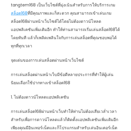
tangtem168 เป็นเว็บไซต์ที่มุ่งเน้นสำหรับการให้บริการเกม
สล็อต168
ที่มีคุณภาพและก็สะดวก คุณสามารถเข้าเล่นเกม
สล็อต168ผ่านหน้าเว็บไซต์ได้โดยไม่ต้องดาวน์โหลด
แอปพลิเคชันเพิ่มเติมอีก ทำให้ท่านสามารถเริ่มเล่นสล็อต168ได้
โดยทันที แล้วก็เพลิดเพลินใจกับการเล่นสล็อตที่คุณชอบพอได้
ทุกที่ทุกเวลา
จุดเด่นของการเล่นสล็อตผ่านหน้าเว็บไซต์
การเล่นสล็อตผ่านหน้าเว็บมีข้อดีหลายประการที่ทำให้ผู้เล่น
นิยมเลือกใช้ปากทางเข้าสล็อต168
1. ไม่ต้องดาวน์โหลดแอปพลิเคชัน
การเล่นสล็อต168ผ่านหน้าเว็บทำให้ท่านไม่ต้องเสียเวล่ำเวลา
สำหรับเพื่อการดาวน์โหลดแล้วก็ติดตั้งแอปพลิเคชันเพิ่มเติมอีก
เพียงคุณมีอินเทอร์เน็ตและก็โปรแกรมสำหรับเล่นอินเตอร์เน็ต