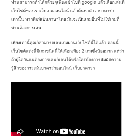
ท่านสามารถทำได้กล้วยๆเพียงเข้าไปที่ google แล้วเลือกเล่นที่
เว็บไซต์ของเราเว็บเกมออนไลน์ แล้วค้นหาคำว่าบาคาร่า
เท่านั้น หากพิมพ์เป็นภาษาไทย มันจะเป็นเกมอื่นที่ไม่ใช่เกมที่
ท่านต้องการเล่น
เพียงเท่านี้คุณก็สามารถเล่นเกมผ่านเว็บไซต์นี้ได้แล้ว ตอนนี้
เว็บไซต์แห่งนี้มีเกมชนิดนี้ให้เลือกเพียง 2 เกมซึ่งน้อยมาก แต่ว่า
ถ้าผู้ใดกันแน่ต้องการเล่นก็เล่นได้หรือใครต้องการสัมผัสความ
รู้สึกของการเล่นบาคาร่าออนไลน์ เว็บบาคาร่า