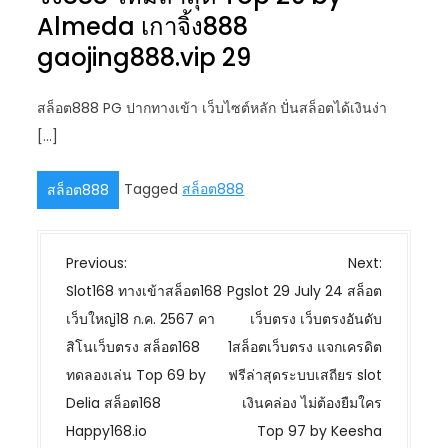
Almeda เกาจิ้ง888
gaojing888.vip 29
สล็อต888 PG ปากทางเข้า เว็บไซต์หลัก ปั่นสล็อตได้เงินง่า
[…]
Tagged
สล็อต888
สล็อต888
แ
Previous:
Next:
น
Slot168 ทางเข้าสล็อต168
Pgslot 29 July 24 สล็อต
ะ
เว็บใหญ่18 ก.ค. 2567 คา
เว็บตรง เว็บตรงอันดับ
แ
สิโนเว็บตรง สล็อต168
1สล็อตเว็บตรง แจกเครดิต
น
ทดลองเล่น Top 69 by
ฟรีล่าสุดระบบเสถียร slot
ว
Delia สล็อต168
เงินคล่อง ไม่ต้องยืมใคร
เ
Happy168.io
Top 97 by Keesha