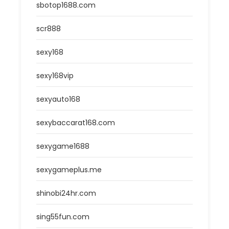
sbotop1688.com
scr888
sexy168
sexy168vip
sexyauto168
sexybaccarat168.com
sexygame1688
sexygameplus.me
shinobi24hr.com
sing55fun.com