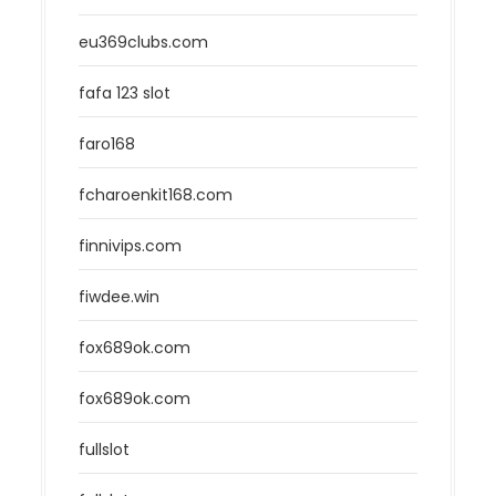
eu369clubs.com
fafa 123 slot
faro168
fcharoenkit168.com
finnivips.com
fiwdee.win
fox689ok.com
fox689ok.com
fullslot