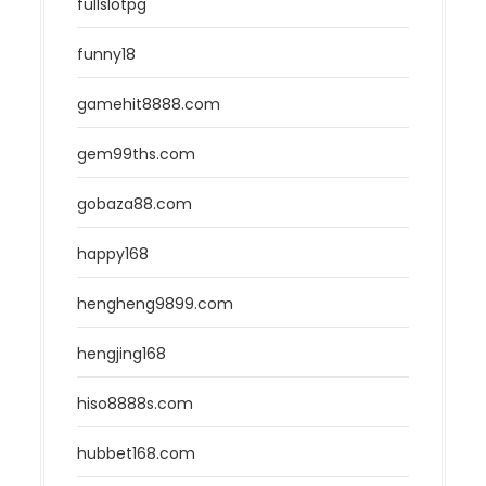
fullslotpg
funny18
gamehit8888.com
gem99ths.com
gobaza88.com
happy168
hengheng9899.com
hengjing168
hiso8888s.com
hubbet168.com