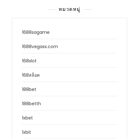
หมวดหมู่
1688sagame
1688vegasx.com
168slot
168สล็อต
188bet
188betth
1xbet
1xbit