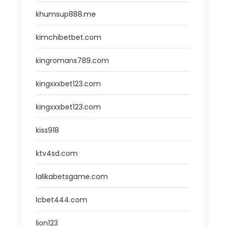
khumsup888.me
kimchibetbet.com
kingromans789.com
kingxxxbet123.com
kingxxxbet123.com
kiss918
ktv4sd.com
lalikabetsgame.com
lcbet444.com
lion123