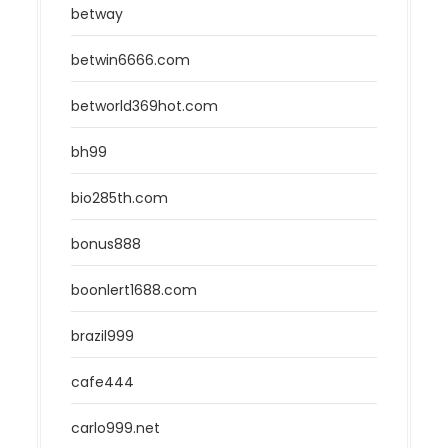
betway
betwin6666.com
betworld369hot.com
bh99
bio285th.com
bonus888
boonlert1688.com
brazil999
cafe444
carlo999.net