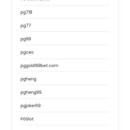
pg718
pg77
pg99
pgceo
pggold168bet.com
pgheng
pgheng99
pgjoker69
PGSlot