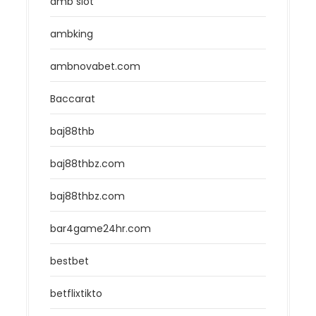
amb slot
ambking
ambnovabet.com
Baccarat
baj88thb
baj88thbz.com
baj88thbz.com
bar4game24hr.com
bestbet
betflixtikto