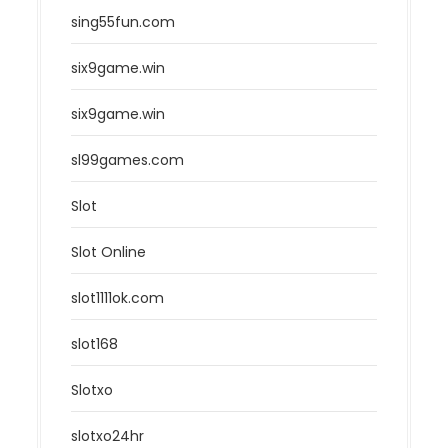
sing55fun.com
six9game.win
six9game.win
sl99games.com
Slot
Slot Online
slot1111ok.com
slot168
Slotxo
slotxo24hr